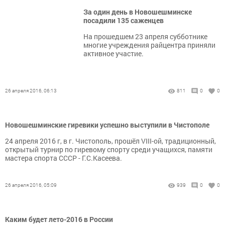
За один день в Новошешминске
посадили 135 саженцев
На прошедшем 23 апреля субботнике
многие учреждения райцентра приняли
активное участие.
26 апреля 2016, 06:13
811
0
0
Новошешминские гиревики успешно выступили в Чистополе
24 апреля 2016 г, в г. Чистополь, прошёл VIII-ой, традиционный,
открытый турнир по гиревому спорту среди учащихся, памяти
мастера спорта СССР - Г.С.Касеева.
26 апреля 2016, 05:09
939
0
0
Каким будет лето-2016 в России