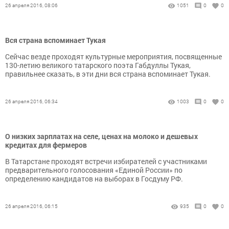
26 апреля 2016, 08:06
1051
0
0
Вся страна вспоминает Тукая
Сейчас везде проходят культурные мероприятия, посвященные
130-летию великого татарского поэта Габдуллы Тукая,
правильнее сказать, в эти дни вся страна вспоминает Тукая.
26 апреля 2016, 06:34
1003
0
0
О низких зарплатах на селе, ценах на молоко и дешевых
кредитах для фермеров
В Татарстане проходят встречи избирателей с участниками
предварительного голосования «Единой России» по
определению кандидатов на выборах в Госдуму РФ.
26 апреля 2016, 06:15
935
0
0