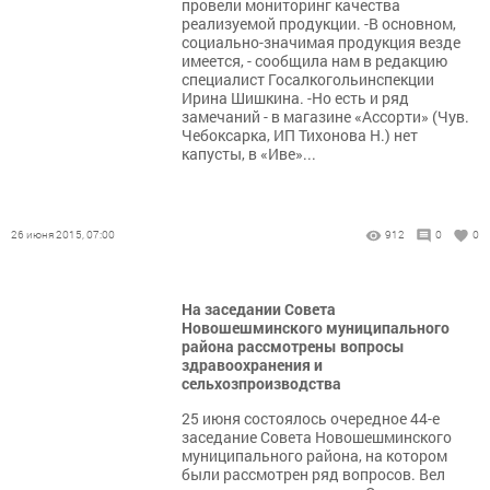
провели мониторинг качества
реализуемой продукции. -В основном,
социально-значимая продукция везде
имеется, - сообщила нам в редакцию
специалист Госалкогольинспекции
Ирина Шишкина. -Но есть и ряд
замечаний - в магазине «Ассорти» (Чув.
Чебоксарка, ИП Тихонова Н.) нет
капусты, в «Иве»...
26 июня 2015, 07:00
912
0
0
На заседании Совета
Новошешминского муниципального
района рассмотрены вопросы
здравоохранения и
сельхозпроизводства
25 июня состоялось очередное 44-е
заседание Совета Новошешминского
муниципального района, на котором
были рассмотрен ряд вопросов. Вел