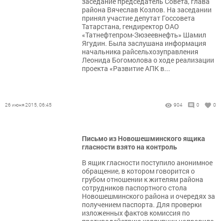
заседание председатель Совета, глава
района Вячеслав Козлов. На заседании
принял участие депутат Госсовета
Татарстана, гендиректор ОАО
«Татнефтепром-Зюзеевнефть» Шамил
Ягудин. Была заслушана информация
начальника райсельхозуправления
Леонида Богомолова о ходе реализации
проекта «Развитие АПК в...
26 июня 2015, 06:45
904
0
0
Письмо из Новошешминского ящика
гласности взято на контроль
В ящик гласности поступило анонимное
обращение, в котором говорится о
грубом отношении к жителям района
сотрудников паспортного стола
Новошешминского района и очередях за
получением паспорта. Для проверки
изложенных фактов комиссия по