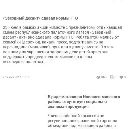
«Звездный десант» сдавал нормы ГТО
23 июня в рамках акции «Вместе с президентом» отдыхающая
смена республиканского палаточного лагеря «Звёздный
десант» активно сдавала нормы ГТО. Ребята отжимались от
скамейки (девочки), качали пресс, подтягивались на
перекладине (мальчики), прыгали в длину с места. В этом
важном для укрепления здоровья деле детей приехали
поддержать председатель комиссии по делам
несовершеннолетних...
26 июня 2015, 07:00
860
0
0
В ряде магазинов Новошешминского
района отсутствует социально-
значимая продукция
Члены районной комиссии по
регулированию розничной торговли
объездили ряд магазинов района и