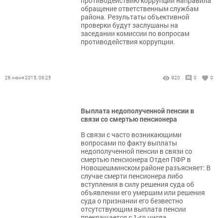
противодействию коррупции направила
обращение ответственным службам
района. Результаты объективной
проверки будут заслушаны на
заседании комиссии по вопросам
противодействия коррупции.
26 июня 2015, 06:25
920
0
0
Выплата недополученной пенсии в
связи со смертью пенсионера
В связи с часто возникающими
вопросами по факту выплаты
недополученной пенсии в связи со
смертью пенсионера Отдел ПФР в
Новошешминском районе разъясняет: В
случае смерти пенсионера либо
вступления в силу решения суда об
объявлении его умершим или решения
суда о признании его безвестно
отсутствующим выплата пенсии
прекращается с 1-го числа...