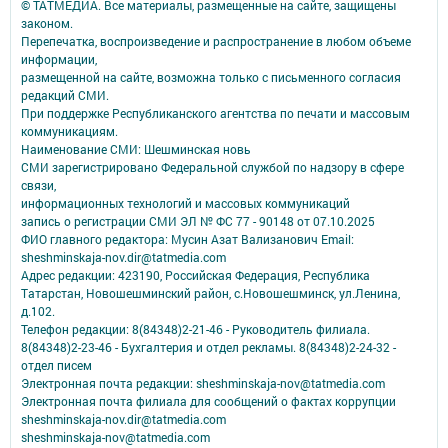
© ТАТМЕДИА. Все материалы, размещенные на сайте, защищены
законом.
Перепечатка, воспроизведение и распространение в любом объеме
информации,
размещенной на сайте, возможна только с письменного согласия
редакций СМИ.
При поддержке Республиканского агентства по печати и массовым
коммуникациям.
Наименование СМИ: Шешминская новь
СМИ зарегистрировано Федеральной службой по надзору в сфере
связи,
информационных технологий и массовых коммуникаций
запись о регистрации СМИ ЭЛ № ФС 77 - 90148 от 07.10.2025
ФИО главного редактора: Мусин Азат Вализанович Email:
sheshminskaja-nov.dir@tatmedia.com
Адрес редакции: 423190, Российская Федерация, Республика
Татарстан, Новошешминский район, с.Новошешминск, ул.Ленина,
д.102.
Телефон редакции: 8(84348)2-21-46 - Руководитель филиала.
8(84348)2-23-46 - Бухгалтерия и отдел рекламы. 8(84348)2-24-32 -
отдел писем
Электронная почта редакции: sheshminskaja-nov@tatmedia.com
Электронная почта филиала для сообщений о фактах коррупции
sheshminskaja-nov.dir@tatmedia.com
sheshminskaja-nov@tatmedia.com