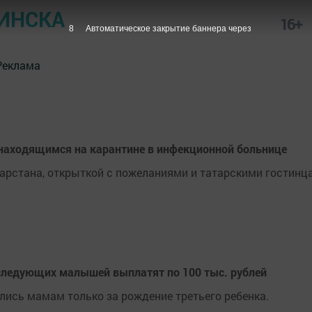
ИНСКА
16+
7
Автоматическое закрытие баннера через
Реклама
 находящимся на карантине в инфекционной больнице
арстана, открыткой с пожеланиями и татарскими гостинцам
оследующих малышей выплатят по 100 тыс. рублей
ись мамам только за рождение третьего ребенка.