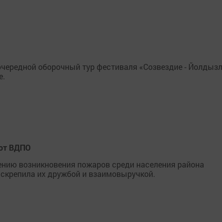
очередной оборочный тур фестиваля «Созвездие - Йолдыз
е.
 от ВДПО
ению возникновения пожаров среди населения района
скрепила их дружбой и взаимовыручкой.