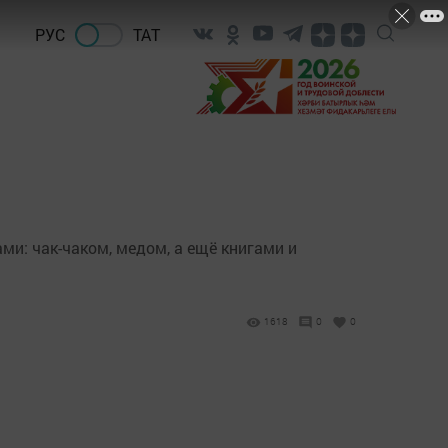
РУС
ТАТ
и: чак-чаком, медом, а ещё книгами и
1618
0
0