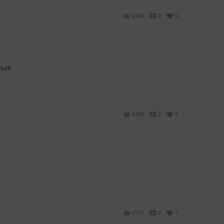
2322
0
0
лык
2458
0
2
2147
0
1