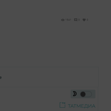
1541
0
0
е