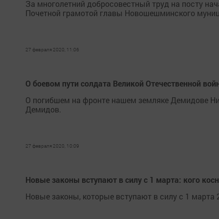
За многолетний добросовестный труд на посту на
Почетной грамотой главы Новошешминского муниц
27 февраля 2020, 11:06
О боевом пути солдата Великой Отечественной вой
О погибшем на фронте нашем земляке Демидове Ни
Демидов.
27 февраля 2020, 10:09
Новые законы вступают в силу с 1 марта: кого косн
Новые законы, которые вступают в силу с 1 марта 