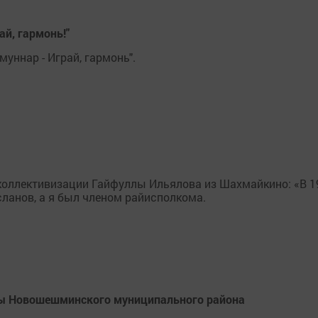
й, гармонь!"
уннар - Играй, гармонь".
коллективизации Гайфуллы Ильялова из Шахмайкино: «В 1
ланов, а я был членом райисполкома.
вы Новошешминского муниципального района