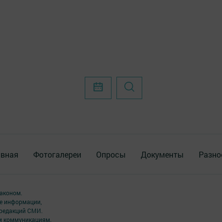
авная
Фотогалереи
Опросы
Документы
Разно
аконом.
ме информации,
 редакций СМИ.
ым коммуникациям.