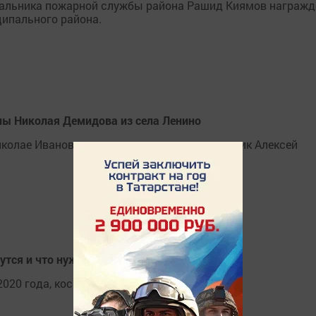
чальника пожарной службы района Рашид Киямов награжд
ипального района.
ны Николая Демидова из села Ленино
колае Ивановиче рассказывает его племянник Алексей
утся и что нужно знать
2020 года, коснутся многих россиян.