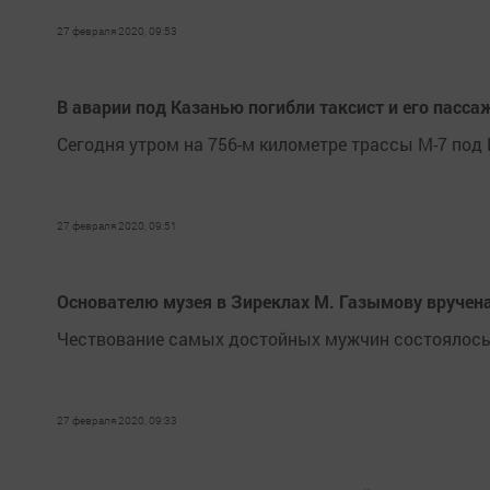
27 февраля 2020, 09:53
В аварии под Казанью погибли таксист и его пасса
Сегодня утром на 756-м километре трассы М-7 под
27 февраля 2020, 09:51
Основателю музея в Зиреклах М. Газымову вручена
Чествование самых достойных мужчин состоялось 
27 февраля 2020, 09:33