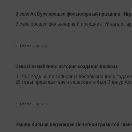
В селе Ак Буре прошел фольклорный праздник «Игра
В селе прошел фольклорный праздник "Уйнагыз гарм
27 февраля 2020, 14:23
Село Шахмайкино: история создания колхоза
В 1967 году были записаны воспоминания о годах 
29 годы председателем сельсовета был Зиннур Арс
27 февраля 2020, 14:18
Рашид Киямов награжден Почетной грамотой гла