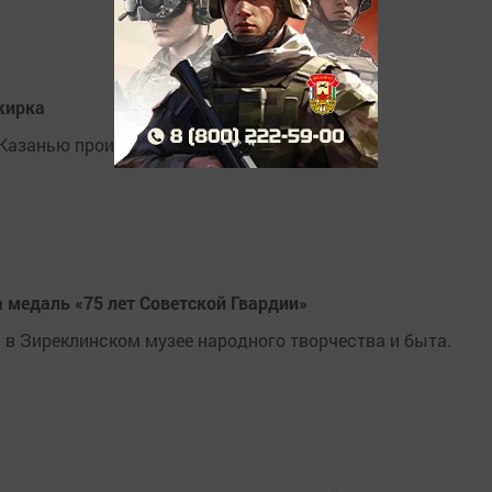
жирка
 Казанью произошла смертельная авария.
 медаль «75 лет Советской Гвардии»
в Зиреклинском музее народного творчества и быта.