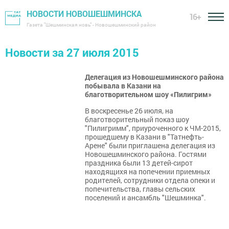
НОВОСТИ НОВОШЕШМИНСКА
16+
Газета "Шешминская новь" - Новошешминский район
Новости за 27 июля 2015
Делегация из Новошешминского района
побывала в Казани на
благотворительном шоу «Пилигрим»
В воскресенье 26 июля, на
благотворительный показ шоу
"Пилигримм", приуроченного к ЧМ-2015,
прошедшему в Казани в "Татнефть-
Арене" были приглашена делегация из
Новошешминского района. Гостями
праздника были 13 детей-сирот
находящихя на попечении приемных
родителей, сотрудники отдела опеки и
попечительства, главы сельских
поселений и ансамбль "Шешминка".