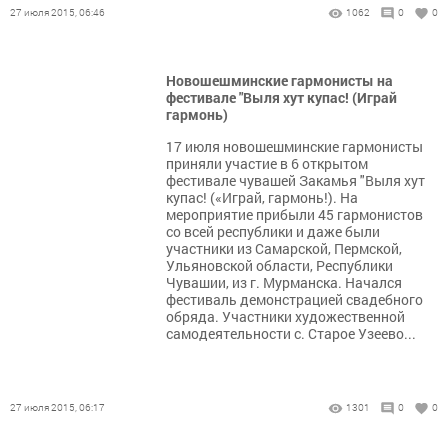
27 июля 2015, 06:46
1062
0
0
Новошешминские гармонисты на
фестивале "Выля хут купас! (Играй
гармонь)
17 июля новошешминские гармонисты
приняли участие в 6 открытом
фестивале чувашей Закамья "Выля хут
купас! («Играй, гармонь!). На
мероприятие прибыли 45 гармонистов
со всей республики и даже были
участники из Самарской, Пермской,
Ульяновской области, Республики
Чувашии, из г. Мурманска. Начался
фестиваль демонстрацией свадебного
обряда. Участники художественной
самодеятельности с. Старое Узеево...
27 июля 2015, 06:17
1301
0
0