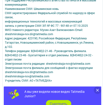
При поддержке Республиканского агентства по печати и массовым
коммуникациям.
Наименование СМИ: Шешминская новь
СМИ зарегистрировано Федеральной службой по надзору в сфере
связи,
информационных технологий и массовых коммуникаций
запись о регистрации СМИ ЭЛ № ФС 77 - 90148 от 07.10.2025
ФИО главного редактора: Мусин Азат Вализанович Email:
sheshminskaja-nov.dir@tatmedia.com
Адрес редакции: 423190, Российская Федерация, Республика
Татарстан, Новошешминский район, с.Новошешминск, ул.Ленина,
д.102.
Телефон редакции: 8(84348)2-21-46 - Руководитель филиала.
8(84348)2-23-46 - Бухгалтерия и отдел рекламы. 8(84348)2-24-32 -
отдел писем
Электронная почта редакции: sheshminskaja-nov@tatmedia.com
Электронная почта филиала для сообщений о фактах коррупции
sheshminskaja-nov.dir@tatmedia.com
sheshminskaja-nov@tatmedia.com
Учредитель СМИ: АО «ТАТМЕДИА»
Антикоррупционная политика
А вы уже видели новое видео Tatmedia
АО «ТАТМЕДИА» использует «cookie»
для персонализации сервисов и
Junior?
удобства пользователей сайтом.
Использование «cookie» можно отменить в настройках браузера.
Cмотреть