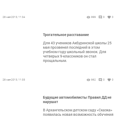
28 мая 2013, 11:34
999
0
0
Трогательное расставание
Для 43 учеников Акбуринской школы 25
мая прозвенел последний в этом
учебном году школьный звонок. Для
четверых 9-классников он стал
прощальным.
28 мая 2013, 11:33
962
0
0
Будущие автомобилисты Правил ДД не
нарушат
В Архангельском детском саду «Сказка»
появилась новая возможность обучения