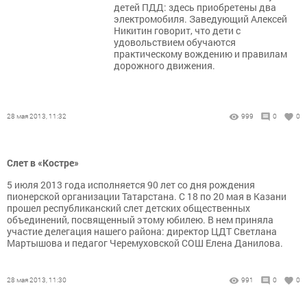
детей ПДД: здесь приобретены два
электромобиля. Заведующий Алексей
Никитин говорит, что дети с
удовольствием обучаются
практическому вождению и правилам
дорожного движения.
28 мая 2013, 11:32
999
0
0
Слет в «Костре»
5 июля 2013 года исполняется 90 лет со дня рождения
пионерской организации Татарстана. С 18 по 20 мая в Казани
прошел республиканский слет детских общественных
объединений, посвященный этому юбилею. В нем приняла
участие делегация нашего района: директор ЦДТ Светлана
Мартышова и педагог Черемуховской СОШ Елена Данилова.
28 мая 2013, 11:30
991
0
0