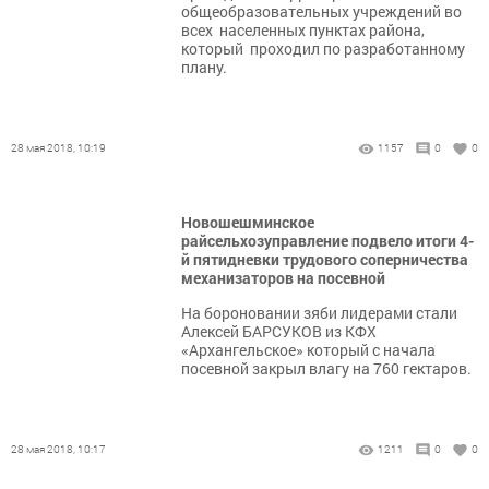
общеобразовательных учреждений во
всех населенных пунктах района,
который проходил по разработанному
плану.
28 мая 2018, 10:19
1157
0
0
Новошешминское
райсельхозуправление подвело итоги 4-
й пятидневки трудового соперничества
механизаторов на посевной
На бороновании зяби лидерами стали
Алексей БАРСУКОВ из КФХ
«Архангельское» который с начала
посевной закрыл влагу на 760 гектаров.
28 мая 2018, 10:17
1211
0
0