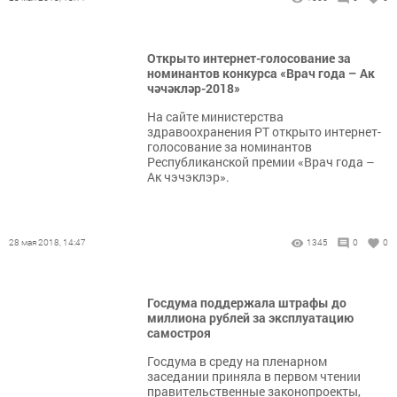
Открыто интернет-голосование за
номинантов конкурса «Врач года – Ак
чәчәкләр-2018»
На сайте министерства
здравоохранения РТ открыто интернет-
голосование за номинантов
Республиканской премии «Врач года –
Ак чэчэклэр».
28 мая 2018, 14:47
1345
0
0
Госдума поддержала штрафы до
миллиона рублей за эксплуатацию
самостроя
Госдума в среду на пленарном
заседании приняла в первом чтении
правительственные законопроекты,