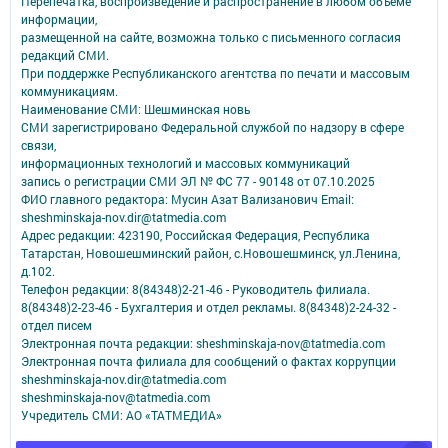
Перепечатка, воспроизведение и распространение в любом объеме
информации,
размещенной на сайте, возможна только с письменного согласия
редакций СМИ.
При поддержке Республиканского агентства по печати и массовым
коммуникациям.
Наименование СМИ: Шешминская новь
СМИ зарегистрировано Федеральной службой по надзору в сфере
связи,
информационных технологий и массовых коммуникаций
запись о регистрации СМИ ЭЛ № ФС 77 - 90148 от 07.10.2025
ФИО главного редактора: Мусин Азат Вализанович Email:
sheshminskaja-nov.dir@tatmedia.com
Адрес редакции: 423190, Российская Федерация, Республика
Татарстан, Новошешминский район, с.Новошешминск, ул.Ленина,
д.102.
Телефон редакции: 8(84348)2-21-46 - Руководитель филиала.
8(84348)2-23-46 - Бухгалтерия и отдел рекламы. 8(84348)2-24-32 -
отдел писем
Электронная почта редакции: sheshminskaja-nov@tatmedia.com
Электронная почта филиала для сообщений о фактах коррупции
sheshminskaja-nov.dir@tatmedia.com
sheshminskaja-nov@tatmedia.com
Учредитель СМИ: АО «ТАТМЕДИА»