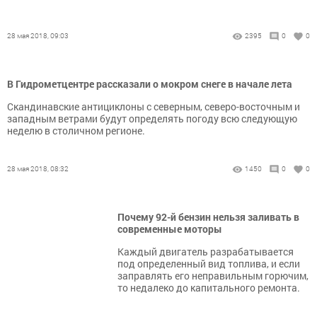
28 мая 2018, 09:03
2395
0
0
В Гидрометцентре рассказали о мокром снеге в начале лета
Скандинавские антициклоны с северным, северо-восточным и
западным ветрами будут определять погоду всю следующую
неделю в столичном регионе.
28 мая 2018, 08:32
1450
0
0
Почему 92-й бензин нельзя заливать в
современные моторы
Каждый двигатель разрабатывается
под определенный вид топлива, и если
заправлять его неправильным горючим,
то недалеко до капитального ремонта.