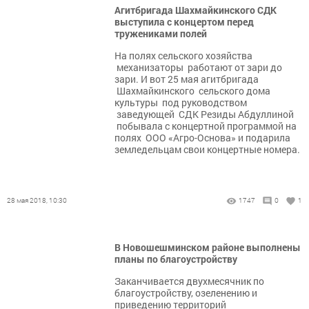
Агитбригада Шахмайкинского СДК
выступила с концертом перед
тружениками полей
На полях сельского хозяйства
механизаторы работают от зари до
зари. И вот 25 мая агитбригада
Шахмайкинского сельского дома
культуры под руководством
заведующей СДК Резиды Абдуллиной
побывала с концертной программой на
полях ООО «Агро-Основа» и подарила
земледельцам свои концертные номера.
28 мая 2018, 10:30
1747
0
1
В Новошешминском районе выполнены
планы по благоустройству
Заканчивается двухмесячник по
благоустройству, озеленению и
приведению территорий