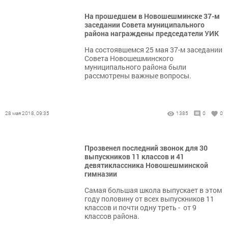
На прошедшем в Новошешминске 37-м
заседании Совета муниципального
района награждены председатели УИК
На состоявшемся 25 мая 37-м заседании
Совета Новошешминского
муниципального района были
рассмотрены важные вопросы.
28 мая 2018, 09:35
1385
0
0
Прозвенел последний звонок для 30
выпускников 11 классов и 41
девятиклассника Новошешминской
гимназии
Самая большая школа выпускает в этом
году половину от всех выпускников 11
классов и почти одну треть - от 9
классов района.