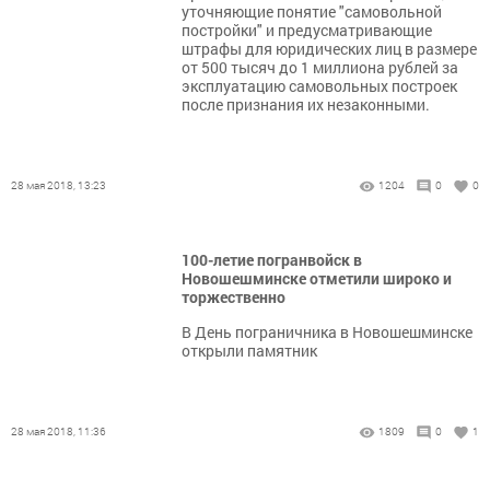
уточняющие понятие "самовольной
постройки" и предусматривающие
штрафы для юридических лиц в размере
от 500 тысяч до 1 миллиона рублей за
эксплуатацию самовольных построек
после признания их незаконными.
28 мая 2018, 13:23
1204
0
0
100-летие погранвойск в
Новошешминске отметили широко и
торжественно
В День пограничника в Новошешминске
открыли памятник
28 мая 2018, 11:36
1809
0
1