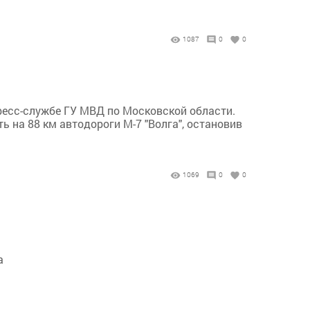
1087
0
0
пресс-службе ГУ МВД по Московской области.
ь на 88 км автодороги М-7 "Волга", остановив
1069
0
0
а