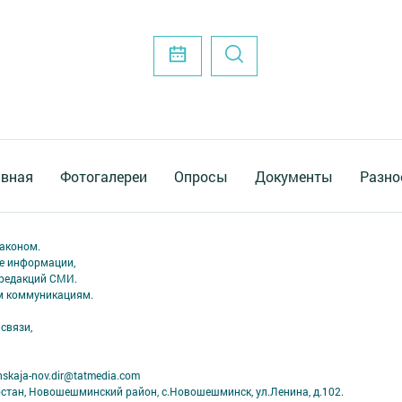
авная
Фотогалереи
Опросы
Документы
Разно
аконом.
ме информации,
 редакций СМИ.
ым коммуникациям.
связи,
skaja-nov.dir@tatmedia.com
рстан, Новошешминский район, с.Новошешминск, ул.Ленина, д.102.