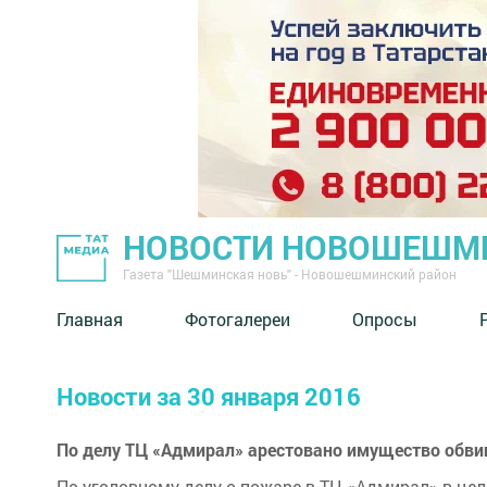
НОВОСТИ НОВОШЕШМ
Газета "Шешминская новь" - Новошешминский район
Главная
Фотогалереи
Опросы
Новости за 30 января 2016
По делу ТЦ «Адмирал» арестовано имущество обви
По уголовному делу о пожаре в ТЦ «Адмирал» в це