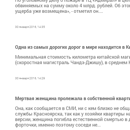
обвиняемых на сумму около 4 млрд. рублей. Об это
ущерба уже возмещена», - отметил он....
30 января 2016, 14:35
Одна из самых дорогих дорог в мире находится в 
Минимальная стоимость километра китайской магис
(скоростная магистраль Чандэ-Джишу), в среднем 
30 января 2016, 14:29
Мертвая женщина пролежала в собственной кварти
Она, как сообщается в СМИ, ни с кем близко не о
службы Красноярска, так как у хозяйки квартиры 
версии, женщина погибла естественной смертью в д
форточки, именно поэтому соседи не...