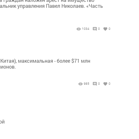
чальник управления Павел Николаев. «Часть
1034
0
0
Китая), максимальная - более $71 млн
лионов.
985
0
0
ой
ы