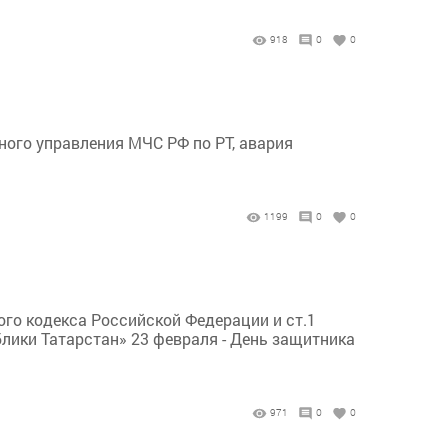
918
0
0
ного управления МЧС РФ по РТ, авария
1199
0
0
ого кодекса Российской Федерации и ст.1
блики Татарстан» 23 февраля - День защитника
971
0
0