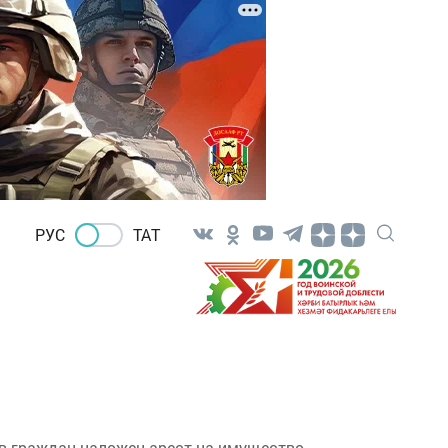
РУС
ТАТ
ов граждан наложен арест на имущество