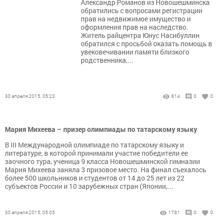
Александр Романов из Новошешминска
обратились с вопросами регистрации
прав на недвижимое имущество и
оформления прав на наследство.
Житель райцентра Юнус Насибуллин
обратился с просьбой оказать помощь в
увековечивании памяти близкого
родственника,...
30 апреля 2015, 05:23
814
0
0
Мария Михеева – призер олимпиады по татарскому языку
В III Международной олимпиаде по татарскому языку и
литературе, в которой принимали участие победители ее
заочного тура, ученица 9 класса Новошешминской гимназии
Мария Михеева заняла 3 призовое место. На финал съехалось
более 500 школьников и студентов от 14 до 25 лет из 22
субъектов России и 10 зарубежных стран (Японии,...
30 апреля 2015, 05:05
1781
0
0