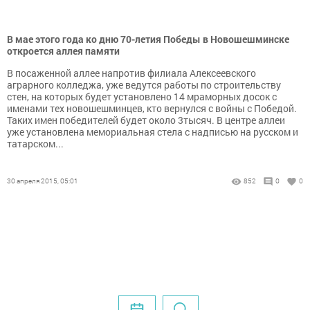
В мае этого года ко дню 70-летия Победы в Новошешминске
откроется аллея памяти
В посаженной аллее напротив филиала Алексеевского
аграрного колледжа, уже ведутся работы по строительству
стен, на которых будет установлено 14 мраморных досок с
именами тех новошешминцев, кто вернулся с войны с Победой.
Таких имен победителей будет около 3тысяч. В центре аллеи
уже установлена мемориальная стела с надписью на русском и
татарском...
30 апреля 2015, 05:01
852
0
0