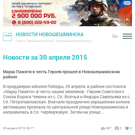
НОВОСТИ НОВОШЕШМИНСКА
16+
Газета "Шешминская новь" - Новошешминский район
Новости за 30 апреля 2015
Марш Памяти в честь Героев прошел в Новошешминском
районе
В преддверии юбилея Победы, 29 апреля, в районе состоялся
«Марш Памяти» в честь наших земляков - Героев Советского
Союза Бориса Чекина из с. Сл. Волчья и Федора Савельева из с.
Сл. Петропавловская. Вначале празднично украшенная колона
автомашин проехала по центральной улице Новошешминска и
направилась в Сл. Черемуховую. Затем на улице...
30 апреля 2015, 06:17
867
0
0