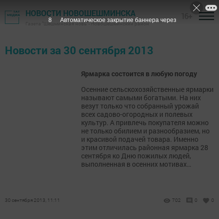
НОВОСТИ НОВОШЕШМИНСКА
16+
7
Автоматическое закрытие баннера через
Газета "Шешминская новь" - Новошешминский район
Новости за 30 сентября 2013
Ярмарка состоится в любую погоду
Осенние сельскохозяйственные ярмарки
называют самыми богатыми. На них
везут только что собранный урожай
всех садово-огородных и полевых
культур. А привлечь покупателя можно
не только обилием и разнообразием, но
и красивой подачей товара. Именно
этим отличилась районная ярмарка 28
сентября ко Дню пожилых людей,
выполненная в осенних мотивах…
30 сентября 2013, 11:11
702
0
0