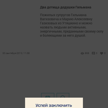
Два детища дедушки Гильмана
Пожилых супругов Гильмана
Вагизовича и Марию Алексеевну
Газизовых из Утяшкино и можно
назвать людьми активными,
энергичными, преданными своему селу
и болеющими за него душой.
30 сентября 2013, 11:08
868
0
0