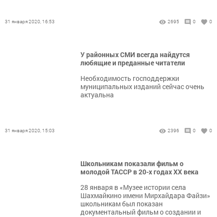
31 января 2020, 16:53
2695
0
0
У районных СМИ всегда найдутся
любящие и преданные читатели
Необходимость господдержки
муниципальных изданий сейчас очень
актуальна
31 января 2020, 15:03
2396
0
0
Школьникам показали фильм о
молодой ТАССР в 20-х годах ХХ века
28 января в «Музее истории села
Шахмайкино имени Мирхайдара Файзи»
школьникам был показан
документальный фильм о создании и