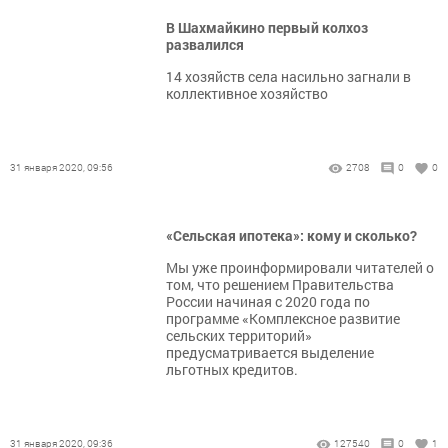
В Шахмайкино первый колхоз
развалился
14 хозяйств села насильно загнали в
коллективное хозяйство
31 января 2020, 09:56
2708
0
0
«Сельская ипотека»: кому и сколько?
Мы уже проинформировали читателей о
том, что решением Правительства
России начиная с 2020 года по
программе «Комплексное развитие
сельских территорий»
предусматривается выделение
льготных кредитов.
31 января 2020, 09:36
127540
0
1