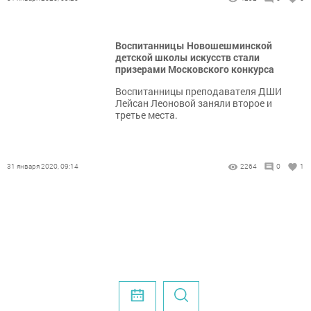
Воспитанницы Новошешминской
детской школы искусств стали
призерами Московского конкурса
Воспитанницы преподавателя ДШИ
Лейсан Леоновой заняли второе и
третье места.
31 января 2020, 09:14
2264
0
1