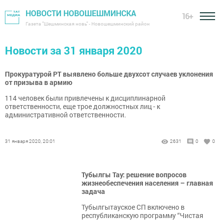
НОВОСТИ НОВОШЕШМИНСКА
16+
Газета "Шешминская новь" - Новошешминский район
Новости за 31 января 2020
Прокуратурой РТ выявлено больше двухсот случаев уклонения
от призыва в армию
114 человек были привлечены к дисциплинарной
ответственности, еще трое должностных лиц - к
административной ответственности.
31 января 2020, 20:01
2631
0
0
Тубылгы Тау: решение вопросов
жизнеобеспечения населения – главная
задача
Тубылгытауское СП включено в
республиканскую программу “Чистая