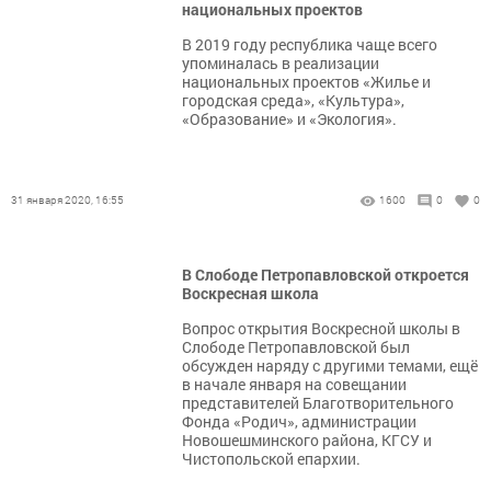
национальных проектов
В 2019 году республика чаще всего
упоминалась в реализации
национальных проектов «Жилье и
городская среда», «Культура»,
«Образование» и «Экология».
31 января 2020, 16:55
1600
0
0
В Слободе Петропавловской откроется
Воскресная школа
Вопрос открытия Воскресной школы в
Слободе Петропавловской был
обсужден наряду с другими темами, ещё
в начале января на совещании
представителей Благотворительного
Фонда «Родич», администрации
Новошешминского района, КГСУ и
Чистопольской епархии.