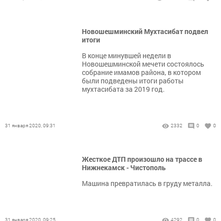
Новошешминский Мухтасибат подвел
итоги
В конце минувшей недели в
Новошешминской мечети состоялось
собрание имамов района, в котором
были подведены итоги работы
мухтасибата за 2019 год.
31 января 2020, 09:31
2332
0
0
Жесткое ДТП произошло на трассе в
Нижнекамск - Чистополь
Машина превратилась в груду металла.
31 января 2020, 09:25
4292
0
0