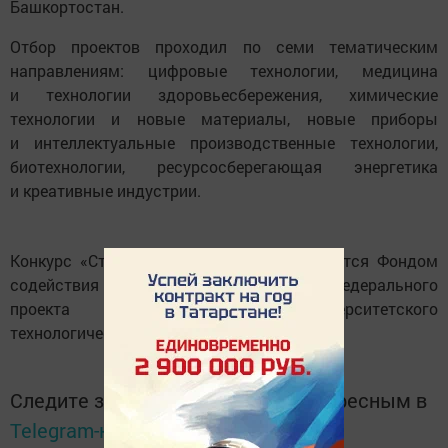
Башкортостан.
Отбор проектов проходил по семи тематическим
направлениям: цифровые технологии, медицина
и технологии здоровьесбережения, химические
технологии и новые материалы, новые приборы
и интеллектуальные производственные технологии,
биотехнологии, ресурсосберегающая энергетика
и креативные индустрии.
Конкурс «Студенческий стартап» проводится Фондом
содействия инновациям в рамках федерального
проекта «Платформа университетского
технологического предпринимательства».
Следите за самым важным и интересным в
Telegram-канале
Татмедиа