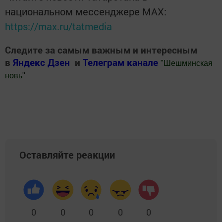
национальном мессенджере MАХ:
https://max.ru/tatmedia
Следите за самым важным и интересным
в
Яндекс Дзен
и
Телеграм канале
"
Шешминская
новь
"
Добавить Шешминскую новь в Яндекс.Новости
Оставляйте реакции
0
0
0
0
0