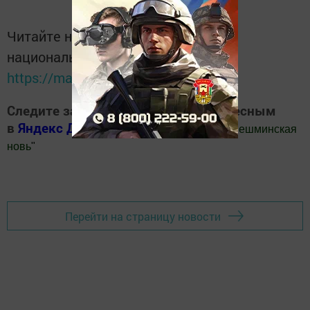
Читайте новости Татарстана в
национальном мессенджере MАХ:
https://max.ru/tatmedia
Следите за самым важным и интересным
в
Яндекс Дзен
и
Телеграм канале
"
Шешминская
новь
"
Добавить Шешминскую новь в Яндекс.Новости
Перейти на страницу новости