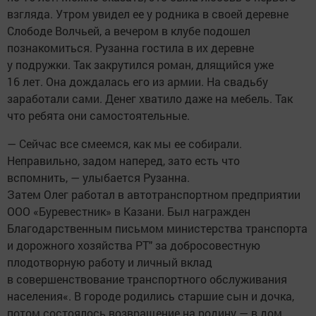
взгляда. Утром увидел ее у родника в своей деревне
Слободе Волчьей, а вечером в клубе подошел
познакомиться. Рузанна гостила в их деревне
у подружки. Так закрутился роман, длящийся уже
16 лет. Она дождалась его из армии. На свадьбу
заработали сами. Денег хватило даже на мебель. Так
что ребята они самостоятельные.
— Сейчас все смеемся, как мы ее собирали.
Неправильно, задом наперед, зато есть что
вспомнить, — улыбается Рузанна.
Затем Олег работал в автотранспортном предприятии
ООО «Буревестник» в Казани. Был награжден
Благодарственным письмом министерства транспорта
и дорожного хозяйства РТ" за добросовестную
плодотворную работу и личный вклад
в совершенствование транспортного обслуживания
населения«. В городе родились старшие сын и дочка,
потом состоялось возвращение на родину — в дом