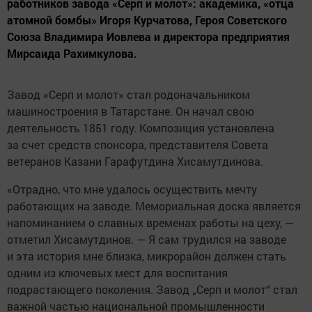
работников завода «Серп и молот»: академика, «отца
атомной бомбы» Игоря Курчатова, Героя Советского
Союза Владимира Иовлева и директора предприятия
Мирсаида Рахимкулова.
Завод «Серп и молот» стал родоначальником
машиностроения в Татарстане. Он начал свою
деятельность 1851 году. Композиция установлена
за счет средств спонсора, представителя Совета
ветеранов Казани Гарафутдина Хисамутдинова.
«Отрадно, что мне удалось осуществить мечту
работающих на заводе. Мемориальная доска является
напоминанием о славных временах работы на цеху, —
отметил Хисамутдинов. — Я сам трудился на заводе
и эта история мне близка, микрорайон должен стать
одним из ключевых мест для воспитания
подрастающего поколения. Завод „Серп и молот“ стал
важной частью национальной промышленности