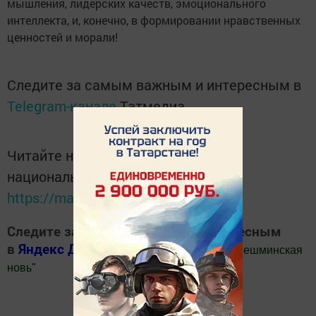
мышления, лидерских качеств, эмоционального
интеллекта, и, конечно, в формировании нравственных
ценностей и морали!
Следите за самым важным и интересным в
Telegram-канале
Татмедиа
Читайте новости Татарстана в
национальном мессенджере MАХ:
https://max.ru/tatmedia
Следите за самым важным и интересным
в
Яндекс Дзен
и
Телеграм канале
"
Шешминская
новь
"
Добавить Шешминскую новь в Яндекс.Новости