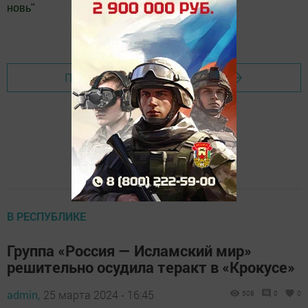
новь
"
Добавить Шешминскую новь в Яндекс.Новости
Перейти на страницу новости
В РЕСПУБЛИКЕ
Группа «Россия — Исламский мир»
решительно осудила теракт в «Крокусе»
admin,
25 марта 2024 - 16:45
508
0
0