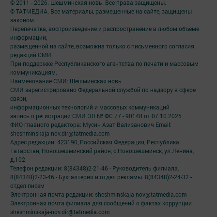
© 2011 - 2026. Шешминская новь. Все права защищены.
© ТАТМЕДИА. Все материалы, размещенные на сайте, защищены
законом.
Перепечатка, воспроизведение и распространение в любом объеме
информации,
размещенной на сайте, возможна только с письменного согласия
редакций СМИ.
При поддержке Республиканского агентства по печати и массовым
коммуникациям.
Наименование СМИ: Шешминская новь
СМИ зарегистрировано Федеральной службой по надзору в сфере
связи,
информационных технологий и массовых коммуникаций
запись о регистрации СМИ ЭЛ № ФС 77 - 90148 от 07.10.2025
ФИО главного редактора: Мусин Азат Вализанович Email:
sheshminskaja-nov.dir@tatmedia.com
Адрес редакции: 423190, Российская Федерация, Республика
Татарстан, Новошешминский район, с.Новошешминск, ул.Ленина,
д.102.
Телефон редакции: 8(84348)2-21-46 - Руководитель филиала.
8(84348)2-23-46 - Бухгалтерия и отдел рекламы. 8(84348)2-24-32 -
отдел писем
Электронная почта редакции: sheshminskaja-nov@tatmedia.com
Электронная почта филиала для сообщений о фактах коррупции
sheshminskaja-nov.dir@tatmedia.com