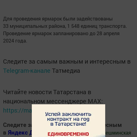
Для проведения ярмарок были задействованы
33 муниципальных района, 1 548 единиц транспорта.
Проведение ярмарок запланировано до 28 апреля
2024 года.
Следите за самым важным и интересным в
Telegram-канале
Татмедиа
Читайте новости Татарстана в
национальном мессенджере MАХ:
https://max.ru/tatmedia
Следите за самым важным и интересным
в
Яндекс Дзен
и
Телеграм канале
"
Шешминская