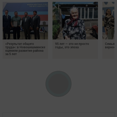
«Результат общего
95 лет — это не просто
Семья Г
труда»: в Новошешминске
годы, это эпоха
верност
оценили развитие района
за 5 лет