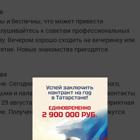
ев
ы и беспечны, что может привести
слушивайтесь к советам профессиональных
зу. Вечером хорошо сходить на вечеринку или
ятие. Новые знакомства пригодятся
ева
е. Сегодня вам легко очаровать любого,
ьми и наладить профессиональные контакты.
 29 августа вас порадует, возможна приятная
ие. Полученные Девами новости окажутся