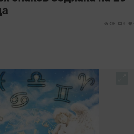
да
639
0