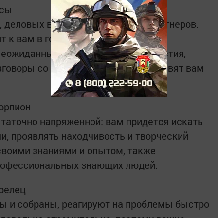
есы
 деловых встреч, поиска новых партнеров.
т к вам в голову, будут необычными
неожиданные встречи, важные известия,
зговоры со старыми друзьями доставят вам
корпион
статочно напряженной: вам придется искать
и, проявлять находчивость и творческий
 своими знаниями и опытом, также
рофессиональных знающих людей.
трелец
ы и собраны, реагируют на проблемы быстро