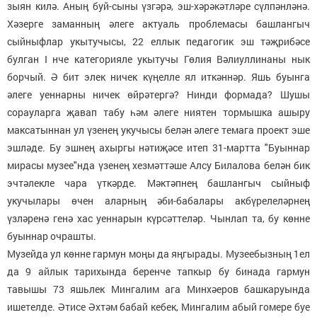
зыян килә. Аның буй-сыны үзгәрә, эш-хәрәкәтләре сүлпәнләнә.
Хәзерге заманның әлеге актуаль проблемасы башлангыч
сыйныфлар укытучысы, 22 еллык педагогик эш тәҗрибәсе
булган I нче категорияле укытучы Гөлия Вәлиуллинаны нык
борчый. Ә бит элек ничек күңелле ял иткәннәр. Яшь буынга
әлеге уеннарны ничек өйрәтергә? Нинди формада? Шушы
сорауларга җавап табу һәм әлеге ниятен тормышка ашыру
максатыннан ул үзенең укучысы белән әлеге темага проект эше
эшләде. Бу эшнең ахыргы нәтиҗәсе итеп 31-мартта "Буыннар
мирасы музее"нда үзенең хезмәттәше Алсу Билалова белән бик
эчтәлекле чара үткәрде. Мәктәпнең башлангыч сыйныф
укучылары өчен аларның әби-бабалары акбүрелеләрнең
үзләренә генә хас уеннарын күрсәттеләр. Чынлап та, бу көнне
буыннар очрашты.
Музейда ул көнне гармун моңы да яңгырады. Музеебызның 1ел
да 9 айлык тарихында беренче тапкыр бу бинада гармун
тавышы 73 яшьлек Мингалим ага Минхәеров башкаруында
ишетелде. Әтисе Әхтәм бабай кебек, Мингалим абый гомере буе