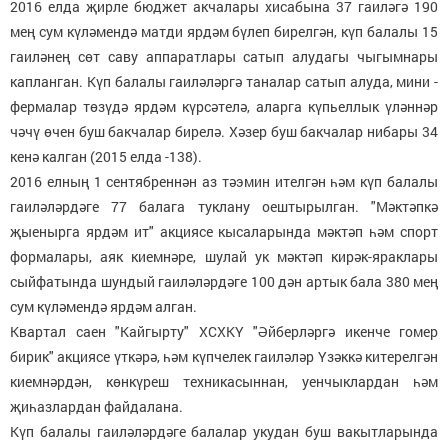
2016 елда җирле бюджет акчалары хисабына 37 гаиләгә 190
мең сум күләмендә матди ярдәм бүлеп бирелгән, күп балалы 15
гаиләнең сөт саву аппаратлары сатып алудагы чыгымнары
капланган. Күп балалы гаиләләргә таналар сатып алуда, мини -
фермалар төзүдә ярдәм күрсәтелә, аларга күпьеллык үләннәр
чәчү өчен буш бакчалар бирелә. Хәзер буш бакчалар нибары 34
кенә калган (2015 елда -138).
2016 елның 1 сентябреннән аз тәэмин ителгән һәм күп балалы
гаиләләрдәге 77 балага туклану оештырылган. "Мәктәпкә
җыенырга ярдәм ит" акциясе кысаларында мәктәп һәм спорт
формалары, аяк киемнәре, шулай ук мәктәп кирәк-яраклары
сыйфатында шундый гаиләләрдәге 100 дән артык бала 380 мең
сум күләмендә ярдәм алган.
Квартал саен "Кайгырту" ХСХКҮ "Әйберләргә икенче гомер
бирик" акциясе үткәрә, һәм күпчелек гаиләләр Үзәккә китерелгән
киемнәрдән, көнкүреш техникасыннан, уенчыклардан һәм
җиһазлардан файдалана.
Күп балалы гаиләләрдәге балалар укудан буш вакытларында