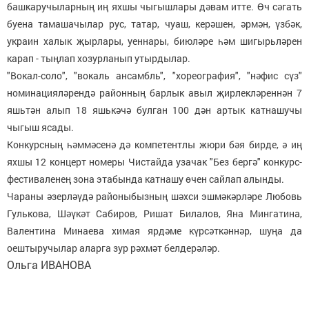
башкаручыларның иң яхшы чыгышлары дәвам итте. Өч сәгать
буена тамашачылар рус, татар, чуаш, керәшен, әрмән, үзбәк,
украин халык җырлары, уеннары, биюләре һәм шигырьләрен
карап - тыңлап хозурланып утырдылар.
"Вокал-соло", "вокаль ансамбль", "хореография", "нәфис сүз"
номинацияләрендә районның барлык авыл җирлекләреннән 7
яшьтән алып 18 яшькәчә булган 100 дән артык катнашучы
чыгыш ясады.
Конкурсның һәммәсенә дә компетентлы жюри бәя бирде, ә иң
яхшы 12 концерт номеры Чистайда узачак "Без бергә" конкурс-
фестиваленең зона этабында катнашу өчен сайлап алынды.
Чараны әзерләүдә районыбызның шәхси эшмәкәрләре Любовь
Гулькова, Шәүкәт Сабиров, Ришат Билалов, Яна Мингатина,
Валентина Минаева химая ярдәме күрсәткәннәр, шуңа да
оештыручылар аларга зур рәхмәт белдерәләр.
Ольга ИВАНОВА