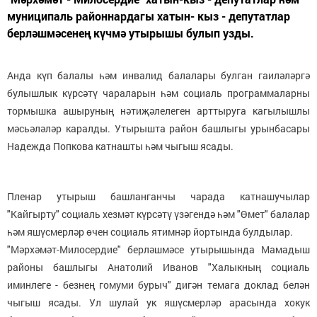
муниципаль районнардагы хатын- кыз - депутатлар
берләшмәсенең күчмә утырышы булып узды.
Анда күп балалы һәм инвалид балалары булган гаиләләргә
булышлык күрсәтү чараларын һәм социаль программаларны
тормышка ашыруның нәтиҗәлелеген арттыруга кагылышлы
мәсьәләләр каралды. Утырышта район башлыгы урынбасары
Надежда Попкова катнашты һәм чыгыш ясады.
Пленар утырыш башланганчы чарада катнашучылар
"Кайгырту" социаль хезмәт күрсәтү үзәгендә һәм "Өмет" балалар
һәм яшүсмерләр өчен социаль ятимнәр йортында булдылар.
"Мәрхәмәт-Милосердие" берләшмәсе утырышында Мамадыш
районы башлыгы Анатолий Иванов "Халыкның социаль
иминлеге - безнең гомуми бурыч" дигән темага доклад белән
чыгыш ясады. Ул шулай ук яшүсмерләр арасында хокук