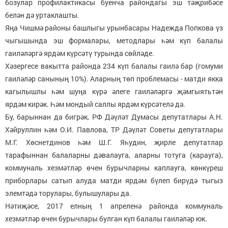
бозулар профилактикасы буенча райондагы эш тәҗрибәсе
белән дә уртаклашты.
Яңа Чишмә районы башлыгы урынбасары Надежда Попкова үз
чыгышында эш формалары, методлары һәм күп балалы
гаиләләргә ярдәм күрсәтү турында сөйләде.
Хәзергесе вакытта районда 234 күп балалы гаилә бар (гомуми
гаиләләр санының 10%). Аларның төп проблемасы - матди якка
кагылышлы һәм шуңа күрә әлеге гаиләләргә җәмгыятьтән
ярдәм кирәк. Һәм мондый саллы ярдәм күрсәтелә дә.
Бу, барыннан да бигрәк, РФ Дәүләт Думасы депутатлары А.Н.
Хәйруллин һәм О.И. Павлова, ТР Дәүләт Советы депутатлары
М.Г. Хөснетдинов һәм Ш.Г. Яһудин, җирле депутатлар
тарафыннан балаларны дәвалауга, аларны тотуга (карауга),
коммуналь хезмәтләр өчен бурычларны каплауга, көнкүреш
приборлары сатып алуда матди ярдәм бүлеп бирүдә тыгыз
элемтәдә торулары, булышулары да.
Нәтиҗәсе, 2017 елның 1 апреленә районда коммуналь
хезмәтләр өчен бурычлары булган күп балалы гаиләләр юк.