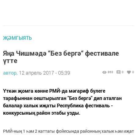
ҖӘМГЫЯТЬ
Яңа Чишмәдә “Без бергә“ фестивале
үтте
автор,
12 апрель 2017 - 05:39
863
0
0
Үткән җомга көнне РМЙ-да мәгариф бүлеге
тарафыннан оештырылган "Без бергә" дип аталган
балалар халык иҗаты Республика фестиваль -
конкурсының район этабы узды.
РМЙ-ның 1 һәм 2 каттагы фойесында районның халык һәм иҗат