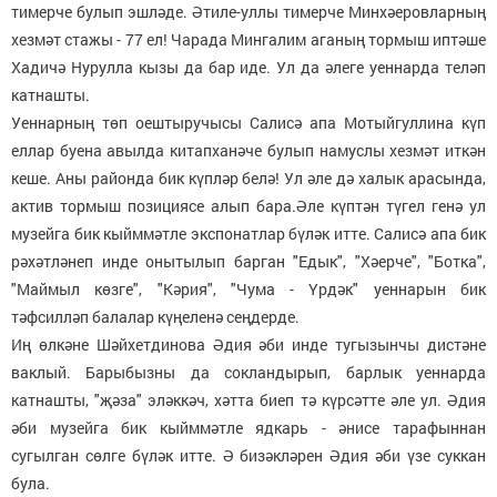
тимерче булып эшләде. Әтиле-уллы тимерче Минхәеровларның
хезмәт стажы - 77 ел! Чарада Мингалим аганың тормыш иптәше
Хадичә Нурулла кызы да бар иде. Ул да әлеге уеннарда теләп
катнашты.
Уеннарның төп оештыручысы Салисә апа Мотыйгуллина күп
еллар буена авылда китапханәче булып намуслы хезмәт иткән
кеше. Аны районда бик күпләр белә! Ул әле дә халык арасында,
актив тормыш позициясе алып бара.Әле күптән түгел генә ул
музейга бик кыйммәтле экспонатлар бүләк итте. Салисә апа бик
рәхәтләнеп инде онытылып барган "Едык", "Хәерче", "Ботка",
"Маймыл көзге", "Кәрия", "Чума - Үрдәк" уеннарын бик
тәфсилләп балалар күңеленә сеңдерде.
Иң өлкәне Шәйхетдинова Әдия әби инде тугызынчы дистәне
ваклый. Барыбызны да сокландырып, барлык уеннарда
катнашты, "җәза" эләккәч, хәтта биеп тә күрсәтте әле ул. Әдия
әби музейга бик кыйммәтле ядкарь - әнисе тарафыннан
сугылган сөлге бүләк итте. Ә бизәкләрен Әдия әби үзе суккан
була.