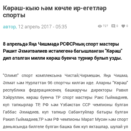
Көрәш-кыю һәм көчле ир-егетләр
спорты
автор,
12 апрель 2017 - 05:35
727
0
0
8 апрельдә Яңа Чишмәдә РСФСРның спорт мастеры
Рәшит Әхмәтвәлиев истәлегенә багышланган "Көрәш"
дип аталган милли көрәш буенча турнир булып узды.
"Олимп" спорт комплексына Чистай,Чирмешән, Яңа Чишмә,
Әлмәт һәм Нурлаттан 96 спортчы килгән иде. Аларны "Көрәш"
республика федерациясенең башкаручы директоры Равил
Хәйруллин, көрәш буенча ТР спорт мастеры Рәис Гыймадиев,
күп тапкырлар ТР, РФ һәм Үзбәкстан ССР чемпионы булган
Габбас Әхмәдиев, күп тапкыр Сабантуйлар батыры булган
Ракип Гыймадиев,ТР һәм РФ чемпионы Марат Мусин һәм спорт
дөньясында билгеле булган башка бик күп якташлар, шулай ул