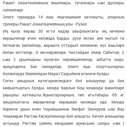
Рәшит Әхмәтвәливның якыннары, туганнары һәм дуслары
сәламләде.
Әлеге турнирда 14 яшь яңачишмәле катнашты, аларның
тренеры Рәшит Әхмәтвәлиевның улы - Рузил.
Иң кызу көрәш 30 кг-га кадәр авырлыктагы иң кечкенә
көрәшчеләр өчен келәмдә барды: рухи яктан әле ныгып та
бетмәгән малайлар, көрәштә оттырып келәмнән күз яшьләре
белән киттеләр. Ә көчлерәкләре, Чистайдан Әмир Сабитов, 2
һәм 3 урыннарны яулаган чирмешәнлеләр, әлбәттә инде,
җиңүләренә бик сөенделәр. Әлеге яшь спортчыларны
бүләкләүдә Зирекледән Марат Садыйков иганәче булды.
Сигез авырлык категориясендәге бил алышулар да бик
мавыктыргыч булды, монда барлык биш команда вәкилләре
уңышлы катнашты.Җанатарларның төп игътибары 65 кг
авырлыктагы көрәшчеләр көрәшкән келәмдә иде. Монда
беренче урын өчен Чирмешәннән Зөлфәт Зиннуров һәм Яңа
Чишмәдән Рөстәм Хөснуллиннар бил алышты. Көчле алкышлар
астында Рөстәм үзенең көндәшен аркасына салды һәм I