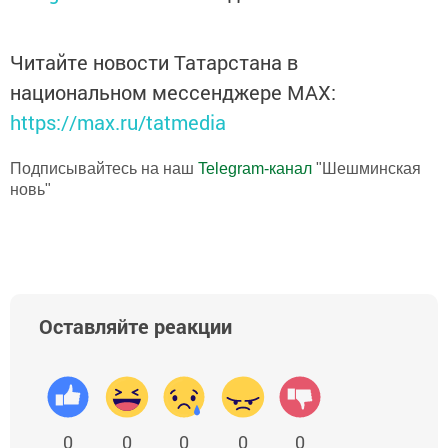
Читайте новости Татарстана в
национальном мессенджере MАХ:
https://max.ru/tatmedia
Подписывайтесь на наш
Telegram-канал
"Шешминская
новь"
Оставляйте реакции
0
0
0
0
0