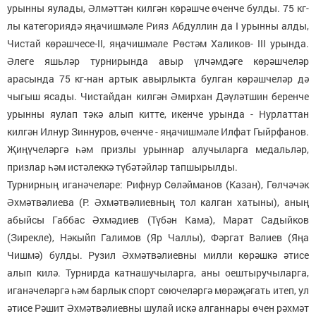
урынны яулады, Әлмәттән килгән көрәшче өченче булды. 75 кг-
лы категориядә яңачишмәле Рияз Абдуллин да I урынны алды,
Чистай көрәшчесе-II, яңачишмәле Рөстәм Халиков- III урында.
Әлеге яшьләр турнирында авыр үлчәмдәге көрәшчеләр
арасында 75 кг-нан артык авырлыкта булган көрәшчеләр дә
чыгыш ясады. Чистайдан килгән Әмирхан Дәүләтшин беренче
урынны яулап тәкә алып китте, икенче урында - Нурлаттан
килгән Илнур Зиннуров, өченче - яңачишмәле Илфат Гыйрфанов.
Җиңүчеләргә һәм призлы урыннар алучыларга медальләр,
призлар һәм истәлеккә түбәтәйләр тапшырылды.
Турнирның иганәчеләре: Рифнур Сөләйманов (Казан), Гөлчәчәк
Әхмәтвәлиева (Р. Әхмәтвәлиевның тол калган хатыны), аның
абыйсы Габбас Әхмәдиев (Түбән Кама), Марат Садыйков
(Зирекле), Нәкыйп Галимов (Яр Чаллы), Фәргат Вәлиев (Яңа
Чишмә) булды. Рузил Әхмәтвәлиевны милли көрәшкә әтисе
алып килә. Турнирда катнашучыларга, аны оештыручыларга,
иганәчеләргә һәм барлык спорт сөючеләргә мөрәҗәгать итеп, ул
әтисе Рәшит Әхмәтвәлиевны шулай искә алганнары өчен рәхмәт