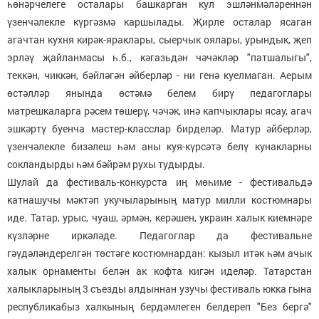
һөнәрчелеге осталары башкарган кул эшләнмәләреннән
үзенчәлекле күргәзмә каршылады. Җирле осталар ясаган
агачтан кухня кирәк-яраклары, сыерчык оялары, урындык, җеп
эрләү җайланмасы һ.б., кәгазьдән чәчәкләр "патшалыгы",
теккән, чиккән, бәйләгән әйберләр - ни генә куелмаган. Аерым
өстәлләр янында өстәмә белем бирү педагоглары
матрешкаларга рәсем төшерү, чәчәк, инә капчыклары ясау, агач
эшкәртү буенча мастер-класслар бирделәр. Матур әйберләр,
үзенчәлекле бизәлеш һәм аны куя-күрсәтә белү кунакларны
сокландырды һәм бәйрәм рухы тудырды.
Шулай да фестиваль-конкурста иң мөһиме - фестивальдә
катнашучы мәктәп укучыларының матур милли костюмнары
иде. Татар, урыс, чуаш, әрмән, керәшен, украин халык киемнәре
күзләрне иркәләде. Педагоглар да фестивальне
гәүдәләндерелгән төстәге костюмнардан: кызыл итәк һәм ачык
халык орнаменты белән ак кофта кигән иделәр. Татарстан
халыкларының 3 съезды алдыннан узучы фестиваль юкка гына
республикабыз халкының бердәмлеген белдереп "Без бергә"