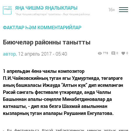
ЯҢА ЧИШМӘ ЯҢАЛЫКЛАРЫ
16+
"Яңа Чишмә хәбәрләре" газетасы - Яңа Чишмә районы
ФАКТЛАР ҺӘМ КОММЕНТАРИЙЛАР
Биючеләр районны танытты
автор,
12 апрель 2017 - 05:40
778
0
0
1 апрельдән 4енә чаклы композитор
П.И.Чайковскийның туган ягы Удмуртиядә, төгәлрәге
аның башкаласы Ижауда "Алтын күк" дип исемләнгән
Рәсәй сәнгать фестивале үткәрелде, анда Чаллы
Башыннан апалы-сеңелле Минабетдиновалар да
катнашты, - дип яза безгә Шахмай авылыннан
кызларның туган апалары Раушания Енгулатова.
- Бу фестивальгә Рәсәй төбәкләреннән меңнән артык кеше