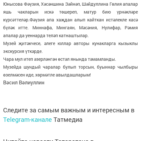
Юнысова Фәүзия, Хәсәншина Зәйнәп, Шәйдуллина Гөлия апалар
яшь чакларын искә төшереп, матур бию үрнәкләре
күрсәттеләр.Фәүзия апа хаҗдан алып кайткан истәлекле касә
бүләк итте. Миннафа, Мингаян, Мәсәния, Нулифар, Рәмия
апалар да уеннарда теләп катнаштылар.
Музей җитәкчесе, әлеге юллар авторы кунакларга кызыклы
экскурсия үткәрде.
Чара мул итеп әзерләнгән өстәл янында тәмамланды.
Музейда шундый чаралар булып торсын, буыннар чылбыры
өзелмәсен иде, хөрмәтле авылдашларым!
Вәсил Вәлиуллин
Следите за самым важным и интересным в
Telegram-канале
Татмедиа