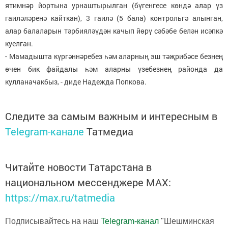
ятимнәр йортына урнаштырылган (бүгенгесе көндә алар үз
гаиләләренә кайткан), 3 гаилә (5 бала) контрольгә алынган,
алар балаларын тәрбияләүдән качып йөрү сәбәбе белән исәпкә
куелган.
- Мамадышта күргәннәребез һәм аларның эш тәҗрибәсе безнең
өчен бик файдалы һәм аларны үзебезнең районда да
кулланачакбыз, - диде Надежда Попкова.
Следите за самым важным и интересным в
Telegram-канале
Татмедиа
Читайте новости Татарстана в
национальном мессенджере MАХ:
https://max.ru/tatmedia
Подписывайтесь на наш
Telegram-канал
"Шешминская