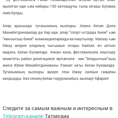
җыелган иде һәм нибары 150 катнашучы гына югары бүләккә
лаек булды.
Алар арасында туганымның кызлары: Алинә белән Дилә
Минабетдиновалар да бар иде, алар "спорт-эстрада биюе" һәм
"көнчыгыш биюе" номинацияләрендә катнаштылар. Мәскәү һәм
Ижау жюрие аларның чыгышын югары бәяләп, өч алтын
медаль белән бүләкләде. Аннан кала, фестивальнең оештыру
комитеты район делегациясе җитәкчесе - ике "йолдызчык"ның
әнисе Юлия Минабетдинованы Рәхмәт хаты белән бүләкләде.
Туганымның кызлары җиңел генә Ижау халкын гаҗәпкә
калдырды. Без сезнең белән горурланабыз, кызлар! Афәрин!
Следите за самым важным и интересным в
Telegram-канале
Татмедиа