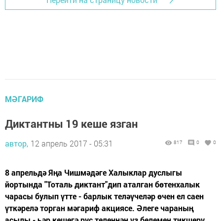
МӘГАРИФ
Диктантны 19 кеше язган
автор,
12 апрель 2017 - 05:31
817
0
0
8 апрельдә Яңа Чишмәдәге Халыклар дуслыгы
йортында "Тоталь диктант"дип аталган бөтенхалык
чарасы булып үтте - барлык теләүчеләр өчен ел саен
үткәрелә торган мәгариф акциясе. Әлеге чараның
асылы - һәр кешегә рус теленнән үз белемен тикшерү