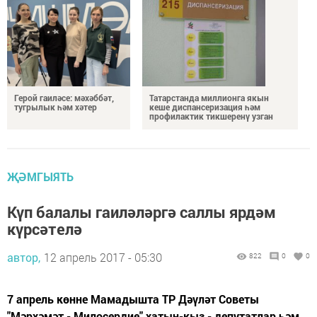
Герой гаиләсе: мәхәббәт,
Татарстанда миллионга якын
тугрылык һәм хәтер
кеше диспансеризация һәм
профилактик тикшеренү узган
ҖӘМГЫЯТЬ
Күп балалы гаиләләргә саллы ярдәм
күрсәтелә
автор,
12 апрель 2017 - 05:30
822
0
0
7 апрель көнне Мамадышта ТР Дәүләт Советы
"Мәрхәмәт - Милосердие" хатын-кыз - депутатлар һәм