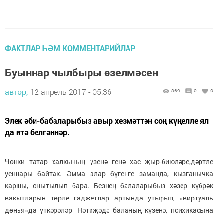
ФАКТЛАР ҺӘМ КОММЕНТАРИЙЛАР
Буыннар чылбыры өзелмәсен
автор,
12 апрель 2017 - 05:36
869
0
0
Элек әби-бабаларыбыз авыр хезмәттән соң күңелле ял
да итә белгәннәр.
Чөнки татар халкының үзенә генә хас җыр-биюләре,дәртле
уеннары байтак. Әмма алар бүгенге заманда, кызганычка
каршы, онытылып бара. Безнең балаларыбыз хәзер күбрәк
вакытларын төрле гаджетлар артында утырып, «виртуаль
дөнья»да үткәрәләр. Нәтиҗәдә баланың күзенә, психикасына