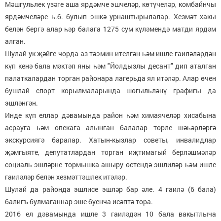
Мәшгульлек үзәге аша ярдәмче эшчеләр, көтүчеләр, комбайнчы
ярдәмчеләре һ.б. булып эшкә урнаштырылалар. Хезмәт хакы
белән бергә алар һәр балага 1275 сум күләмендә матди ярдәм
алган.
Шулай ук җәйге чорда аз тәэмин ителгән һәм ишле гаиләләрдән
күп кенә бала мәктәп яны һәм "Йолдызлы десант" дип аталган
палаткалардан торган районара лагерьда ял итәләр. Алар өчен
бушлай спорт корылмаларында шөгыльләнү графигы да
эшләнгән.
Инде күп еллар дәвамында район һәм химаячеләр хисабына
асрауга һәм опекага алынган балалар төрле шәһәрләргә
экскурсиягә баралар. Хатын-кызлар советы, инвалидлар
җәмгыяте, депутатлардан торган иҗтимагый берләшмәләр
социаль эшләрне тормышка ашыру өстендә эшлиләр һәм ишле
гаиләләр белән хезмәттәшлек итәләр.
Шулай да районда эшлисе эшләр бар әле. 4 гаилә (6 бала)
балигъ булмаганнар эше буенча исәптә тора.
2016 ел дәвамында ишле 3 гаиләдән 10 бала вакытлыча