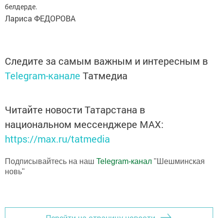
белдерде.
Лариса ФЕДОРОВА
Следите за самым важным и интересным в
Telegram-канале
Татмедиа
Читайте новости Татарстана в
национальном мессенджере MАХ:
https://max.ru/tatmedia
Подписывайтесь на наш
Telegram-канал
"Шешминская
новь"
Перейти на страницу новости