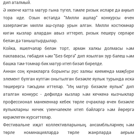
дип аталмый.
Ә икенче катта матур гына түгел, тәмле ризык исләре дә аңкып
тора иде. Озын өстәлдә "Милли ашлар" конкурсы өчен
хәзерләнгән милли аш-сулар урын алган. Милли костюмнар
кигән кызлар алардан авыз иттереп, ризык пешерү серләре
белән дә таныштырдылар.
Койка, яшелчәләр белән торт, әрмән халкы долмасы һәм
пәхлавасы, гөбәдия һәм "Без бергә" дип язылган зур бәлеш һәм
башка тәм-томнар бик матур итеп бизәп бирелде.
Аннан соң кунакларга борынгы рус халкы киемендә мәҗбүри
элемент булган күптән онытылган бизәкле яулык турында искә
төшерергә тәкъдим иттеләр. "Иң матур бизәкле яулык" дип
аталган конкурс - дефилдә кызлар һәм кечкенә кызчыклар
профессионал манекеннар кебек төрле очраклар өчен бизәкле
яулыкларны ничек үзенчәлекле итеп бәйләргә һәм йөрергә
кирәклеген күрсәттеләр.
Фестивальне иҗат коллективларының, ансамбльләрнең һәм
төрле номинацияләрдә төрле жанрларда аерым