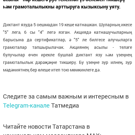
һәм грамоталылыкны арттыруга кызыксыну уяту.
Диктант язуда 5 оешмадан 19 кеше катнашкан. Шуларның икесе
"5" легә, 6 сы "4" легә язган. Акциядә катнашучыларның
барысына да сертификатлар, ә "5" ле билгесе алучыларга
грамоталар тапшырылачак. Акциянең асылы - теләге
булучылар өчен ирекле бушлай диктант язу һәм үзеңнең
грамоталылык дәрәҗәңне тикшерү. Бу үзеңне зур илнең, зур
мәдәниятнең бер өлеше итеп тою мөмкинлеге дә.
Следите за самым важным и интересным в
Telegram-канале
Татмедиа
Читайте новости Татарстана в