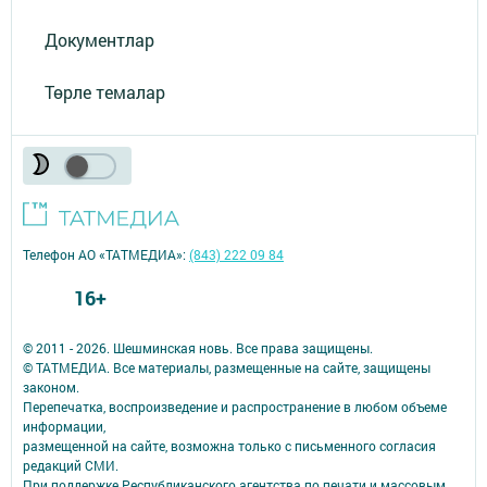
Документлар
Төрле темалар
Телефон АО «ТАТМЕДИА»:
(843) 222 09 84
16+
© 2011 - 2026. Шешминская новь. Все права защищены.
© ТАТМЕДИА. Все материалы, размещенные на сайте, защищены
законом.
Перепечатка, воспроизведение и распространение в любом объеме
информации,
размещенной на сайте, возможна только с письменного согласия
редакций СМИ.
При поддержке Республиканского агентства по печати и массовым