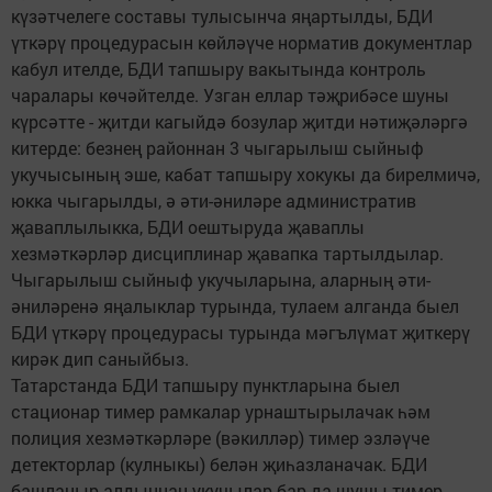
күзәтчелеге составы тулысынча яңартылды, БДИ
үткәрү процедурасын көйләүче норматив документлар
кабул ителде, БДИ тапшыру вакытында контроль
чаралары көчәйтелде. Узган еллар тәҗрибәсе шуны
күрсәтте - җитди кагыйдә бозулар җитди нәтиҗәләргә
китерде: безнең районнан 3 чыгарылыш сыйныф
укучысының эше, кабат тапшыру хокукы да бирелмичә,
юкка чыгарылды, ә әти-әниләре административ
җаваплылыкка, БДИ оештыруда җаваплы
хезмәткәрләр дисциплинар җавапка тартылдылар.
Чыгарылыш сыйныф укучыларына, аларның әти-
әниләренә яңалыклар турында, тулаем алганда быел
БДИ үткәрү процедурасы турында мәгълүмат җиткерү
кирәк дип саныйбыз.
Татарстанда БДИ тапшыру пунктларына быел
стационар тимер рамкалар урнаштырылачак һәм
полиция хезмәткәрләре (вәкилләр) тимер эзләүче
детекторлар (кулныкы) белән җиһазланачак. БДИ
башланыр алдыннан укучылар бар да шушы тимер