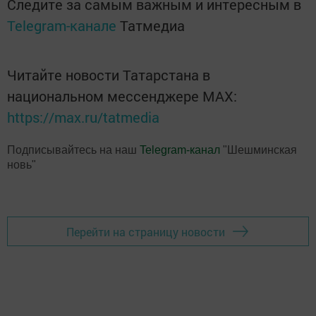
Следите за самым важным и интересным в
Telegram-канале
Татмедиа
Читайте новости Татарстана в
национальном мессенджере MАХ:
https://max.ru/tatmedia
Подписывайтесь на наш
Telegram-канал
"Шешминская
новь"
Перейти на страницу новости