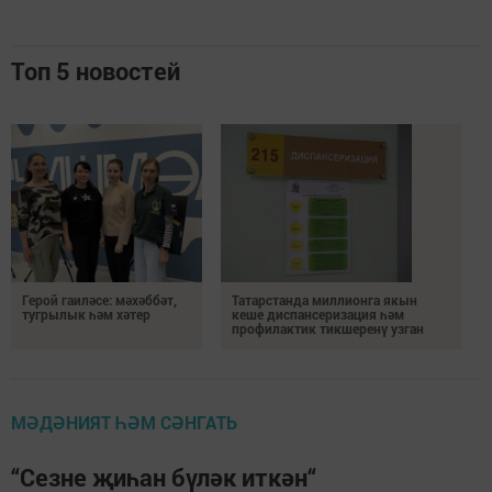
Топ 5 новостей
Герой гаиләсе: мәхәббәт,
Татарстанда миллионга якын
тугрылык һәм хәтер
кеше диспансеризация һәм
профилактик тикшеренү узган
МӘДӘНИЯТ ҺӘМ СӘНГАТЬ
“Сезне җиһан бүләк иткән“