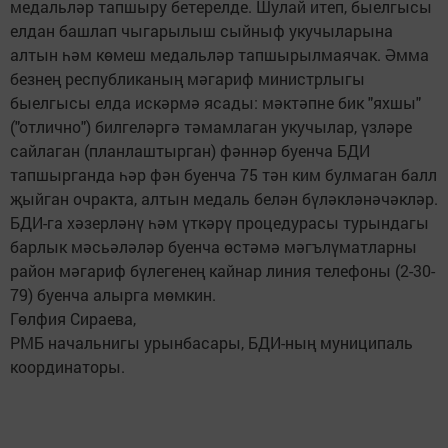
медальләр тапшыру бетерелде. Шулай итеп, быелгысы
елдан башлап чыгарылыш сыйныф укучыларына
алтын һәм көмеш медальләр тапшырылмаячак. Әмма
безнең республиканың мәгариф министрлыгы
быелгысы елда искәрмә ясады: мәктәпне бик "яхшы"
("отлично") билгеләргә тәмамлаган укучылар, үзләре
сайлаган (планлаштырган) фәннәр буенча БДИ
тапшырганда һәр фән буенча 75 тән ким булмаган балл
җыйган очракта, алтын медаль белән бүләкләнәчәкләр.
БДИ-га хәзерләнү һәм үткәрү процедурасы турындагы
барлык мәсьәләләр буенча өстәмә мәгълүматларны
район мәгариф бүлегенең кайнар линия телефоны (2-30-
79) буенча алырга мөмкин.
Гөлфия Сираева,
РМБ начальнигы урынбасары, БДИ-ның муниципаль
координаторы.