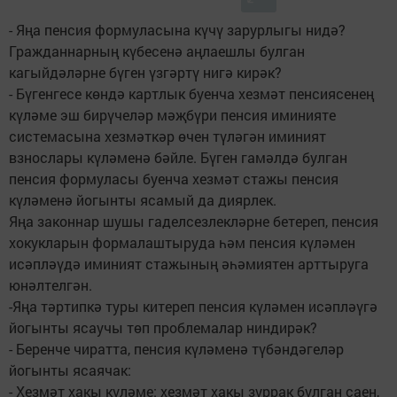
- Яңа пенсия формуласына күчү зарурлыгы нидә?
Гражданнарның күбесенә аңлаешлы булган
кагыйдәләрне бүген үзгәртү нигә кирәк?
- Бүгенгесе көндә картлык буенча хезмәт пенсиясенең
күләме эш бирүчеләр мәҗбүри пенсия иминияте
системасына хезмәткәр өчен түләгән иминият
взнослары күләменә бәйле. Бүген гамәлдә булган
пенсия формуласы буенча хезмәт стажы пенсия
күләменә йогынты ясамый да диярлек.
Яңа законнар шушы гаделсезлекләрне бетереп, пенсия
хокукларын формалаштыруда һәм пенсия күләмен
исәпләүдә иминият стажының әһәмиятен арттыруга
юнәлтелгән.
-Яңа тәртипкә туры китереп пенсия күләмен исәпләүгә
йогынты ясаучы төп проблемалар ниндирәк?
- Беренче чиратта, пенсия күләменә түбәндәгеләр
йогынты ясаячак:
- Хезмәт хакы күләме: хезмәт хакы зуррак булган саен,