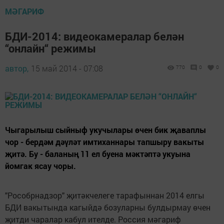
МӘГАРИФ
БДИ-2014: видеокамералар белән
“онлайн“ режимы
автор,
15 май 2014 - 07:08
770
0
0
Чыгарылыш сыйныф укучылары өчен бик җаваплы
чор - бердәм дәүләт имтиханнары тапшыру вакыты
җитә. Бу - баланың 11 ел буена мәктәптә укуына
йомгак ясау чоры.
"Рособрнадзор" җитәкчелеге тарафыннан 2014 елгы
БДИ вакытында кагыйдә бозуларны булдырмау өчен
җитди чаралар кабул ителде. Россия мәгариф