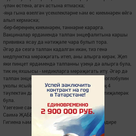
-үлән өстенә, агач астына ятмаска;
-яңа гына өзелгән үсемлекләрне һәм өс киемнәрен өйгә
алып кермәскә;
-бер-береңнең киемнәрен, тәннәрне карарга.
Вакциналар ярдәмендә талпан энцефалитына каршы
прививка ясау да нәтиҗәле чара булып тора.
Әгәр дә сезгә талпан кадалган икән, тиз генә
медпунктка мөрәҗәгать итеп, аны алырга кирәк. Җеп
яки пинцет ярдәмендә талпанны үзеңә дә алырга була,
тик иң яхшысы - медикларга мөрәҗәгать итү. Әгәр дә
талпан энцефалитлы икән, медиклар иммуноглобулин
уколы ясыйлар, бу - талпан тешләгәннән соң 4
тәүлектән дә соңармый керткән очракта нәтиҗәлерәк
була.
Үзегезне саклагыз һәм сәламәт булыгыз!
Саимә ҖАББАРОВА,
Гигиена һәм эпидемиология үзәге бүлеге мөдире