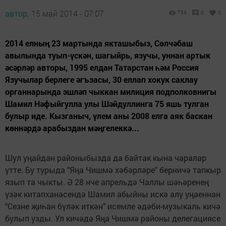
автор,
15 май 2014 - 07:07
733
0
0
2014 елның 23 мартында якташыбыз, Сөлчәбаш
авылында туып-үскән, шагыйрь, язучы, уннан артык
әсәрләр авторы, 1995 елдан Татарстан һәм Россия
Язучылар берлеге әгъзасы, 30 еллап хокук саклау
органнарында эшләп чыккан милиция подполковнигы
Шамил Нәфыйгулла улы Шәйдуллинга 75 яшь тулган
булыр иде. Кызганыч, үлем аны 2008 елга аяк баскан
көннәрдә арабыздан мәңгелеккә...
Шул уңайдан районыбызда да байтак кына чаралар
үтте. Бу турыда "Яңа Чишмә хәбәрләре" берничә тапкыр
язып та чыкты. Ә 28 нче апрельдә Чаллы шәһәренең
үзәк китапханәсендә Шамил абыйны искә алу уңаеннан
"Сезне җиһан бүләк иткән" исемле әдәби-музыкаль кичә
булып узды. Ул кичәдә Яңа Чишмә районы делегациясе