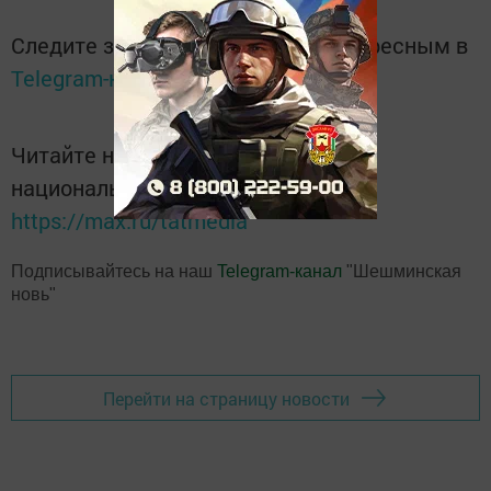
Следите за самым важным и интересным в
Telegram-канале
Татмедиа
Читайте новости Татарстана в
национальном мессенджере MАХ:
https://max.ru/tatmedia
Подписывайтесь на наш
Telegram-канал
"Шешминская
новь"
Перейти на страницу новости