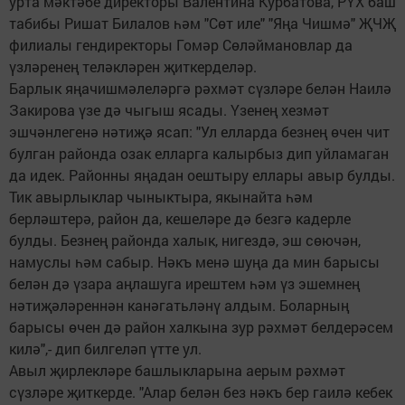
урта мәктәбе директоры Валентина Курбатова, РҮХ баш
табибы Ришат Билалов һәм "Сөт иле" "Яңа Чишмә" ҖЧҖ
филиалы гендиректоры Гомәр Сөләймановлар да
үзләренең теләкләрен җиткерделәр.
Барлык яңачишмәлеләргә рәхмәт сүзләре белән Наилә
Закирова үзе дә чыгыш ясады. Үзенең хезмәт
эшчәнлегенә нәтиҗә ясап: "Ул елларда безнең өчен чит
булган районда озак елларга калырбыз дип уйламаган
да идек. Районны яңадан оештыру еллары авыр булды.
Тик авырлыклар чыныктыра, якынайта һәм
берләштерә, район да, кешеләре дә безгә кадерле
булды. Безнең районда халык, нигездә, эш сөючән,
намуслы һәм сабыр. Нәкъ менә шуңа да мин барысы
белән дә үзара аңлашуга ирештем һәм үз эшемнең
нәтиҗәләреннән канәгатьләнү алдым. Боларның
барысы өчен дә район халкына зур рәхмәт белдерәсем
килә",- дип билгеләп үтте ул.
Авыл җирлекләре башлыкларына аерым рәхмәт
сүзләре җиткерде. "Алар белән без нәкъ бер гаилә кебек