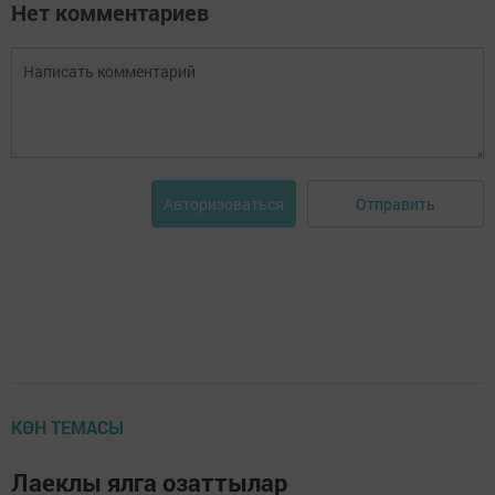
Нет комментариев
Отправить
Авторизоваться
КӨН ТЕМАСЫ
Лаеклы ялга озаттылар