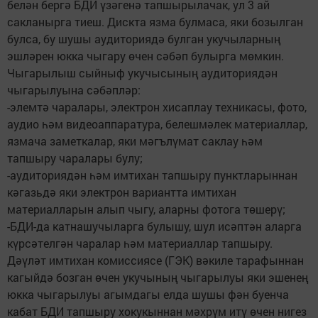
белән бергә БДИ үзәгенә тапшырылачак, ул 3 ай
сакланырга тиеш. Дискта язма булмаса, яки бозылган
булса, бу шушы аудиториядә булган укучыларның
эшләрен юкка чыгару өчен сәбәп булырга мөмкин.
Чыгарылыш сыйныф укучысының аудиториядән
чыгарылуына сәбәпләр:
-элемтә чаралары, электрон хисаплау техникасы, фото,
аудио һәм видеоаппаратура, белешмәлек материаллар,
язмача заметкалар, яки мәгълүмат саклау һәм
тапшыру чаралары булу;
-аудиториядән һәм имтихан тапшыру пунктларыннан
кәгазьдә яки электрон вариантта имтихан
материалларын алып чыгу, аларны фотога төшерү;
-БДИ-да катнашучыларга булышу, шул исәптән аларга
күрсәтелгән чаралар һәм материаллар тапшыру.
Дәүләт имтихан комиссиясе (ГЭК) вәкиле тарафыннан
кагыйдә бозган өчен укучының чыгарылуы яки эшенең
юкка чыгарылуы агымдагы елда шушы фән буенча
кабат БДИ тапшыру хокукыннан мәхрүм итү өчен нигез