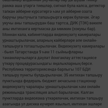
рамка аша үтәргә тиешләр, сигнал була калса, детектор
тапкан әйберне күрсәтергә һәм ул әйберне озата
баручы укытучыга тапшырырга кирәк булачак. Әгәр
укучы аны тапшырудан баш тартса, ДИК (ТЭК) вәкиле
аны имтиханга кертмәскә дә мөмкин (хокукы бар).
Моннан кала, кабинетларда видеокүзәтү камералары
урнаштырылачак, аларның кайберләре әле онлайн-
тапшыруга тоташтырылачак. Видеокүзәтү камералары
- быел Татарстанда 9 һәм 11 сыйныфларны
тәмамлаучыларга дәүләт йомгаклау аттестациясе
үткәрү процедурасындагы яңалыкларның берсе.
Республика территориясендә барлыгы 107 БДИ
тапшыру пункты булдырылачак. 35 имтихан тапшыру
пунктында федераль бюджет акчасына стационар
видеокүзәтү чаралары урнаштырылачак һәм онлайн
режимында трансляция алып барылачак. Калган
пунктларда видеоязма үткәреләчәк, имтихан тапшыру
азагында ул дискка күчереп язылып, имтихан эшләре