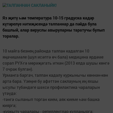
Яз җитү һәм температура 10-15 градуска кадәр
күтәрелүе нәтиҗәсендә талпаннар да пәйда була
башлый, алар вируслы авыруларны таратучы булып
торалар.
10 майга безнең районда талпан кадалган 10
яңачишмәле (шул исәптә өч бала) медицина ярдәме
сорап РҮХ-гә мөрәҗәгать иткән (2013 елда шушы көнгә
7 очрак булган).
Урманга баргач, талпан кадалу куркынычы көннән-көн
арта бара. Үзеңне бу афәттән саклауның иң яхшы
ысулы түбәндәге шәхси профилактика чараларын
үтәүдә:
-тәнгә сыланып торган кием, аяк киеме һәм башка
кияргә;
-куркыту чаралары - репеллентлар кулланырга;