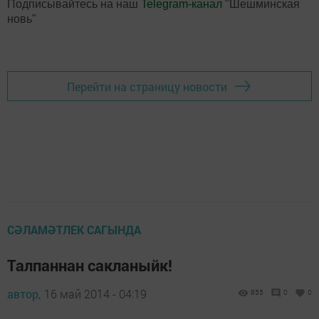
Подписывайтесь на наш
Telegram-канал
"Шешминская
новь"
Перейти на страницу новости
СӘЛАМӘТЛЕК САГЫНДА
Талпаннан сакланыйк!
автор,
16 май 2014 - 04:19
855
0
0