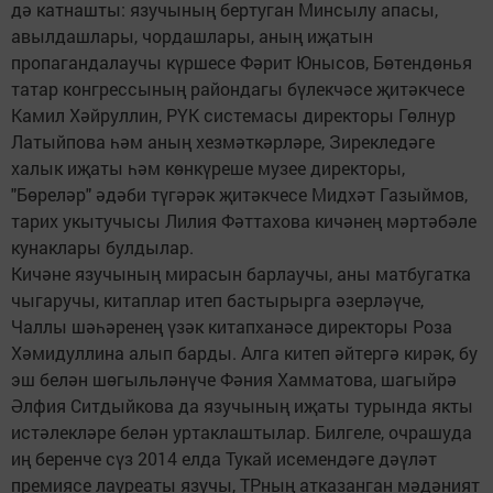
дә катнашты: язучының бертуган Минсылу апасы,
авылдашлары, чордашлары, аның иҗатын
пропагандалаучы күршесе Фәрит Юнысов, Бөтендөнья
татар конгрессының райондагы бүлекчәсе җитәкчесе
Камил Хәйруллин, РҮК системасы директоры Гөлнур
Латыйпова һәм аның хезмәткәрләре, Зирекледәге
халык иҗаты һәм көнкүреше музее директоры,
"Бөреләр" әдәби түгәрәк җитәкчесе Мидхәт Газыймов,
тарих укытучысы Лилия Фәттахова кичәнең мәртәбәле
кунаклары булдылар.
Кичәне язучының мирасын барлаучы, аны матбугатка
чыгаручы, китаплар итеп бастырырга әзерләүче,
Чаллы шәһәренең үзәк китапханәсе директоры Роза
Хәмидуллина алып барды. Алга китеп әйтергә кирәк, бу
эш белән шөгыльләнүче Фәния Хамматова, шагыйрә
Әлфия Ситдыйкова да язучының иҗаты турында якты
истәлекләре белән уртаклаштылар. Билгеле, очрашуда
иң беренче сүз 2014 елда Тукай исемендәге дәүләт
премиясе лауреаты язучы, ТРның атказанган мәдәният