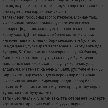
нәтиҗәләрен мәктәптәге мәгълүматлар стендына язып
элеп куелганчы карый алачак, дип
тәгаенләде"Рособрнадзор" җитәкчесе. Моннан тыш,
чыгарылыш укучыларының үзләренең имтихан
эшләрен федераль мәгълүматлар системасыннан
карау һәм, БДИ нәтиҗәләре белән килешмәгәндә,
интернет аша апелляция бирү мөмкинлеге булачак.
Нинди фән булуга карап, тестларны эшкәртү, кагыйдә
буларак, 5-10 көн эчендә башкарыла, шулай булгач,
билге имтихан тапшыруга ук мәгълүм булмаячак.
Балларның минималь саны - шул ук калачак, узган
елдагыча. Математика өчен 24 балл, рус теле өчен - 36.
Барлык фәннәр буенча демо-версияләр бастырып
чыгарылган, якынча биремнәр (заданиеләр) банкы
ачылган. Быел имтиханга үтү өчен пропуск алу кирәк
түгел, паспорт булу да җитә.
Тагын бер яңалык: укыган вакытта югары нәтиҗәләргә
ирешкән чыгарылыш сыйныф укучыларына