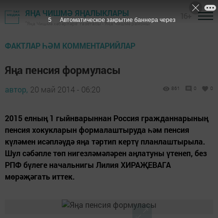
ЯҢА ЧИШМӘ ЯҢАЛЫКЛАРЫ
16+
4
Автоматическое закрытие баннера через
"Яңа Чишмә хәбәрләре" газетасы - Яңа Чишмә районы
ФАКТЛАР ҺӘМ КОММЕНТАРИЙЛАР
Яңа пенсия формуласы
автор,
20 май 2014 - 06:20
861
0
0
2015 елның 1 гыйнварыннан Россия гражданнарының
пенсия хокукларын формалаштыруда һәм пенсия
күләмен исәпләүдә яңа тәртип кертү планлаштырыла.
Шул сәбәпле төп нигезләмәләрен аңлатуны үтенеп, без
РПФ бүлеге начальнигы Лилия ХИРАҖЕВАГА
мөрәҗәгать иттек.