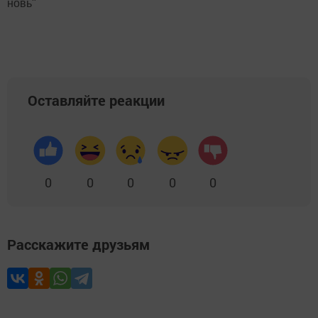
новь"
Оставляйте реакции
0
0
0
0
0
Расскажите друзьям