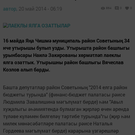
автор,
20 май 2014 - 06:19
864
0
0
16 майда Яңа Чишмә муниципаль район Советының 34
нче утырышы булып узды. Утырышта район башлыгы
урынбасары Наилә Закированы хөрмәтләп лаеклы
ялга озаттык. Утырышны район башлыгы Вячеслав
Козлов алып барды.
Башта депутатлар район Советының "2014 елга район
бюджеты турында" (финанс-бюджет палатасы рәисе
Людмила Завалишина мәгълүмат бирде) һәм "Авыл
хуҗалыгы әһәмиятендә булмаган җирләр өчен аренда
түләве күләмен билгеләү тәртибе турында"гы (җир һәм
милек мөнәсәбәтләре палатасы рәисе Наталья
Гордеева мәгълүмат бирде) карарына үзгәрешләр