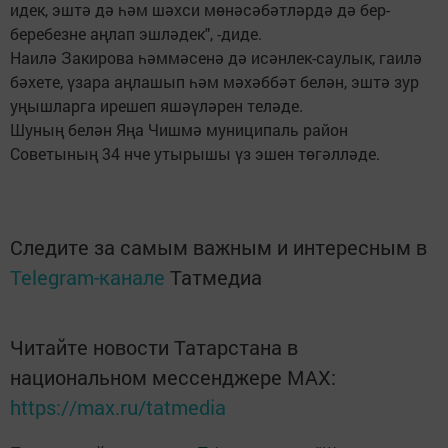
идек, эштә дә һәм шәхси мөнәсәбәтләрдә дә бер-
беребезне аңлап эшләдек", -диде.
Наилә Закирова һәммәсенә дә исәнлек-саулык, гаилә
бәхете, үзара аңлашып һәм мәхәббәт белән, эштә зур
уңышларга ирешеп яшәүләрен теләде.
Шуның белән Яңа Чишмә муниципаль район
Советының 34 нче утырышы үз эшен төгәлләде.
Следите за самым важным и интересным в
Telegram-канале
Татмедиа
Читайте новости Татарстана в
национальном мессенджере MАХ:
https://max.ru/tatmedia