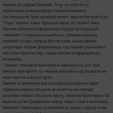
пенсия дә зуррак булачак. Әгәр эш бирүче үз
хезмәткәре өчен мәҗбүри пенсия иминияте
системасына тулы күләмдә взнос кертмәгән икән (сүз
"соры" хезмәт хакы турында бара), бу хезмәт хакы
пенсия капиталын формалаштыруда катнашмый;
- иминият стажының озынлыгы: гражданнарның
иминият стажы күбрәк булган саен, аның пенсия
хокуклары күбрәк формалаша, һәр хезмәт эшчәнлеге
елы өчен билгеле бер санда пенсия коэффициенты
исәпләнә;
- Хезмәт пенсиясе билгеләүгә мөрәҗәгать итү яше:
пенсия яше җитеп тә, пенсия алмыйча һәр эшләгән ел
өчен пенсия шактый арта.
Пенсия исәпләүнең яңа кагыйдәләре буенча кеше
тормышындагы социаль әһәмияткә ия чорлар:
армиядә хезмәт итү, бала карау, инвалид бала карау, 80
яшьтән узган гражданны карау чоры стажга исәпләнә.
Иминият взнослары күчерелмәгән шушы чорлар өчен