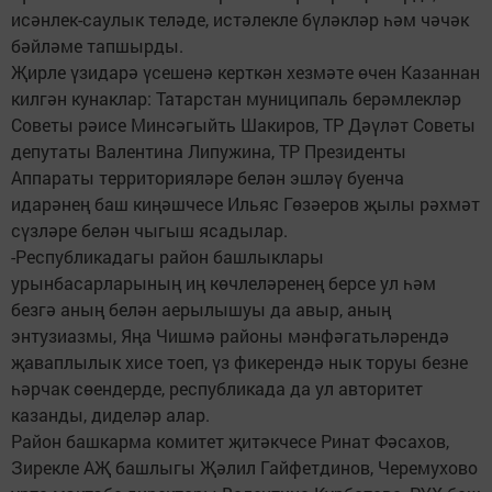
исәнлек-саулык теләде, истәлекле бүләкләр һәм чәчәк
бәйләме тапшырды.
Җирле үзидарә үсешенә керткән хезмәте өчен Казаннан
килгән кунаклар: Татарстан муниципаль берәмлекләр
Советы рәисе Минсәгыйть Шакиров, ТР Дәүләт Советы
депутаты Валентина Липужина, ТР Президенты
Аппараты территорияләре белән эшләү буенча
идарәнең баш киңәшчесе Ильяс Гөзәеров җылы рәхмәт
сүзләре белән чыгыш ясадылар.
-Республикадагы район башлыклары
урынбасарларының иң көчлеләренең берсе ул һәм
безгә аның белән аерылышуы да авыр, аның
энтузиазмы, Яңа Чишмә районы мәнфәгатьләрендә
җаваплылык хисе тоеп, үз фикерендә нык торуы безне
һәрчак сөендерде, республикада да ул авторитет
казанды, диделәр алар.
Район башкарма комитет җитәкчесе Ринат Фәсахов,
Зирекле АҖ башлыгы Җәлил Гайфетдинов, Черемухово