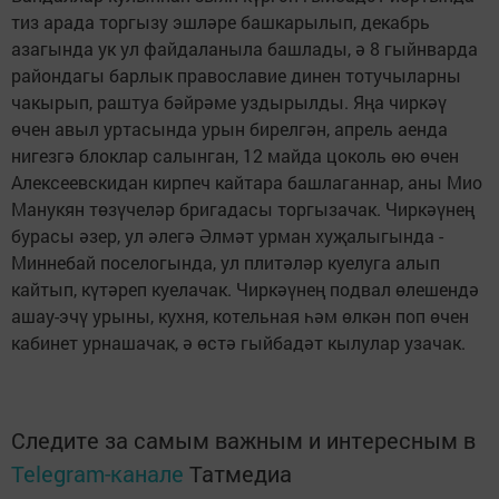
тиз арада торгызу эшләре башкарылып, декабрь
азагында ук ул файдаланыла башлады, ә 8 гыйнварда
райондагы барлык православие динен тотучыларны
чакырып, раштуа бәйрәме уздырылды. Яңа чиркәү
өчен авыл уртасында урын бирелгән, апрель аенда
нигезгә блоклар салынган, 12 майда цоколь өю өчен
Алексеевскидан кирпеч кайтара башлаганнар, аны Мио
Манукян төзүчеләр бригадасы торгызачак. Чиркәүнең
бурасы әзер, ул әлегә Әлмәт урман хуҗалыгында -
Миннебай поселогында, ул плитәләр куелуга алып
кайтып, күтәреп куелачак. Чиркәүнең подвал өлешендә
ашау-эчү урыны, кухня, котельная һәм өлкән поп өчен
кабинет урнашачак, ә өстә гыйбадәт кылулар узачак.
Следите за самым важным и интересным в
Telegram-канале
Татмедиа