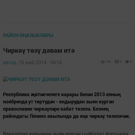
РАЙОН ЯҢАЛЫКЛАРЫ
Чиркәү төзү дәвам итә
автор,
16 май 2014 - 04:16
781
0
0
Республика җитәкчелеге карары белән 2013 елның
ноябрендә ут төртүдән - яндырудан зыян күргән
православие чиркәүләре кабат төзелә. Безнең
райондагы Ленино авылында да яңа чиркәү төзеләчәк.
Вандаллар кулыннан зыян күргән гыйбадәт йортында