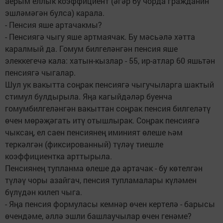
аерым еллык коэффициент (әгәр бу чорда гражданин
эшләмәгән булса) карала.
- Пенсия яше артачакмы?
- Пенсиягә чыгу яше артмаячак. Бу мәсьәлә хәтта
каралмый да. Гомум билгеләнгән пенсия яше
элеккегечә кала: хатын-кызлар - 55, ир-атлар 60 яшьтән
пенсиягә чыгалар.
Шул ук вакытта соңрак пенсиягә чыгучыларга шактый
стимул булдырыла. Яңа кагыйдәләр буенча
гомумбилгеләнгән вакыттан соңрак пенсия билгеләтү
өчен мөрәҗәгать итү отышлырак. Соңрак пенсиягә
чыксаң, ел саен пенсиянең иминият өлеше һәм
теркәлгән (фиксированный) түләү тиешле
коэффициентка арттырыла.
Пенсиянең тупланма өлеше дә артачак - бу көтелгән
түләү чоры азайгач, пенсия тупламалары күләмен
бүлүдән килеп чыга.
- Яңа пенсия формуласы кемнәр өчен кертелә - барысы
өчендәме, әллә эшли башлаучылар өчен генәме?