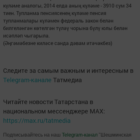
күләме аналогы, 2014 елда аның күләме - 3910 сум 34
тиен. Тупланма пенсиясенең күләме пенсия
тупланмалары күләмен федераль закон белән
билгеләнгән көтелгән түләү чорына бүлү юлы белән
исәпләп чыгарыла.
(Әңгәмәбезне киләсе санда дәвам итәчәкбез)
Следите за самым важным и интересным в
Telegram-канале
Татмедиа
Читайте новости Татарстана в
национальном мессенджере MАХ:
https://max.ru/tatmedia
Подписывайтесь на наш
Telegram-канал
"Шешминская