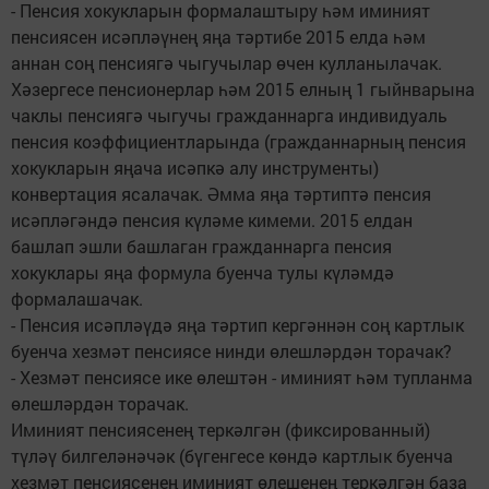
- Пенсия хокукларын формалаштыру һәм иминият
пенсиясен исәпләүнең яңа тәртибе 2015 елда һәм
аннан соң пенсиягә чыгучылар өчен кулланылачак.
Хәзергесе пенсионерлар һәм 2015 елның 1 гыйнварына
чаклы пенсиягә чыгучы гражданнарга индивидуаль
пенсия коэффициентларында (гражданнарның пенсия
хокукларын яңача исәпкә алу инструменты)
конвертация ясалачак. Әмма яңа тәртиптә пенсия
исәпләгәндә пенсия күләме кимеми. 2015 елдан
башлап эшли башлаган гражданнарга пенсия
хокуклары яңа формула буенча тулы күләмдә
формалашачак.
- Пенсия исәпләүдә яңа тәртип кергәннән соң картлык
буенча хезмәт пенсиясе нинди өлешләрдән торачак?
- Хезмәт пенсиясе ике өлештән - иминият һәм тупланма
өлешләрдән торачак.
Иминият пенсиясенең теркәлгән (фиксированный)
түләү билгеләнәчәк (бүгенгесе көндә картлык буенча
хезмәт пенсиясенең иминият өлешенең теркәлгән база