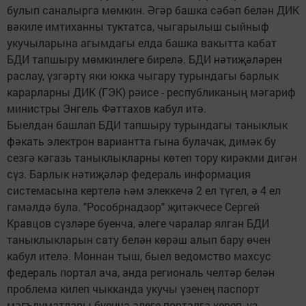
булып саналырга мөмкин. Әгәр башка сәбәп белән ДИК
вәкиле имтиханны туктатса, чыгарылыш сыйныф
укучыларына агымдагы елда башка вакытта кабат
БДИ тапшыру мөмкинлеге бирелә. БДИ нәтиҗәләрен
раслау, үзгәртү яки юкка чыгару турындагы барлык
карарларны ДИК (ГЭК) рәисе - республиканың мәгариф
министры Энгель Фәттахов кабул итә.
Быелдан башлап БДИ тапшыру турындагы таныклык
фәкать электрон вариантта гына булачак, димәк бу
сезгә кәгазь таныклыкларны көтеп тору кирәкми дигән
сүз. Барлык нәтиҗәләр федераль информация
системасына кертелә һәм элеккечә 2 ел түгел, ә 4 ел
гамәлдә була. "Рособрнадзор" җитәкчесе Сергей
Кравцов сүзләре буенча, әлеге чаралар ялган БДИ
таныклыкларын сату белән көрәш алып бару өчен
кабул ителә. Моннан тыш, быел ведомство махсус
федераль портал ача, анда региональ челтәр белән
проблема килеп чыкканда укучы үзенең паспорт
мәгълүматлары буенча әлеге порталга кереп, үз