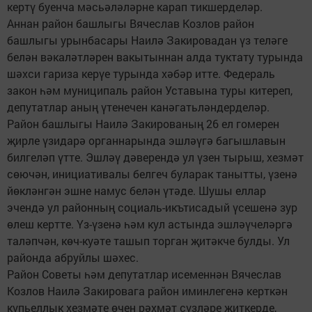
кертү буенча мәсьәләләрне карап тикшерделәр.
Аннан район башлыгы Вячеслав Козлов район
башлыгы урынбасары Наилә Закировадан үз теләге
белән вәкаләтләрен вакытыннан алда туктату турында
шәхси гариза керүе турында хәбәр итте. Федераль
закон һәм муниципаль район Уставына туры китереп,
депутатлар аның үтенечен канәгатьләндерделәр.
Район башлыгы Наилә Закированың 26 ел гомерен
җирле үзидарә органнарында эшләүгә багышлавын
билгеләп үтте. Эшләү дәверендә ул үзен тырыш, хезмәт
сөючән, инициативалы белгеч буларак танытты, үзенә
йөкләнгән эшне намус белән үтәде. Шушы еллар
эчендә ул районның социаль-икътисадый үсешенә зур
өлеш кертте. Үз-үзенә һәм кул астында эшләүчеләргә
таләпчән, көч-куәте ташып торган җитәкче булды. Ул
районда абруйлы шәхес.
Район Советы һәм депутатлар исеменнән Вячеслав
Козлов Наилә Закировага район иминлегенә керткән
күпьеллык хезмәте өчен рәхмәт сүзләре җиткерде,