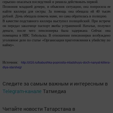
серьезно опасаться последствий и решила действовать первой.
Позвонив младшей дочери, и объяснив ситуацию, она попросила ее
найти киллера для сестры. За помощь она обещала ей 40 тысяч
рублей. Дочь обещала помочь маме, но сама обратилась в полицию.
В качестве подставного киллера выступил полицейский. При встрече
он передал заказчице паспорт якобы устраненной Натальи, получил
деньги, после чего пенсионерка была задержана. Сейчас она
помещена в ИВС Тобольска. В отношении пенсионерки возбуждено
уголовное дело по статье «Организация приготовления к убийству по
найму».
Источник:
http://zt16.ru/babushka-poprosila-mladshuyu-doch-nanyat-killera-
dlya-starshejj/
Следите за самым важным и интересным в
Telegram-канале
Татмедиа
Читайте новости Татарстана в