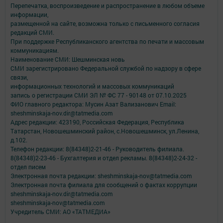
Перепечатка, воспроизведение и распространение в любом объеме
информации,
размещенной на сайте, возможна только с письменного согласия
редакций СМИ.
При поддержке Республиканского агентства по печати и массовым
коммуникациям.
Наименование СМИ: Шешминская новь
СМИ зарегистрировано Федеральной службой по надзору в сфере
связи,
информационных технологий и массовых коммуникаций
запись о регистрации СМИ ЭЛ № ФС 77 - 90148 от 07.10.2025
ФИО главного редактора: Мусин Азат Вализанович Email:
sheshminskaja-nov.dir@tatmedia.com
Адрес редакции: 423190, Российская Федерация, Республика
Татарстан, Новошешминский район, с.Новошешминск, ул.Ленина,
д.102.
Телефон редакции: 8(84348)2-21-46 - Руководитель филиала.
8(84348)2-23-46 - Бухгалтерия и отдел рекламы. 8(84348)2-24-32 -
отдел писем
Электронная почта редакции: sheshminskaja-nov@tatmedia.com
Электронная почта филиала для сообщений о фактах коррупции
sheshminskaja-nov.dir@tatmedia.com
sheshminskaja-nov@tatmedia.com
Учредитель СМИ: АО «ТАТМЕДИА»