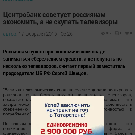
Центробанк советует россиянам
экономить, а не скупать телевизоры
автор,
17 февраля 2016 - 05:26
897
0
0
Россиянам нужно при экономическом спаде
заниматься сбережением средств, а не покупать по
несколько телевизоров, считает первый заместитель
председателя ЦБ РФ Сергей Швецов.
"Если идет экономический спад, население должно реагировать
рационально, не бежать покупать по несколько телевизоров,
несколько стиральных машин, а оно должно понимать, что
завтра может потерять рабочее место, поэтому склонность к
сбережению должна преобладать над склонностью к
потреблению", - заявил Швецов.
По словам запрета ЦБ РФ, финансовая грамотность - это
понимание, чем отличается инвестиционная фирма от
финансовой пирамиды, что такое брать взаймы у банов и