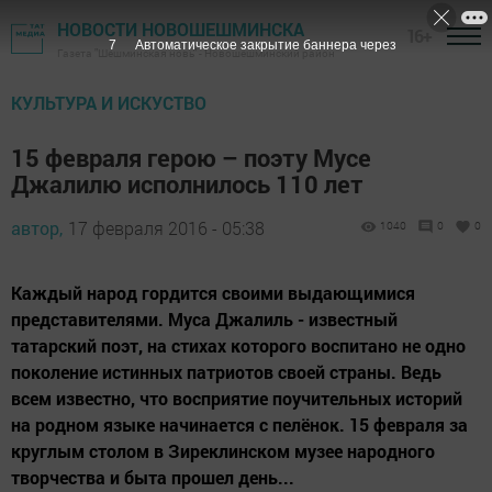
НОВОСТИ НОВОШЕШМИНСКА
16+
6
Автоматическое закрытие баннера через
Газета "Шешминская новь" - Новошешминский район
КУЛЬТУРА И ИСКУСТВО
15 февраля герою – поэту Мусе
Джалилю исполнилось 110 лет
автор,
17 февраля 2016 - 05:38
1040
0
0
Каждый народ гордится своими выдающимися
представителями. Муса Джалиль - известный
татарский поэт, на стихах которого воспитано не одно
поколение истинных патриотов своей страны. Ведь
всем известно, что восприятие поучительных историй
на родном языке начинается с пелёнок. 15 февраля за
круглым столом в Зиреклинском музее народного
творчества и быта прошел день...