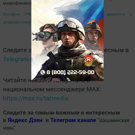
микрофинансовых учреждений.
Минфин РФ: уровень российских зарплат вернется к
докризисному к 2025 году
Следите за самым важным и интересным в
Telegram-канале
Татмедиа
Читайте новости Татарстана в
национальном мессенджере MАХ:
https://max.ru/tatmedia
Следите за самым важным и интересным
в
Яндекс Дзен
и
Телеграм канале
"
Шешминская
новь
"