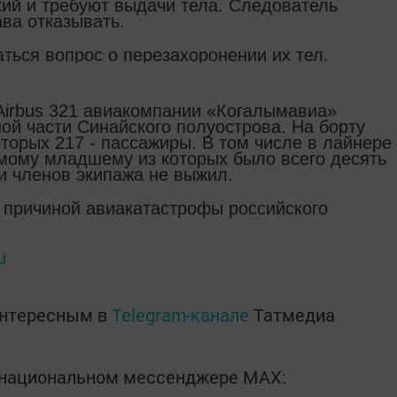
зкий и требуют выдачи тела. Следователь
ава отказывать.
ться вопрос о перезахоронении их тел.
irbus 321 авиакомпании «Когалымавиа»
ой части Синайского полуострова. На борту
оторых 217 - пассажиры. В том числе в лайнере
амому младшему из которых было всего десять
и членов экипажа не выжил.
о причиной авиакатастрофы российского
u
интересным в
Telegram-канале
Татмедиа
в национальном мессенджере MАХ: