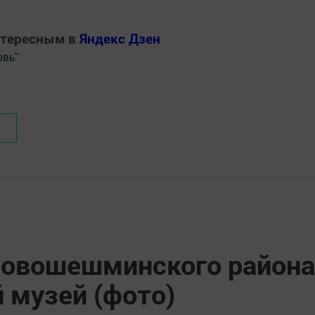
нтересным в
Яндекс Дзен
овь
"
.Новости
 Новошешминского района
 музей (фото)