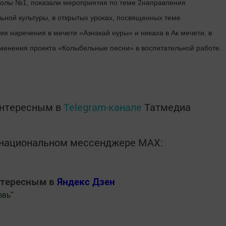
колы №1, показали мероприятия по теме 2направления
ьной культуры, в открытых уроках, посвященных теме
я наречения в мечети «Азнакай нуры» и никаха в Ак мечети, в
именения проекта «Колыбельные песни» в воспитательной работе.
интересным в
Telegram-канале
Татмедиа
в национальном мессенджере MАХ:
нтересным в
Яндекс Дзен
овь
"
.Новости