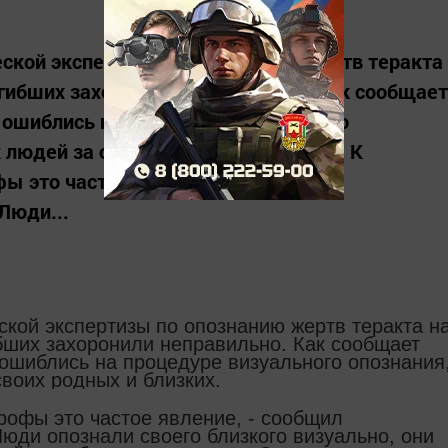
еской экспертизы по опознанию жертв теракта
погибших захоронили неправильно. Как сообщает
х ошиблись на процедуре визуального
 людей за своих родных и близких. - К
ы это частое явление, - сообщил
 Люди...
ской экспертизы по опознанию жертв теракта н
ибших захоронили неправильно. Как сообщает
 ошиблись на процедуре визуального опознания
воих родных и близких.
рофы это частое явление, - сообщил
 Люди опознали своего близкого визуально, они