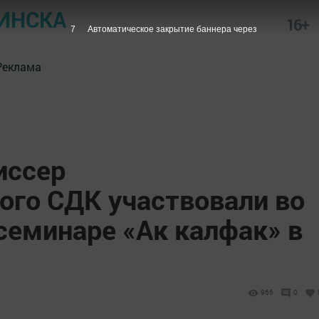
ИНСКА
16+
6
Автоматическое закрытие баннера через
Реклама
иссер
ого СДК участвовали во
семинаре «Ак калфак» в
966
0