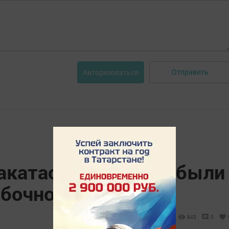
Отправить
Авторизоваться
акатастрофы А321 были
ибочно
845
0