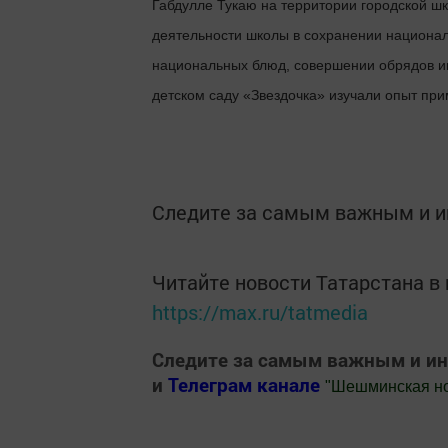
Габдулле Тукаю на территории городской ш
деятельности школы в сохранении национал
национальных блюд, совершении обрядов им
детском саду «Звездочка» изучали опыт пр
Следите за самым важным и 
Читайте новости Татарстана 
https://max.ru/tatmedia
Следите за самым важным и и
и
Телеграм канале
"
Шешминская н
Добавить Шешминскую новь в Яндекс