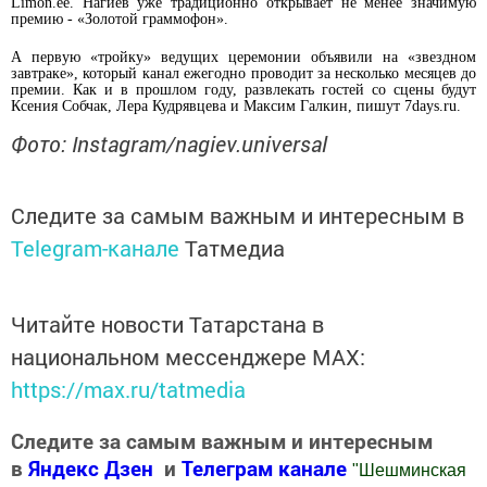
Limon.ее
. Нагиев уже традиционно открывает не менее значимую
премию - «Золотой граммофон».
А первую «тройку» ведущих церемонии объявили на «звездном
завтраке», который канал ежегодно проводит за несколько месяцев до
премии. Как и в прошлом году, развлекать гостей со сцены будут
Ксения Собчак, Лера Кудрявцева и Максим Галкин, пишут
7days.ru
.
Фото: Instagram/nagiev.universal
Следите за самым важным и интересным в
Telegram-канале
Татмедиа
Читайте новости Татарстана в
национальном мессенджере MАХ:
https://max.ru/tatmedia
Следите за самым важным и интересным
в
Яндекс Дзен
и
Телеграм канале
"
Шешминская