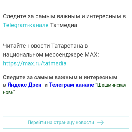
Следите за самым важным и интересным в
Telegram-канале
Татмедиа
Читайте новости Татарстана в
национальном мессенджере MАХ:
https://max.ru/tatmedia
Следите за самым важным и интересным
в
Яндекс Дзен
и
Телеграм канале
"
Шешминская
новь
"
Добавить Шешминскую новь в Яндекс.Новости
Перейти на страницу новости