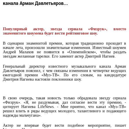
канала Арман Давлетьяров...
Популярный актер, звезда сериала «Физрук», вместо
знаменитого шоумена будет вести рейтинговое шоу.
В сценарии знаменитой премии, которая традиционно проходит в
начале лета, произошли значительные изменения. Известный шоумен
Андрей Малахов не появится в «Олимпийском», чтобы раздать
звездам желанные тарелки. Его заменит актер Дмитрий Нагиев.
Генеральный директор известного музыкального канала Арман
Давлетьяров пояснил, с чем связаны изменения в четвертке ведущих
ежегодной премии «Муз-ТВ». По его словам, на кандидатуре
Дмитрия Нагиева настояли поклонники шоу.
В свою очередь, такая новость только обрадовала звезду сериала
«Физрук». «Я, не раздумывая, дал согласие вести эту премию, -
цитирует Нагиева
LifeNews
. - Мне приятно, что канал «Муз-ТВ»
решил влить в ряды ведущих молодого, талантливого и подающего
надежды мальчугана».
Актер не впервые будет вести подобное мероприятие, пишет