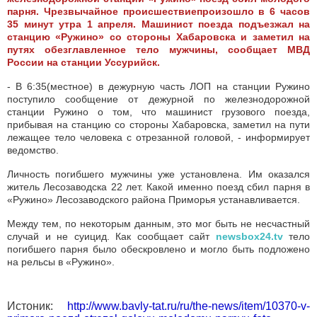
парня. Ч
резвычайное происшествие
произошло в 6 часов
35 минут утра 1 апреля. Машинист поезда подъезжал на
станцию «Ружино» со стороны Хабаровска и заметил на
путях обезглавленное тело мужчины, сообщает
МВД
России на станции Уссурийск
.
- В 6:35(местное) в дежурную часть ЛОП на станции Ружино
поступило сообщение от дежурной по железнодорожной
станции Ружино о том, что машинист грузового поезда,
прибывая на станцию со стороны Хабаровска, заметил на пути
лежащее тело человека с отрезанной головой, - информирует
ведомство.
Личность погибшего мужчины уже установлена. Им оказался
житель Лесозаводска 22 лет. Какой именно поезд сбил парня в
«Ружино» Лесозаводского района Приморья устанавливается.
Между тем, по некоторым данным, это мог быть не несчастный
случай и не суицид. Как сообщает сайт
newsbox24.tv
тело
погибшего парня было обескровлено и могло быть подложено
на рельсы в «Ружино».
Истоник:
http://www.bavly-tat.ru/ru/the-news/item/10370-v-