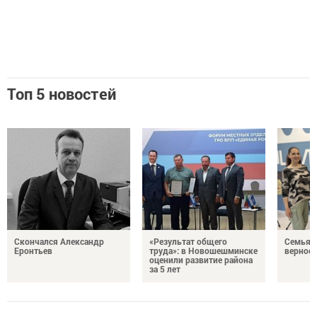
Топ 5 новостей
Скончался Александр
«Результат общего
Семья Г
Еронтьев
труда»: в Новошешминске
верност
оценили развитие района
за 5 лет