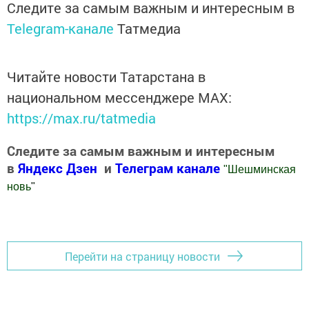
Следите за самым важным и интересным в
Telegram-канале
Татмедиа
Читайте новости Татарстана в
национальном мессенджере MАХ:
https://max.ru/tatmedia
Следите за самым важным и интересным
в
Яндекс Дзен
и
Телеграм канале
"
Шешминская
новь
"
Добавить Шешминскую новь в Яндекс.Новости
Перейти на страницу новости