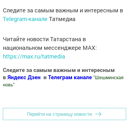
Следите за самым важным и интересным в
Telegram-канале
Татмедиа
Читайте новости Татарстана в
национальном мессенджере MАХ:
https://max.ru/tatmedia
Следите за самым важным и интересным
в
Яндекс Дзен
и
Телеграм канале
"
Шешминская
новь
"
Добавить Шешминскую новь в Яндекс.Новости
Перейти на страницу новости