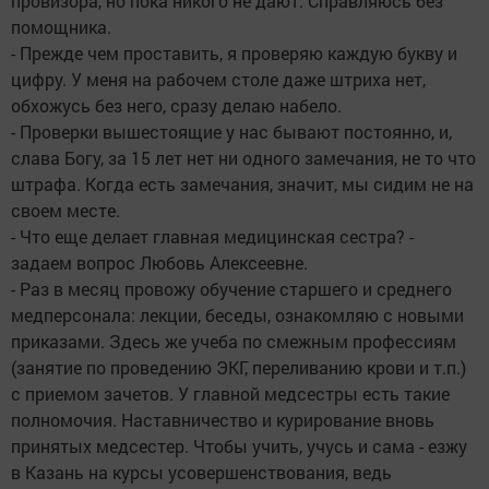
провизора, но пока никого не дают. Справляюсь без
помощника.
- Прежде чем проставить, я проверяю каждую букву и
цифру. У меня на рабочем столе даже штриха нет,
обхожусь без него, сразу делаю набело.
- Проверки вышестоящие у нас бывают постоянно, и,
слава Богу, за 15 лет нет ни одного замечания, не то что
штрафа. Когда есть замечания, значит, мы сидим не на
своем месте.
- Что еще делает главная медицинская сестра? -
задаем вопрос Любовь Алексеевне.
- Раз в месяц провожу обучение старшего и среднего
медперсонала: лекции, беседы, ознакомляю с новыми
приказами. Здесь же учеба по смежным профессиям
(занятие по проведению ЭКГ, переливанию крови и т.п.)
с приемом зачетов. У главной медсестры есть такие
полномочия. Наставничество и курирование вновь
принятых медсестер. Чтобы учить, учусь и сама - езжу
в Казань на курсы усовершенствования, ведь