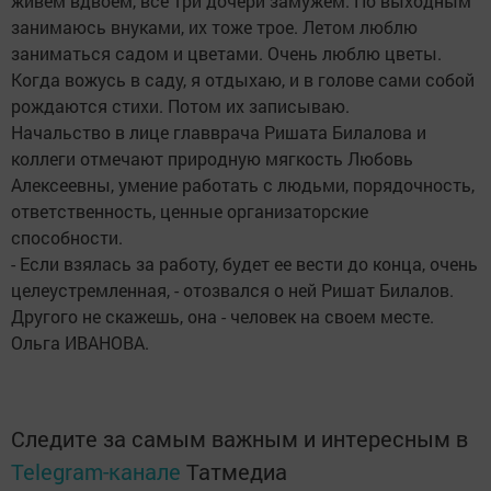
живем вдвоем, все три дочери замужем. По выходным
занимаюсь внуками, их тоже трое. Летом люблю
заниматься садом и цветами. Очень люблю цветы.
Когда вожусь в саду, я отдыхаю, и в голове сами собой
рождаются стихи. Потом их записываю.
Начальство в лице главврача Ришата Билалова и
коллеги отмечают природную мягкость Любовь
Алексеевны, умение работать с людьми, порядочность,
ответственность, ценные организаторские
способности.
- Если взялась за работу, будет ее вести до конца, очень
целеустремленная, - отозвался о ней Ришат Билалов.
Другого не скажешь, она - человек на своем месте.
Ольга ИВАНОВА.
Следите за самым важным и интересным в
Telegram-канале
Татмедиа