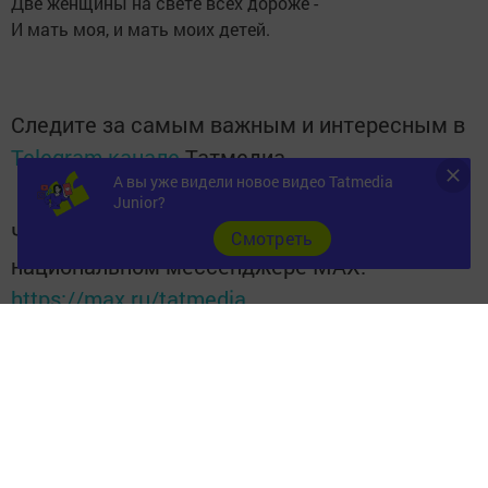
Две женщины на свете всех дороже -
И мать моя, и мать моих детей.
Следите за самым важным и интересным в
Telegram-канале
Татмедиа
А вы уже видели новое видео Tatmedia
Junior?
Читайте новости Татарстана в
Cмотреть
национальном мессенджере MАХ:
https://max.ru/tatmedia
Следите за самым важным и интересным
в
Яндекс Дзен
и
Телеграм канале
"
Шешминская
новь
"
Добавить Шешминскую новь в Яндекс.Новости