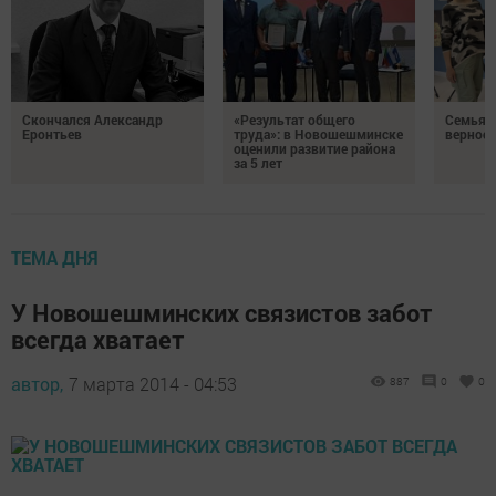
Скончался Александр
«Результат общего
Семья Г
Еронтьев
труда»: в Новошешминске
верност
оценили развитие района
за 5 лет
ТЕМА ДНЯ
У Новошешминских связистов забот
всегда хватает
автор,
7 марта 2014 - 04:53
887
0
0