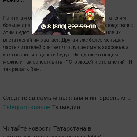
По итогам опроса получилось что многих читателям
больше для полного счастья нужно денег, вследствие с
этим будет и здоровье и любовь, а друзей и новых
впетатлений им хватает. Другая уже более меньшая
часть читателей считает что лучше иметь здоровье, а
как говориться деньги будут. Ну а далее в общем
можно и так сопоставить - " Сто людей и сто мнений". И
так решать Вам.
Следите за самым важным и интересным в
Telegram-канале
Татмедиа
Читайте новости Татарстана в