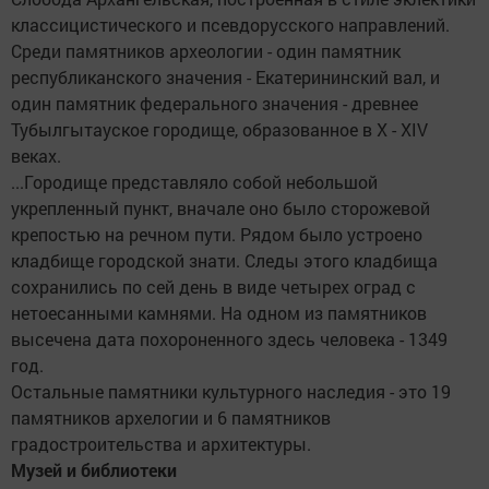
классицистического и псевдорусского направлений.
Среди памятников археологии - один памятник
республиканского значения - Екатерининский вал, и
один памятник федерального значения - древнее
Тубылгытауское городище, образованное в X - XIV
веках.
...Городище представляло собой небольшой
укрепленный пункт, вначале оно было сторожевой
крепостью на речном пути. Рядом было устроено
кладбище городской знати. Следы этого кладбища
сохранились по сей день в виде четырех оград с
нетоесанными камнями. На одном из памятников
высечена дата похороненного здесь человека - 1349
год.
Остальные памятники культурного наследия - это 19
памятников архелогии и 6 памятников
градостроительства и архитектуры.
Музей и библиотеки