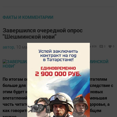
ФАКТЫ И КОММЕНТАРИИ
Завершился очередной опрос
"Шешминской нови"
автор,
10 марта 2014 - 17:09
806
0
0
По итогам опроса получилось что многих читателям
больше для полного счастья нужно денег, вследствие с
этим будет и здоровье и любовь, а друзей и новых
впетатлений им хватает. Другая уже более меньшая
часть читателей считает что лучше иметь здоровье, а
как говориться деньги будут. Ну а далее в общем
можно...