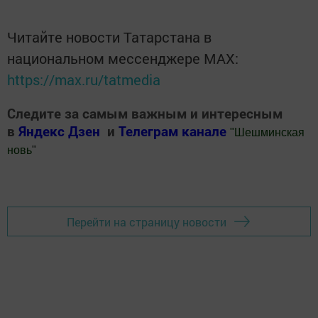
Читайте новости Татарстана в
национальном мессенджере MАХ:
https://max.ru/tatmedia
Следите за самым важным и интересным
в
Яндекс Дзен
и
Телеграм канале
"
Шешминская
новь
"
Добавить Шешминскую новь в Яндекс.Новости
Перейти на страницу новости