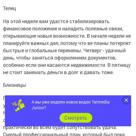
Телец
На этой неделе вам удастся стабилизировать
финансовое положение и наладить полезные связи,
открывающие новые возможности. В начале недели не
планируйте важных дел, потому что ве планы потерпят
быстрые и глобальные перемены. Четверг - удачный
день, чтобы заняться оформлением документов,
особенно если они касаются недвижимости. В пятницу
не стоит занимать деньги в долг и давать тоже.
Близнецы
Первая половина недели предоставит вам наилучшие
А вы уже видели новое видео Tatmedia
условия для развития своих идей и реализации планов.
Junior?
Не бойтесь пустить в ход все ваше обаяние, ведь
Cмотреть
симпатичному оппоненту труднее возражать. Вам
практически во всем будет сопутствовать удача.
Смелый профессиональный план, который был пока