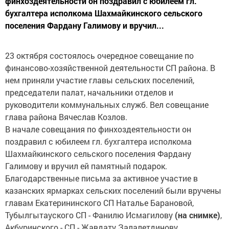
финхоздеятельности он поздравил с юбилеем гл.
бухгалтера исполкома Шахмайкинского сельского
поселения Фардану Галимову и вручил...
23 октября состоялось очередное совещание по
финансово-хозяйственной деятельности СП района. В
нем приняли участие главы сельских поселений,
председатели палат, начальники отделов и
руководители коммунальных служб. Вел совещание
глава района Вячеслав Козлов.
В начале совещания по финхоздеятельности он
поздравил с юбилеем гл. бухгалтера исполкома
Шахмайкинского сельского поселения Фардану
Галимову и вручил ей памятный подарок.
Благодарственные письма за активное участие в
казанских ярмарках сельских поселений были вручены
главам Екатерининского СП Наталье Барановой,
Тубылгытауского СП - Фанилю Исмагилову
(на снимке)
,
Акбуринского - СП - Жавдату Залалетдинову,