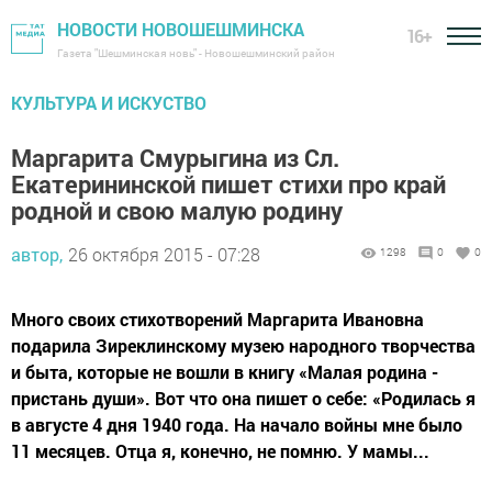
НОВОСТИ НОВОШЕШМИНСКА
16+
Газета "Шешминская новь" - Новошешминский район
КУЛЬТУРА И ИСКУСТВО
Маргарита Смурыгина из Сл.
Екатерининской пишет стихи про край
родной и свою малую родину
автор,
26 октября 2015 - 07:28
1298
0
0
Много своих стихотворений Маргарита Ивановна
подарила Зиреклинскому музею народного творчества
и быта, которые не вошли в книгу «Малая родина -
пристань души». Вот что она пишет о себе: «Родилась я
в августе 4 дня 1940 года. На начало войны мне было
11 месяцев. Отца я, конечно, не помню. У мамы...