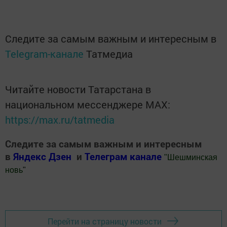
Следите за самым важным и интересным в
Telegram-канале
Татмедиа
Читайте новости Татарстана в
национальном мессенджере MАХ:
https://max.ru/tatmedia
Следите за самым важным и интересным
в
Яндекс Дзен
и
Телеграм канале
"
Шешминская
новь
"
Добавить Шешминскую новь в Яндекс.Новости
Перейти на страницу новости