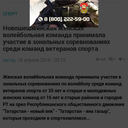
СПОРТ
Новошешминская женская
волейбольная команда принимала
участие в зональных соревнованиях
среди команд ветеранов спорта
автор,
16 апреля 2016 - 05:15
948
0
0
Женская волейбольная команда принимала участие в
зональных соревнованиях по волейболу среди команд
ветеранов спорта от 35 лет и старше и молодежных
женских команд от 16 лет и старше районов и городов
РТ на приз Республиканского общественного движения
"Татарстан - новый век" - "Татарстан - яна гасыр",
которые проходили в спорткомплексе...