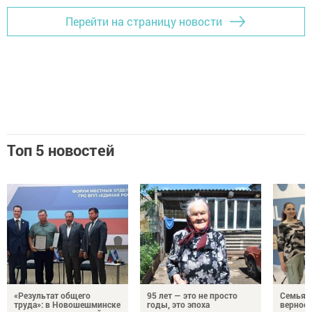
Перейти на страницу новости
Топ 5 новостей
«Результат общего
95 лет — это не просто
Семья Г
труда»: в Новошешминске
годы, это эпоха
верност