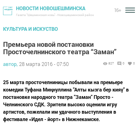
НОВОСТИ НОВОШЕШМИНСКА
16+
Газета "Шешминская новь" - Новошешминский район
КУЛЬТУРА И ИСКУСТВО
Премьера новой постановки
Просточелнинского театра “Заман”
автор,
28 марта 2016 - 07:50
827
0
0
25 марта просточелниницы побывали на премьере
комедии Туфана Миңнуллина "Алты кызга бер кияү" в
постановке народного театра "Заман" Просто -
Челнинского СДК. Зрители высоко оценили игру
артистов, пожелали им удачного выступления в
фестивале «Идел - йорт» в Нижнекамске.