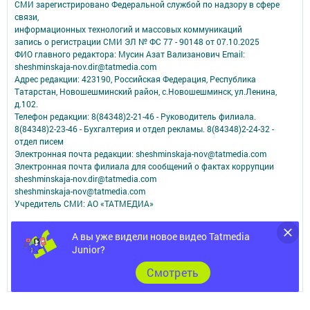
СМИ зарегистрировано Федеральной службой по надзору в сфере
связи,
информационных технологий и массовых коммуникаций
запись о регистрации СМИ ЭЛ № ФС 77 - 90148 от 07.10.2025
ФИО главного редактора: Мусин Азат Вализанович Email:
sheshminskaja-nov.dir@tatmedia.com
Адрес редакции: 423190, Российская Федерация, Республика
Татарстан, Новошешминский район, с.Новошешминск, ул.Ленина,
д.102.
Телефон редакции: 8(84348)2-21-46 - Руководитель филиала.
8(84348)2-23-46 - Бухгалтерия и отдел рекламы. 8(84348)2-24-32 -
отдел писем
Электронная почта редакции: sheshminskaja-nov@tatmedia.com
Электронная почта филиала для сообщений о фактах коррупции
sheshminskaja-nov.dir@tatmedia.com
sheshminskaja-nov@tatmedia.com
Учредитель СМИ: АО «ТАТМЕДИА»
Антикоррупционная политика
А вы уже видели новое видео Tatmedia
АО «ТАТМЕДИА» использует «cookie»
для персонализации сервисов и
Junior?
удобства пользователей сайтом.
Использование «cookie» можно отменить в настройках браузера.
Cмотреть
Политика конфиденциальности