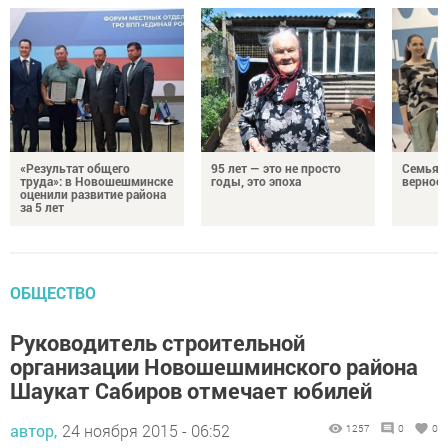
«Результат общего
95 лет — это не просто
Семья Г
труда»: в Новошешминске
годы, это эпоха
верност
оценили развитие района
за 5 лет
ОБЩЕСТВО
Руководитель строительной
организации Новошешминского района
Шаукат Сабиров отмечает юбилей
автор,
24 ноября 2015 - 06:52
1257
0
0