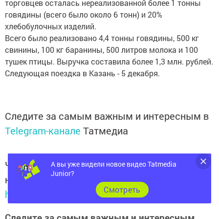
торговцев осталась нереализованной более 1 тонны
говядины (всего было около 6 тонн) и 20%
хлебобулочных изделий.
Всего было реализовано 4,4 тонны говядины, 500 кг
свинины, 100 кг баранины, 500 литров молока и 100
тушек птицы. Выручка составила более 1,3 млн. рублей.
Следующая поездка в Казань - 5 декабря.
Следите за самым важным и интересным в
Telegram-канале
Татмедиа
Читайте новости Татарстана в
А вы уже видели новое видео Tatmedia
Junior?
национальном мессенджере MАХ:
Cмотреть
https://max.ru/tatmedia
Следите за самым важным и интересным