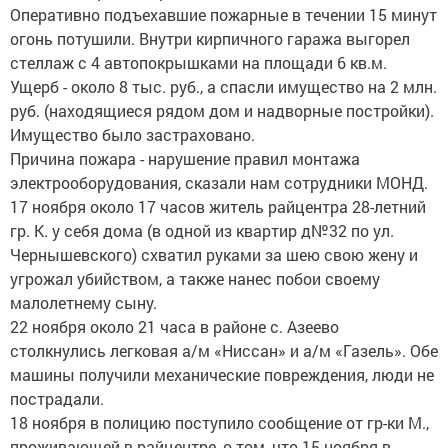
Оперативно подъехавшие пожарные в течении 15 минут
огонь потушили. Внутри кирпичного гаража выгорел
стеллаж с 4 автопокрышками на площади 6 кв.м.
Ущерб - около 8 тыс. руб., а спасли имущество на 2 млн.
руб. (находящиеся рядом дом и надворные постройки).
Имущество было застраховано.
Причина пожара - нарушение правил монтажа
электрооборудования, сказали нам сотрудники МОНД.
17 ноября около 17 часов житель райцентра 28-летний
гр. К. у себя дома (в одной из квартир д№32 по ул.
Чернышевского) схватил руками за шею свою жену и
угрожал убийством, а также нанес побои своему
малолетнему сыну.
22 ноября около 21 часа в районе с. Азеево
столкнулись легковая а/м «Ниссан» и а/м «Газель». Обе
машины получили механические повреждения, люди не
пострадали.
18 ноября в полицию поступило сообщение от гр-ки М.,
проживающей в райцентре, о том, что 15 ноября в