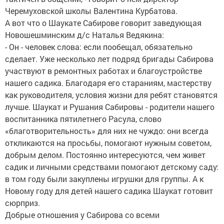
Черемуховской школы Валентина Курбатова.
А вот что о Шаукате Сабирове говорит заведующая
Новошешминским д/с Наталья Ведякина:
- Он - человек слова: если пообещал, обязательно
сделает. Уже несколько лет подряд бригады Сабирова
участвуют в ремонтных работах и благоустройстве
нашего садика. Благодаря его стараниям, мастерству
как руководителя, условия жизни для ребят становятся
лучше. Шаукат и Рушания Сабировы - родители нашего
воспитанника пятилетнего Расула, слово
«благотворительность» для них не чуждо: они всегда
откликаются на просьбы, помогают нужным советом,
добрым делом. Постоянно интересуются, чем живет
садик и личными средствами помогают детскому саду:
в том году были закуплены игрушки для группы. А к
Новому году для детей нашего садика Шаукат готовит
сюрприз.
Добрые отношения у Сабирова со всеми