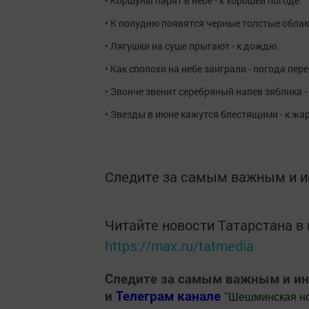
• Коршуны парят в небе - к хорошей погоде.
• К полудню появятся черные толстые облак
• Лягушки на суше прыгают - к дождю.
• Как сполохи на небе заиграли - погода пер
• Звонче звенит серебряный напев зяблика -
• Звезды в июне кажутся блестящими - к жаре
Следите за самым важным и 
Читайте новости Татарстана 
https://max.ru/tatmedia
Следите за самым важным и и
и
Телеграм канале
"
Шешминская н