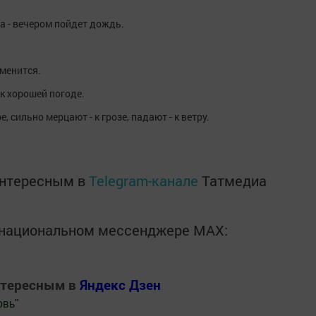
а - вечером пойдет дождь.
еменится.
 к хорошей погоде.
, сильно мерцают - к грозе, падают - к ветру.
интересным в
Telegram-канале
Татмедиа
в национальном мессенджере MАХ:
нтересным в
Яндекс Дзен
овь
"