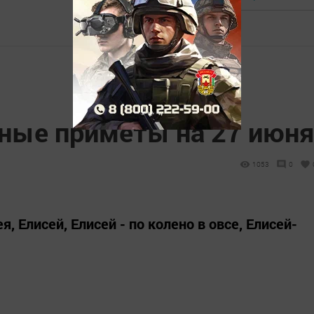
дные приметы на 27 июня
1053
0
, Елисей, Елисей - по колено в овсе, Елисей-