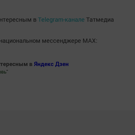
интересным в
Telegram-канале
Татмедиа
в национальном мессенджере MАХ:
нтересным в
Яндекс Дзен
овь
"
.Новости