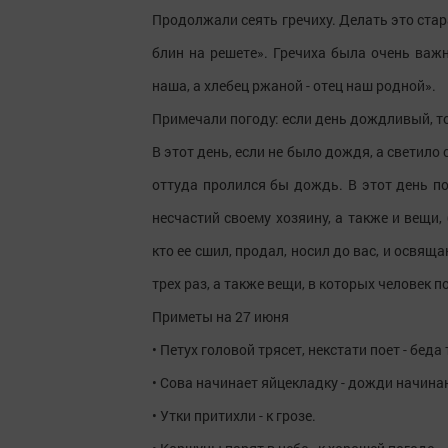
Продолжали сеять гречиху. Делать это стара
блин на решете». Гречиха была очень важн
наша, а хлебец ржаной - отец наш родной».
Примечали погоду: если день дождливый, то
В этот день, если не было дождя, а светило
оттуда пролился бы дождь. В этот день п
несчастий своему хозяину, а также и вещи,
кто ее сшил, продал, носил до вас, и освящ
трех раз, а также вещи, в которых человек 
Приметы на 27 июня
• Петух головой трясет, некстати поет - беда 
• Сова начинает яйцекладку - дожди начина
• Утки притихли - к грозе.