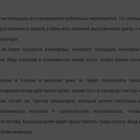
тая площадка для проведения публичных мероприятий. По слова
ространены в Европе, в Вене есть похожий выставочный центр, и 
культура.
ь не будет траурной атмосферы, наоборот, площадку планирую
м. Ведь умершие в большинстве своем хотят, чтобы живые был
бищах в Казани и высокие цены за право похоронить свои
одимую почву для такого музея. Кроме того, в городе до сих пор, 
ем, сетует он. Против крематория, который хотели построить 
лизлежащих поселков и строительство остановилось. Чтоб
в Москву. Будущий музей будет представлять такую услугу. Вход 
 всем казанцам.