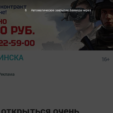
5
Автоматическое закрытие баннера через
ИНСКА
16+
Реклама
 открыться очень