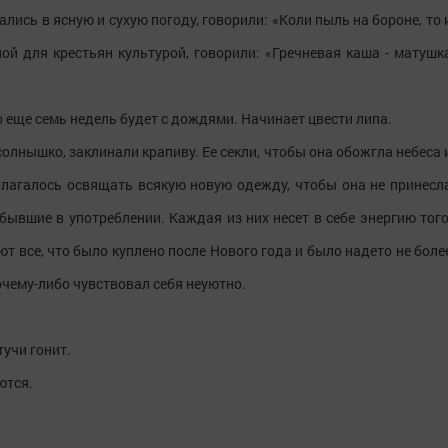
лись в ясную и сухую погоду, говорили: «Коли пыль на бороне, то 
ой для крестьян культурой, говорили: «Гречневая каша - матушк
 еще семь недель будет с дождями. Начинает цвести липа.
 солнышко, заклинали крапиву. Ее секли, чтобы она обожгла небеса 
олагалось освящать всякую новую одежду, чтобы она не принесл
 бывшие в употреблении. Каждая из них несет в себе энергию того
ают все, что было куплено после Нового года и было надето не боле
почему-либо чувствовал себя неуютно.
тучи гонит.
ются.