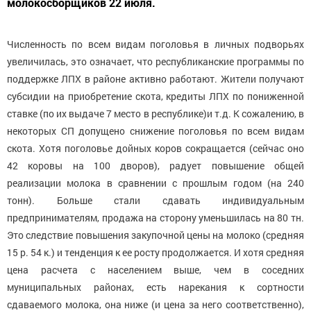
молокосборщиков 22 июля.
Численность по всем видам поголовья в личных подворьях
увеличилась, это означает, что республиканские программы по
поддержке ЛПХ в районе активно работают. Жители получают
субсидии на приобретение скота, кредиты ЛПХ по пониженной
ставке (по их выдаче 7 место в республике)и т.д. К сожалению, в
некоторых СП допущено снижение поголовья по всем видам
скота. Хотя поголовье дойных коров сокращается (сейчас оно
42 коровы на 100 дворов), радует повышение общей
реализации молока в сравнении с прошлым годом (на 240
тонн). Больше стали сдавать индивидуальным
предпринимателям, продажа на сторону уменьшилась на 80 тн.
Это следствие повышения закупочной цены на молоко (средняя
15 р. 54 к.) и тенденция к ее росту продолжается. И хотя средняя
цена расчета с населением выше, чем в соседних
муниципальных районах, есть нарекания к сортности
сдаваемого молока, она ниже (и цена за него соответственно),