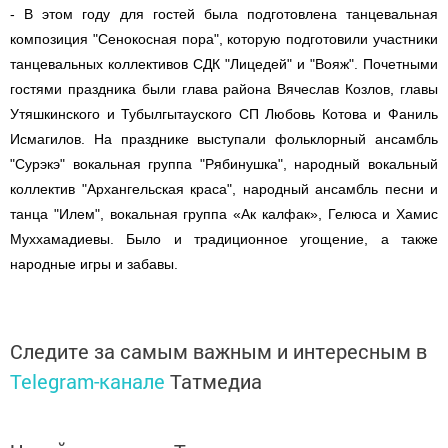
- В этом году для гостей была подготовлена танцевальная
композиция "Сенокосная пора", которую подготовили участники
танцевальных коллективов СДК "Лицедей" и "Вояж". Почетными
гостями праздника были глава района Вячеслав Козлов, главы
Утяшкинского и Тубылгытауского СП Любовь Котова и Фаниль
Исмагилов. На празднике выступали фольклорный ансамбль
"Сурэкэ" вокальная группа "Рябинушка", народный вокальный
коллектив "Архангельская краса", народный ансамбль песни и
танца "Илем", вокальная группа «Ак калфак», Гелюса и Хамис
Муххамадиевы. Было и традиционное угощение, а также
народные игры и забавы.
Следите за самым важным и интересным в
Telegram-канале
Татмедиа