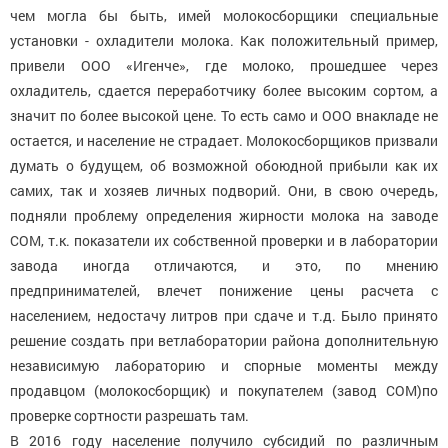
чем могла бы быть, имей молокосборщики специальные
установки - охладители молока. Как положительный пример,
привели ООО «Игенче», где молоко, прошедшее через
охладитель, сдается переработчику более высоким сортом, а
значит по более высокой цене. То есть само и ООО внакладе не
остается, и население не страдает. Молокосборщиков призвали
думать о будущем, об возможной обоюдной прибыли как их
самих, так и хозяев личных подворий. Они, в свою очередь,
подняли проблему определения жирности молока на заводе
СОМ, т.к. показатели их собственной проверки и в лаборатории
завода иногда отличаются, и это, по мнению
предпринимателей, влечет понижение цены расчета с
населением, недостачу литров при сдаче и т.д. Было принято
решение создать при ветлаборатории района дополнительную
независимую лабораторию и спорные моменты между
продавцом (молокосборщик) и покупателем (завод СОМ)по
проверке сортности разрешать там.
В 2016 году население получило субсидий по различным