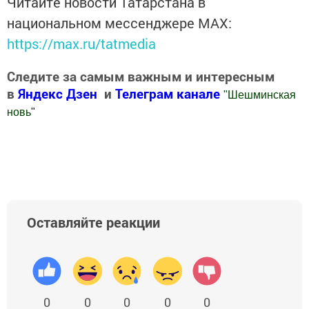
Читайте новости Татарстана в
национальном мессенджере MАХ:
https://max.ru/tatmedia
Следите за самым важным и интересным
в
Яндекс Дзен
и
Телеграм канале
"
Шешминская
новь
"
Добавить Шешминскую новь в Яндекс.Новости
Оставляйте реакции
0
0
0
0
0