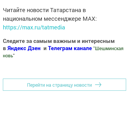
Читайте новости Татарстана в
национальном мессенджере MАХ:
https://max.ru/tatmedia
Следите за самым важным и интересным
в
Яндекс Дзен
и
Телеграм канале
"
Шешминская
новь
"
Добавить Шешминскую новь в Яндекс.Новости
Перейти на страницу новости