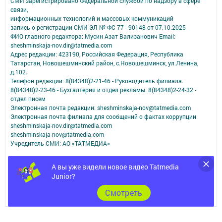
СМИ зарегистрировано Федеральной службой по надзору в сфере
связи,
информационных технологий и массовых коммуникаций
запись о регистрации СМИ ЭЛ № ФС 77 - 90148 от 07.10.2025
ФИО главного редактора: Мусин Азат Вализанович Email:
sheshminskaja-nov.dir@tatmedia.com
Адрес редакции: 423190, Российская Федерация, Республика
Татарстан, Новошешминский район, с.Новошешминск, ул.Ленина,
д.102.
Телефон редакции: 8(84348)2-21-46 - Руководитель филиала.
8(84348)2-23-46 - Бухгалтерия и отдел рекламы. 8(84348)2-24-32 -
отдел писем
Электронная почта редакции: sheshminskaja-nov@tatmedia.com
Электронная почта филиала для сообщений о фактах коррупции
sheshminskaja-nov.dir@tatmedia.com
sheshminskaja-nov@tatmedia.com
Учредитель СМИ: АО «ТАТМЕДИА»
Антикоррупционная политика
А вы уже видели новое видео Tatmedia
АО «ТАТМЕДИА» использует «cookie»
для персонализации сервисов и
Junior?
удобства пользователей сайтом.
Использование «cookie» можно отменить в настройках браузера.
Cмотреть
Политика конфиденциальности