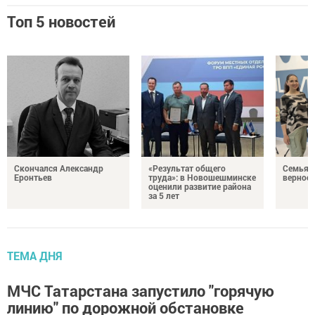
Топ 5 новостей
Скончался Александр
«Результат общего
Семья Г
Еронтьев
труда»: в Новошешминске
верност
оценили развитие района
за 5 лет
ТЕМА ДНЯ
МЧС Татарстана запустило "горячую
линию" по дорожной обстановке