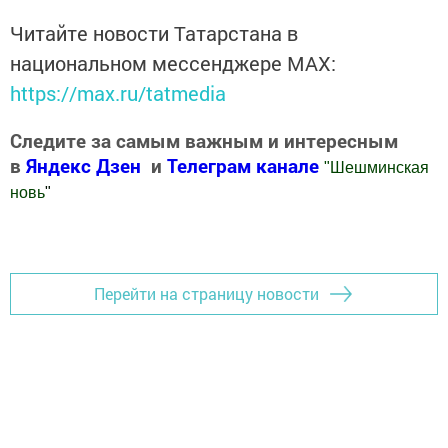
Читайте новости Татарстана в
национальном мессенджере MАХ:
https://max.ru/tatmedia
Следите за самым важным и интересным
в
Яндекс Дзен
и
Телеграм канале
"
Шешминская
новь
"
Добавить Шешминскую новь в Яндекс.Новости
Перейти на страницу новости