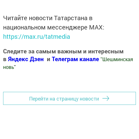
Читайте новости Татарстана в
национальном мессенджере MАХ:
https://max.ru/tatmedia
Следите за самым важным и интересным
в
Яндекс Дзен
и
Телеграм канале
"
Шешминская
новь
"
Добавить Шешминскую новь в Яндекс.Новости
Перейти на страницу новости