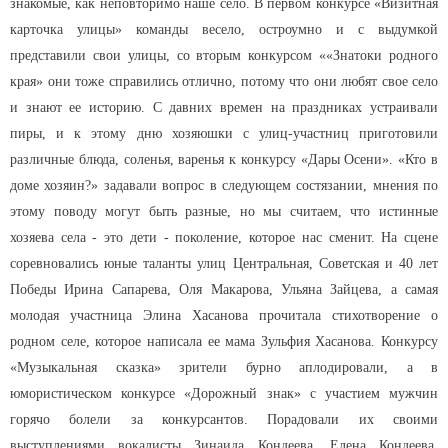
знакомые, как неповторимо наше село. В первом конкурсе «Визитная
карточка улицы» команды весело, остроумно и с выдумкой
представили свои улицы, со вторым конкурсом ««Знатоки родного
края» они тоже справились отлично, потому что они любят свое село
и знают ее историю. С давних времен на праздниках устраивали
пиры, и к этому дню хозяюшки с улиц-участниц приготовили
различные блюда, соленья, варенья к конкурсу «Дары Осени». «Кто в
доме хозяин?» задавали вопрос в следующем состязании, мнения по
этому поводу могут быть разные, но мы считаем, что истинные
хозяева села - это дети - поколение, которое нас сменит. На сцене
соревновались юные таланты улиц Центральная, Советская и 40 лет
Победы Ирина Сапарева, Оля Макарова, Ульяна Зайцева, а самая
молодая участница Элина Хасанова прочитала стихотворение о
родном селе, которое написала ее мама Зульфия Хасанова. Конкурсу
«Музыкальная сказка» зрители бурно аплодировали, а в
юмористическом конкурсе «Дорожный знак» с участием мужчин
горячо болели за конкурсантов. Порадовали их своими
выступлениями вокалисты Зинаида Кондеева, Елена Кондеева,