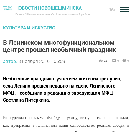
НОВОСТИ НОВОШЕШМИНСКА
16+
Газета "Шешминская новь" - Новошешминский район
КУЛЬТУРА И ИСКУСТВО
В Ленинском многофункциональном
центре прошел необычный праздник
автор,
8 ноября 2016 - 06:59
921
0
0
Необычный праздник с участием жителей трех улиц
села Ленино прошел недавно на сцене Ленинского
МФЦ, - сообщила в редакцию заведующая МФЦ
Светлана Питеркина.
Конкурсная программа «Выйду на улицу, гляну на село…» показала,
как прекрасны и талантливы наши односельчане, родные, соседи и