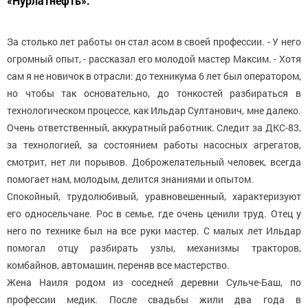
«Нурлатнефть».
За столько лет работы он стал асом в своей профессии. - У него
огромный опыт, - рассказал его молодой мастер Максим. - Хотя
сам я не новичок в отрасли: до техникума 6 лет был оператором,
но чтобы так основательно, до тонкостей разбираться в
технологическом процессе, как Ильдар Султанович, мне далеко.
Очень ответственный, аккуратный работник. Следит за ДКС-83,
за технологией, за состоянием работы насосных агрегатов,
смотрит, нет ли порывов. Доброжелательный человек, всегда
помогает нам, молодым, делится знаниями и опытом.
Спокойный, трудолюбивый, уравновешенный, характеризуют
его односельчане. Рос в семье, где очень ценили труд. Отец у
него по технике был на все руки мастер. С малых лет Ильдар
помогал отцу разбирать узлы, механизмы тракторов,
комбайнов, автомашин, переняв все мастерство.
Жена Наиля родом из соседней деревни Сульче-Баш, по
профессии медик. После свадьбы жили два года в