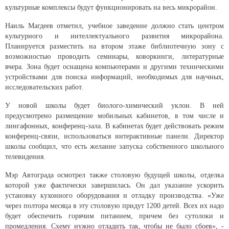
культурные комплексы будут функционировать на весь микрорайон.
Наиль Магдеев отметил, учебное заведение должно стать центром
культурного и интеллектуального развития микрорайона.
Планируется разместить на втором этаже библиотечную зону с
возможностью проводить семинары, коворкинги, литературные
вчера. Зона будет оснащена компьютерами и другими техническими
устройствами для поиска информаций, необходимых для научных,
исследовательских работ.
У новой школы будет биолого-химический уклон. В ней
предусмотрено размещение мобильных кабинетов, в том числе и
лингафонных, конференц-зала. В кабинетах будет действовать режим
конференц-связи, использоваться интерактивные панели. Директор
школы сообщил, что есть желание запуска собственного школьного
телевидения.
Мэр Автограда осмотрел также столовую будущей школы, отделка
которой уже фактически завершилась. Он дал указание ускорить
установку кухонного оборудования и отладку производства. «Уже
через полтора месяца в эту столовую придут 1200 детей. Всех их надо
будет обеспечить горячим питанием, причем без сутолоки и
промедления. Схему нужно отладить так, чтобы не было сбоев», -