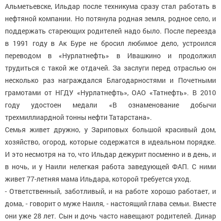
Альметьевске, Ильдар после техникума сразу стал работать в
нефтяной компании. Но потянула родная земля, родное село, и
поддержать стареющих родителей надо было. После переезда
в 1991 году в Ак Буре не бросил любимое дело, устроился
переводом в «Нурлатнефть» в Ивашкино и продолжил
трудиться с такой же отдачей. За заслуги перед отраслью он
несколько раз награждался Благодарностями и Почетными
грамотами от НГДУ «Нурлатнефть», ОАО «Татнефть». В 2010
году удостоен медали «В ознаменование добычи
трехмиллиардной тонны нефти Татарстана».
Семья живет дружно, у Зариповых большой красивый дом,
хозяйство, огород, которые содержатся в идеальном порядке.
И это несмотря на то, что Ильдар дежурит посменно и в день, и
в ночь, и у Наили нелегкая работа заведующей ФАП. С ними
живет 77-летняя мама Ильдара, которой требуется уход.
- Ответственный, заботливый, и на работе хорошо работает, и
дома, - говорит о муже Наиля, - настоящий глава семьи. Вместе
они уже 28 лет. Сын и дочь часто навещают родителей. Динар