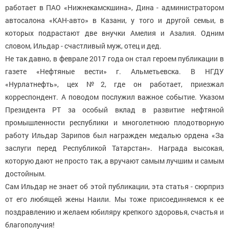
работает в ПАО «Нижнекамскшина», Дина - администратором
автосалона «КАН-авто» в Казани, у того и другой семьи, в
которых подрастают две внучки Амелия и Азалия. Одним
словом, Ильдар - счастливый муж, отец и дед.
Не так давно, в феврале 2017 года он стал героем публикации в
газете «Нефтяные вести» г. Альметьевска. В НГДУ
«Нурлатнефть», цех №2, где он работает, приезжал
корреспондент. А поводом послужил важное событие. Указом
Президента РТ за особый вклад в развитие нефтяной
промышленности республики и многолетнюю плодотворную
работу Ильдар Зарипов был награжден медалью ордена «За
заслуги перед Республикой Татарстан». Награда высокая,
которую дают не просто так, а вручают самым лучшим и самым
достойным.
Сам Ильдар не знает об этой публикации, эта статья - сюрприз
от его любящей жены Наили. Мы тоже присоединяемся к ее
поздравлению и желаем юбиляру крепкого здоровья, счастья и
благополучия!