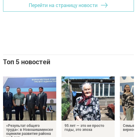
Перейти на страницу новости
Топ 5 новостей
«Результат общего
95 лет — это не просто
Семья Г
труда»: в Новошешминске
годы, это эпоха
верност
оценили развитие района