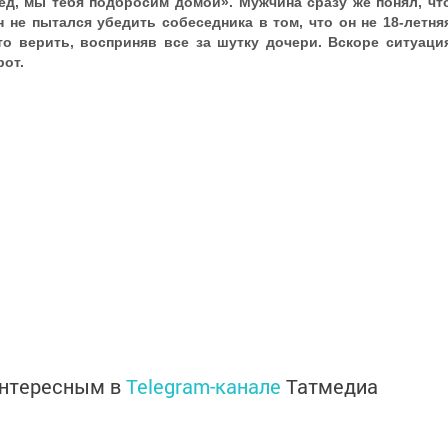
ед, мы тебя подбросим домой». Мужчина сразу же понял, чт
 не пытался убедить собеседника в том, что он не 18-летня
то верить, восприняв все за шутку дочери. Вскоре ситуаци
от.
интересным в
Telegram-канале
Татмедиа