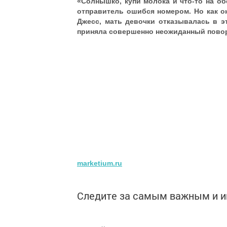
«Солнышко, купи молока и что-то на об
отправитель ошибся номером. Но как он
Джесс, мать девочки отказывалась в э
приняла совершенно неожиданный повор
marketium.ru
Следите за самым важным и 