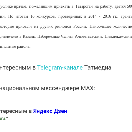
ублике врачам, пожелавшим приехать в Татарстан на работу, дается 50
й. По итогам 16 конкурсов, проведенных в 2014 - 2016 гг., грант
 которые прибыли из других регионов России. Наибольшее количеств
ривлечено в Казань, Набережные Челны, Альметьевский, Нижнекамский
ипальные районы.
интересным в
Telegram-канале
Татмедиа
в национальном мессенджере MАХ:
нтересным в
Яндекс Дзен
овь
"
.Новости