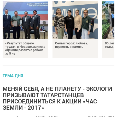
«Результат общего
Семья Героя: любовь,
95 лет 
труда»: в Новошешминске
верность и память
годы, э
оценили развитие района
за 5 лет
ТЕМА ДНЯ
МЕНЯЙ СЕБЯ, А НЕ ПЛАНЕТУ -⁠ ЭКОЛОГИ
ПРИЗЫВАЮТ ТАТАРСТАНЦЕВ
ПРИСОЕДИНИТЬСЯ К АКЦИИ «ЧАС
ЗЕМЛИ -⁠ 2017»