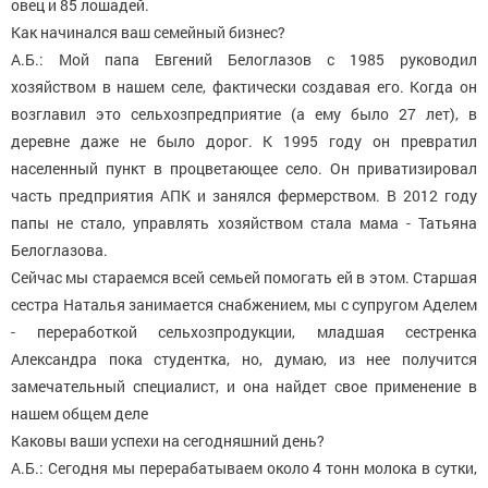
овец и 85 лошадей.
Как начинался ваш семейный бизнес?
А.Б.: Мой папа Евгений Белоглазов с 1985 руководил
хозяйством в нашем селе, фактически создавая его. Когда он
возглавил это сельхозпредприятие (а ему было 27 лет), в
деревне даже не было дорог. К 1995 году он превратил
населенный пункт в процветающее село. Он приватизировал
часть предприятия АПК и занялся фермерством. В 2012 году
папы не стало, управлять хозяйством стала мама - Татьяна
Белоглазова.
Сейчас мы стараемся всей семьей помогать ей в этом. Старшая
сестра Наталья занимается снабжением, мы с супругом Аделем
- переработкой сельхозпродукции, младшая сестренка
Александра пока студентка, но, думаю, из нее получится
замечательный специалист, и она найдет свое применение в
нашем общем деле
Каковы ваши успехи на сегодняшний день?
А.Б.: Сегодня мы перерабатываем около 4 тонн молока в сутки,