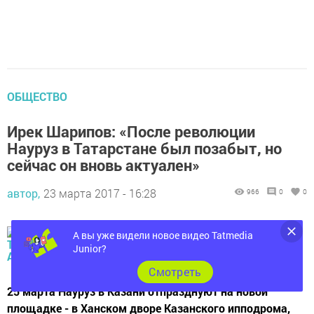
ОБЩЕСТВО
Ирек Шарипов: «После революции
Науруз в Татарстане был позабыт, но
сейчас он вновь актуален»
автор,
23 марта 2017 - 16:28
966
0
0
А вы уже видели новое видео Tatmedia
Junior?
Cмотреть
25 марта Науруз в Казани отпразднуют на новой
площадке - в Ханском дворе Казанского ипподрома,