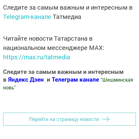
Следите за самым важным и интересным в
Telegram-канале
Татмедиа
Читайте новости Татарстана в
национальном мессенджере MАХ:
https://max.ru/tatmedia
Следите за самым важным и интересным
в
Яндекс Дзен
и
Телеграм канале
"
Шешминская
новь
"
Добавить Шешминскую новь в Яндекс.Новости
Перейти на страницу новости