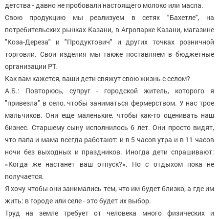
детства - давно не пробовали настоящего молоко или масла.
Свою продукцию мы реализуем в сетях "Бахетле", на
потребительских рынках Казани, в Агропарке Казани, магазине
"Коза-Дереза" и "Продуктович" и других точках розничной
торговли. Свои изделия мы также поставляем в бюджетные
организации РТ.
Как вам кажется, ваши дети свяжут свою жизнь с селом?
А.Б.: Повторюсь, супруг - городской житель, которого я
"привезла" в село, чтобы заниматься фермерством. У нас трое
мальчиков. Они еще маленькие, чтобы как-то оценивать наш
бизнес. Старшему сыну исполнилось 6 лет. Они просто видят,
что папа и мама всегда работают: и в 5 часов утра и в 11 часов
ночи без выходных и праздников. Иногда дети спрашивают:
«Когда же настанет ваш отпуск?». Но с отдыхом пока не
получается.
Я хочу чтобы они занимались тем, что им будет близко, а где им
жить: в городе или селе - это будет их выбор.
Труд на земле требует от человека много физических и