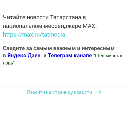
Читайте новости Татарстана в
национальном мессенджере MАХ:
https://max.ru/tatmedia
Следите за самым важным и интересным
в
Яндекс Дзен
и
Телеграм канале
"
Шешминская
новь
"
Добавить Шешминскую новь в Яндекс.Новости
Перейти на страницу новости