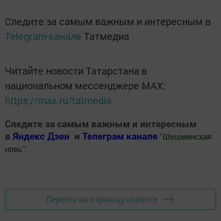
Следите за самым важным и интересным в
Telegram-канале
Татмедиа
Читайте новости Татарстана в
национальном мессенджере MАХ:
https://max.ru/tatmedia
Следите за самым важным и интересным
в
Яндекс Дзен
и
Телеграм канале
"
Шешминская
новь
"
Добавить Шешминскую новь в Яндекс.Новости
Перейти на страницу новости