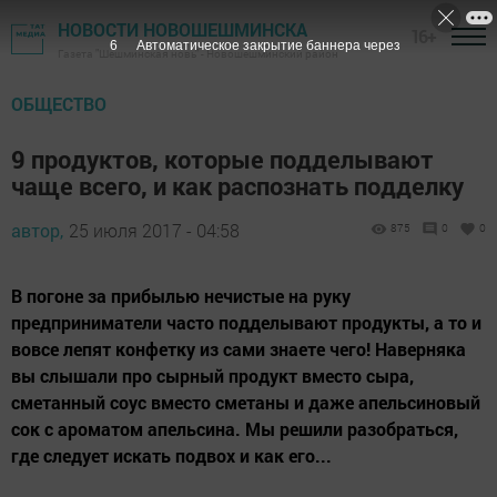
НОВОСТИ НОВОШЕШМИНСКА
16+
5
Автоматическое закрытие баннера через
Газета "Шешминская новь" - Новошешминский район
ОБЩЕСТВО
9 продуктов, которые подделывают
чаще всего, и как распознать подделку
автор,
25 июля 2017 - 04:58
875
0
0
В погоне за прибылью нечистые на руку
предприниматели часто подделывают продукты, а то и
вовсе лепят конфетку из сами знаете чего! Наверняка
вы слышали про сырный продукт вместо сыра,
сметанный соус вместо сметаны и даже апельсиновый
сок с ароматом апельсина. Мы решили разобраться,
где следует искать подвох и как его...