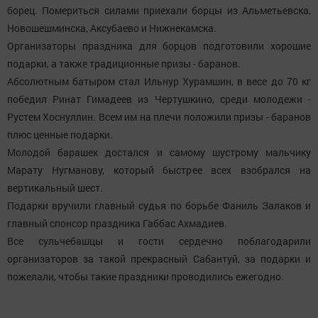
борец. Помериться силами приехали борцы из Альметьевска,
Новошешминска, Аксубаево и Нижнекамска.
Организаторы праздника для борцов подготовили хорошие
подарки, а также традиционные призы - баранов.
Абсолютным батыром стал Ильнур Хурамшин, в весе до 70 кг
победил Ринат Гимадеев из Чертушкино, среди молодежи -
Рустем Хоснуллин. Всем им на плечи положили призы - баранов
плюс ценные подарки.
Молодой барашек достался и самому шустрому мальчику
Марату Нугманову, который быстрее всех взобрался на
вертикальный шест.
Подарки вручили главный судья по борьбе Фаниль Залаков и
главный спонсор праздника Габбас Ахмадиев.
Все сульчебашцы и гости сердечно поблагодарили
организаторов за такой прекрасный Сабантуй, за подарки и
пожелали, чтобы такие праздники проводились ежегодно.