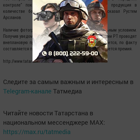
контроле" пока не возбуждалось, но алкогольная продукция в
количестве более 100 литров изымалась», - рассказал Рустем
Арсланов.
Наличие фотографии в сообщении является обязательным условием.
Получив уведомление, сотрудники Госалкогольинспекции РТ проводят
внеплановую проверку. Если информация подтверждается, по факту
составляется протокол, а автору сообщения выплачивается премия.
http://www.tatar-inform.ru/news/2017/07/20/563683/
Следите за самым важным и интересным в
Telegram-канале
Татмедиа
Читайте новости Татарстана в
национальном мессенджере MАХ:
https://max.ru/tatmedia