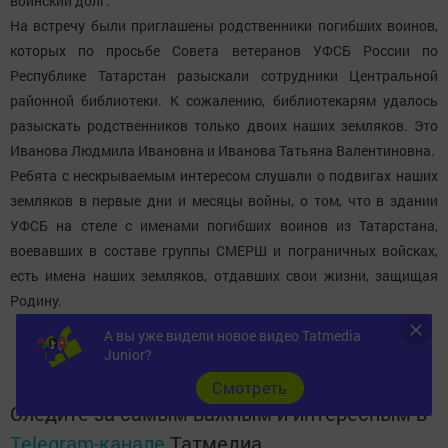
воинский долг.
На встречу были приглашены родственники погибших воинов,
которых по просьбе Совета ветеранов УФСБ России по
Республике Татарстан разыскали сотрудники Центральной
районной библиотеки. К сожалению, библиотекарям удалось
разыскать родственников только двоих наших земляков. Это
Иванова Людмила Ивановна и Иванова Татьяна Валентиновна.
Ребята с нескрываемым интересом слушали о подвигах наших
земляков в первые дни и месяцы войны, о том, что в здании
УФСБ на стеле с именами погибших воинов из Татарстана,
воевавших в составе группы СМЕРШ и пограничных войсках,
есть имена наших земляков, отдавших свои жизни, защищая
Родину.
А вы уже видели новое видео Tatmedia
Junior?
Cмотреть
Следите за самым важным и интересным в
Telegram-канале
Татмедиа