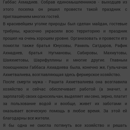
Габбас Ахмадиев. Собрав единомышленников - выходцев из
этого поселка он решил провести такой праздник с
приглашением многих гостей.
В красивейшем уголке природы был сделан майдан, гостевые
трибуны, красочно украсили всю территорию и праздник
прошел на очень хорошем уровне. Организовать и провести его
помогли также братья Юнусовы, Рамиль Сатдаров, Рафик
Ахмадиев, братья Нугмановы, Сабировы, Махмутовы,
Шаяхметовы, Шарифуллины и многие другие. Главным
помощником Габбаса Ахмадиева была, конечно же, Гульчачак
Ахметвалиева, возглавляющая здесь фермерское хозяйство.
После смерти мужа - Рашита Ахметвалиева она возглавила
хозяйство и сейчас обеспечивает работой (а значит, и
зарплатой) своих односельчан, выделяет им сено, зерно, платит
за пользование водой и вообще, живет их заботами и
оказывает всяческую помощь в любое время. За этой ей
благодарны все жители.
Я бы одна не смогла потянуть все хозяйство и решать