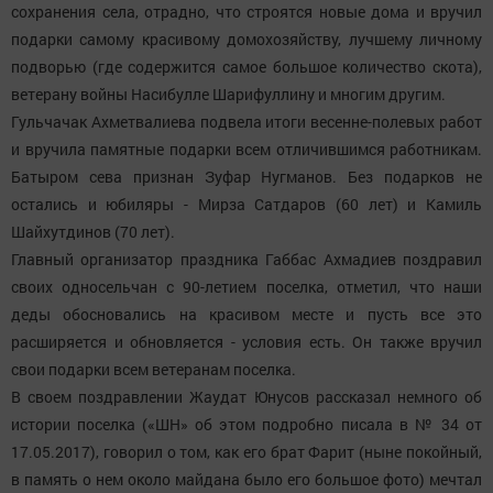
сохранения села, отрадно, что строятся новые дома и вручил
подарки самому красивому домохозяйству, лучшему личному
подворью (где содержится самое большое количество скота),
ветерану войны Насибулле Шарифуллину и многим другим.
Гульчачак Ахметвалиева подвела итоги весенне-полевых работ
и вручила памятные подарки всем отличившимся работникам.
Батыром сева признан Зуфар Нугманов. Без подарков не
остались и юбиляры - Мирза Сатдаров (60 лет) и Камиль
Шайхутдинов (70 лет).
Главный организатор праздника Габбас Ахмадиев поздравил
своих односельчан с 90-летием поселка, отметил, что наши
деды обосновались на красивом месте и пусть все это
расширяется и обновляется - условия есть. Он также вручил
свои подарки всем ветеранам поселка.
В своем поздравлении Жаудат Юнусов рассказал немного об
истории поселка («ШН» об этом подробно писала в № 34 от
17.05.2017), говорил о том, как его брат Фарит (ныне покойный,
в память о нем около майдана было его большое фото) мечтал