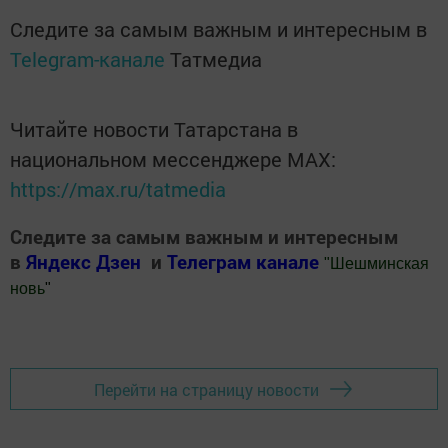
Следите за самым важным и интересным в
Telegram-канале
Татмедиа
Читайте новости Татарстана в
национальном мессенджере MАХ:
https://max.ru/tatmedia
Следите за самым важным и интересным
в
Яндекс Дзен
и
Телеграм канале
"
Шешминская
новь
"
Добавить Шешминскую новь в Яндекс.Новости
Перейти на страницу новости