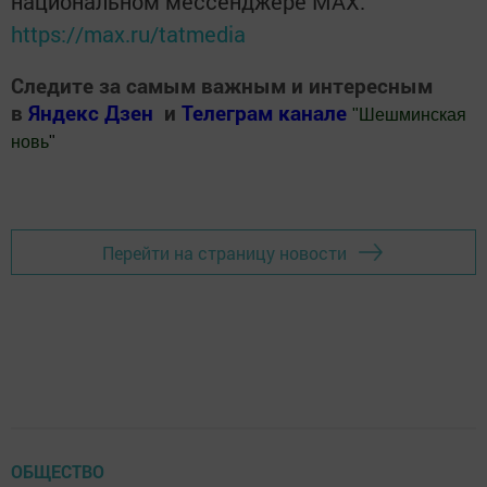
национальном мессенджере MАХ:
https://max.ru/tatmedia
Следите за самым важным и интересным
в
Яндекс Дзен
и
Телеграм канале
"
Шешминская
новь
"
Добавить Шешминскую новь в Яндекс.Новости
Перейти на страницу новости
ОБЩЕСТВО