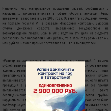
Напомним, что материальное поощрение людей, сообщивших о
нарушениях законодательства в сфере оборота алкоголя, было
введено в Татарстане в мае 2016 года. Оставлять сообщения можно
на портале госуслуг РТ в разделе «Народный контроль». Выросла
сумма денежных средств, выделенных государством на
вознаграждение людей. Если в 2016 году на эти цели из бюджета
республики был направлен 1 млн рублей, то в этом году речь идет о 2
млн рублей. Размер премий составляет от 1 до 3 тысяч рублей.
«Размер выплат зависит от вида раскрытых нарушений. 1 тысяча
рублей выплачивается за подтвердившуюся заявку при составлении
административного протокола в отношении физического лица,
предпринимателя или за любое нарушение. 2 тысячи рублей
выплачивается за заявку о подтвердившемся нарушении, если изъята
продукция в размере от 10 до 100 литров. Такая же премия
выплачивается за подтвердившееся заявление о факте
безлицензионной продажи, поскольку это считается грубым
нарушением. 3 тысячи рублей выплачиваются в том случае, если было
возбуждено уголовное дело по факту нарушения или если изъято более
100 литров алкоголя. Уголовных дел по сообщениям в "Народном