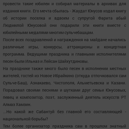
провести такие юбилеи и собирал материалы в архивах для
издания книги. Его мечта сбылась - Жаудат Юнусов издал книгу
об истории поселка и вдвоем с супругой Фарита абый
Людмилой Юнусовой они подарили эти книги вместе с
юбилейными медалями многим сульчебашцам.
После всех поздравлений и награждения на майдане начались
различные игры, конкурсы, аттракционы и концертная
программа. Ведущими праздника и главными исполнителями
песен были Ильназ и Лейсан Шайхутдиновы.
На празднике также много было песен в исполнении местных
жителей, гостей из Новое Ибрайкино (откуда отпочковался сам
Сульче-Баш), Азнакаево, Чистополя, Альметьевска и Казани.
Порадовал своими песнями и шутками друг семьи Юнусовых,
певец и композитор, поэт, заслуженный деятель искусств РТ
Алмаз Хамзин.
...Но какой же Сабантуй без главной его составляющей -
национальной борьбы?
Тем более организатор праздника сам в прошлом знатный