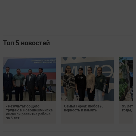
Топ 5 новостей
«Результат общего
Семья Героя: любовь,
95 лет 
труда»: в Новошешминске
верность и память
годы, э
оценили развитие района
за 5 лет