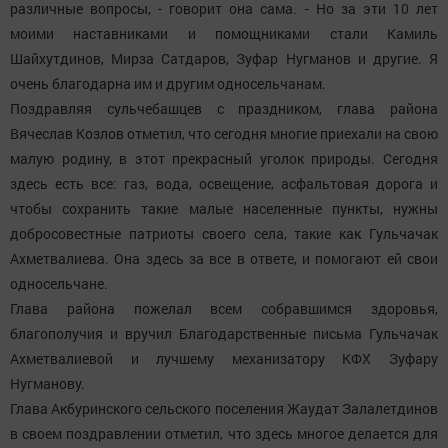
различные вопросы, - говорит она сама. - Но за эти 10 лет
моими наставниками и помощниками стали Камиль
Шайхутдинов, Мирза Сатдаров, Зуфар Нугманов и другие. Я
очень благодарна им и другим односельчанам.
Поздравляя сульчебашцев с праздником, глава района
Вячеслав Козлов отметил, что сегодня многие приехали на свою
малую родину, в этот прекрасный уголок природы. Сегодня
здесь есть все: газ, вода, освещение, асфальтовая дорога и
чтобы сохранить такие малые населенные пункты, нужны
добросовестные патриоты своего села, такие как Гульчачак
Ахметвалиева. Она здесь за все в ответе, и помогают ей свои
односельчане.
Глава района пожелал всем собравшимся здоровья,
благополучия и вручил Благодарственные письма Гульчачак
Ахметвалиевой и лучшему механизатору КФХ Зуфару
Нугманову.
Глава Акбуринского сельского поселения Жаудат Залалетдинов
в своем поздравлении отметил, что здесь многое делается для