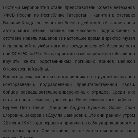
Гостями мероприятия стали представители Совета ветеранов
УФСБ России по Республике Татарстан - капитан в отставке
Василий Кондаков - участник боевых действий в Афганистане и
автор книги «Наши павшие, как часовые», подполковник в
отставке Ровель Кашапов (в настоящее время директор Музея
Федеральной службы органов государственной безопасности
при ФСБ РФ по РТ). Автор приехал на мероприятие, чтобы лично
вручить книги родственникам погибших воинов Великой
Отечественной войны.
В книге рассказывается о пограничниках, сотрудниках органов
контрразведки, подразделений правительственной связи,
бойцов разведывательно-диверсионных отрядов. Среди них
есть и наши земляки, уроженцы Новошешминского района -
Буреев Петр Ильич, Данилов Андрей Кузьмич, Зорин Иван
Егорович, Закиров Габдулла Закирович. Это они ранним утром
22 июня 1941 года первыми приняли на себя удар коварного и
жестокого врага. Они погибли, но с честью выполнили свой