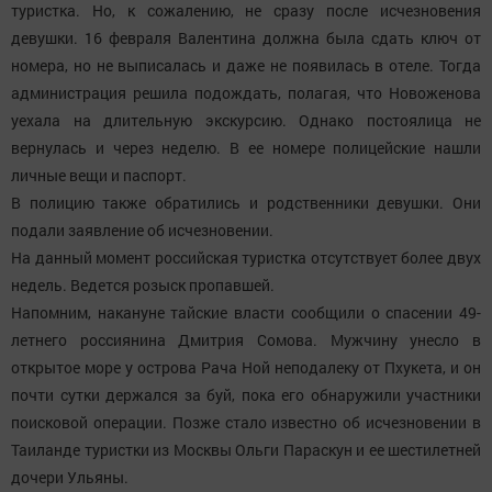
туристка. Но, к сожалению, не сразу после исчезновения
девушки. 16 февраля Валентина должна была сдать ключ от
номера, но не выписалась и даже не появилась в отеле. Тогда
администрация решила подождать, полагая, что Новоженова
уехала на длительную экскурсию. Однако постоялица не
вернулась и через неделю. В ее номере полицейские нашли
личные вещи и паспорт.
В полицию также обратились и родственники девушки. Они
подали заявление об исчезновении.
На данный момент российская туристка отсутствует более двух
недель. Ведется розыск пропавшей.
Напомним, накануне тайские власти сообщили о спасении 49-
летнего россиянина Дмитрия Сомова. Мужчину унесло в
открытое море у острова Рача Ной неподалеку от Пхукета, и он
почти сутки держался за буй, пока его обнаружили участники
поисковой операции. Позже стало известно об исчезновении в
Таиланде туристки из Москвы Ольги Параскун и ее шестилетней
дочери Ульяны.