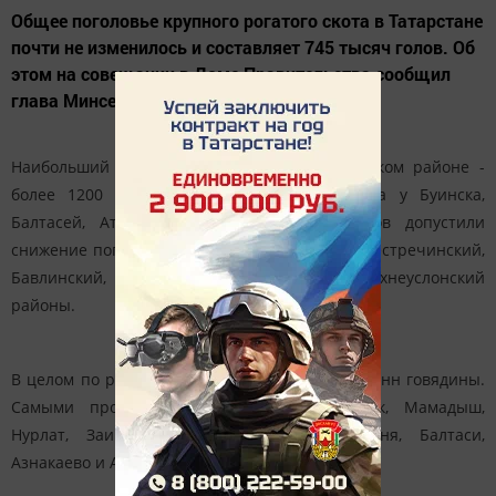
Общее поголовье крупного рогатого скота в Татарстане
почти не изменилось и составляет 745 тысяч голов. Об
этом на совещании в Доме Правительства сообщил
глава Минсельхозпрода РТ Марат Ахметов.
Наибольший прирост обеспечили в Кукморском районе -
более 1200 голов. Также хорошая динамика у
Буинска
,
Балтасей, Атни. 13 муниципальных районов допустили
снижение поголовья. Среди них Тукаевский, Пестречинский,
Бавлинский, Нижнекамский, Лаишевский, Верхнеуслонский
районы.
В целом по республике произвели 16 тысяч тонн говядины.
Самыми продуктивными стали
Альметьевск
,
Мамадыш
,
Нурлат
,
Заинск
,
Зеленодольск
, Кукмор, Атня, Балтаси,
Азнакаево
и Актаныш.