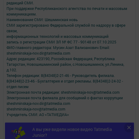
редакций СМИ.
При поддержке Республиканского агентства по печати и массовым
коммуникациям.
Наименование СМИ: Шешминская новь
СМИ зарегистрировано Федеральной службой по надзору в сфере
связи,
информационных технологий и массовых коммуникаций
запись о регистрации СМИ ЭЛ № ФС 77 - 90148 от 07.10.2025
ФИО главного редактора: Мусин Азат Вализанович Email:
sheshminskaja-nov.dir@tatmedia.com
Адрес редакции: 423190, Российская Федерация, Республика
Татарстан, Новошешминский район, с.Новошешминск, ул.Ленина,
д.102.
Телефон редакции: 8(84348)2-21-46 - Руководитель филиала.
8(84348)2-23-46 - Бухгалтерия и отдел рекламы. 8(84348)2-24-32 -
отдел писем
Электронная почта редакции: sheshminskaja-nov@tatmedia.com
Электронная почта филиала для сообщений о фактах коррупции
sheshminskaja-nov.dir@tatmedia.com
sheshminskaja-nov@tatmedia.com
Учредитель СМИ: АО «ТАТМЕДИА»
Антикоррупционная политика
А вы уже видели новое видео Tatmedia
АО «ТАТМЕДИА» использует «cookie»
для персонализации сервисов и
Junior?
удобства пользователей сайтом.