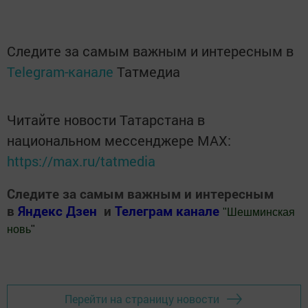
Следите за самым важным и интересным в
Telegram-канале
Татмедиа
Читайте новости Татарстана в
национальном мессенджере MАХ:
https://max.ru/tatmedia
Следите за самым важным и интересным
в
Яндекс Дзен
и
Телеграм канале
"
Шешминская
новь
"
Добавить Шешминскую новь в Яндекс.Новости
Перейти на страницу новости