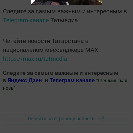
Следите за самым важным и интересным в
Telegram-канале
Татмедиа
Читайте новости Татарстана в
национальном мессенджере MАХ:
https://max.ru/tatmedia
Следите за самым важным и интересным
в
Яндекс Дзен
и
Телеграм канале
"
Шешминская
новь
"
Добавить Шешминскую новь в Яндекс.Новости
Перейти на страницу новости