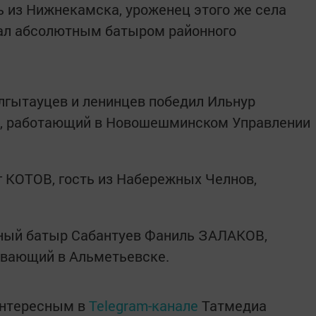
ь из Нижнекамска, уроженец этого же села
ал абсолютным батыром районного
лгытауцев и ленинцев победил Ильнур
 работающий в Новошешминском Управлении
 КОТОВ, гость из Набережных Челнов,
тный батыр Сабантуев Фаниль ЗАЛАКОВ,
ивающий в Альметьевске.
интересным в
Telegram-канале
Татмедиа