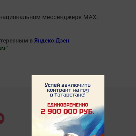
в национальном мессенджере MАХ:
нтересным в
Яндекс Дзен
овь
"
.Новости