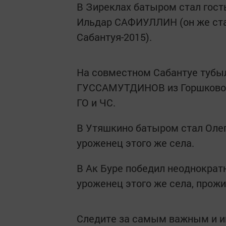
В Зиреклах батыром стал гост
Ильдар САФИУЛЛИН (он же ст
Сабантуя-2015).
На совместном Сабантуе тубы
ГУССАМУТДИНОВ из Горшково,
ГО и ЧС.
В Утяшкино батыром стал Олег
уроженец этого же села.
В Ак Буре победил неоднокра
уроженец этого же села, прож
Следите за самым важным и 