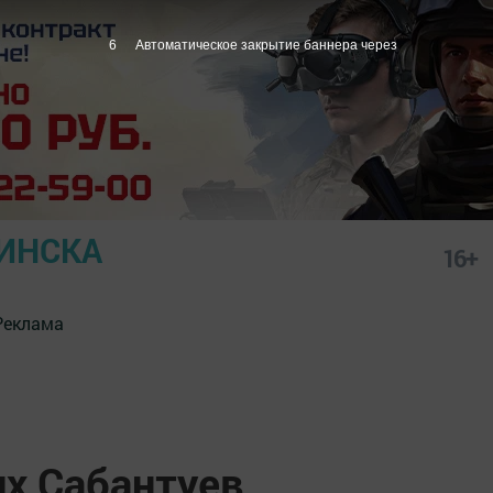
5
Автоматическое закрытие баннера через
ИНСКА
16+
Реклама
х Сабантуев