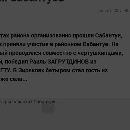
1072
0
ктах района организованно прошли Сабантуи,
приняли участие в районном Сабантуе. На
рый проводился совместно с чертушкинцами,
и, победил Раиль ЗАГРУТДИНОВ из
ГТУ. В Зиреклах батыром стал гость из
же села...