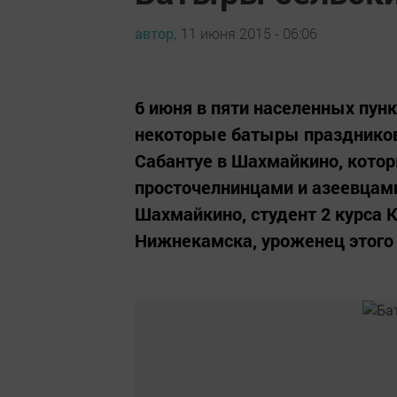
автор,
11 июня 2015 - 06:06
6 июня в пяти населенных пун
некоторые батыры праздников 
Сабантуе в Шахмайкино, кото
просточелнинцами и азеевцам
Шахмайкино, студент 2 курса К
Нижнекамска, уроженец этого 