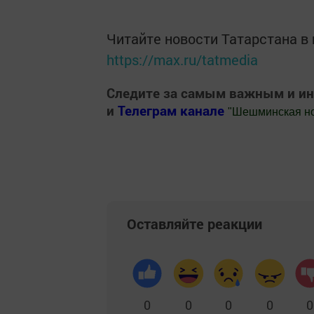
Читайте новости Татарстана 
https://max.ru/tatmedia
Следите за самым важным и и
и
Телеграм канале
"
Шешминская н
Добавить Шешминскую новь в Яндекс
Оставляйте реакции
0
0
0
0
0