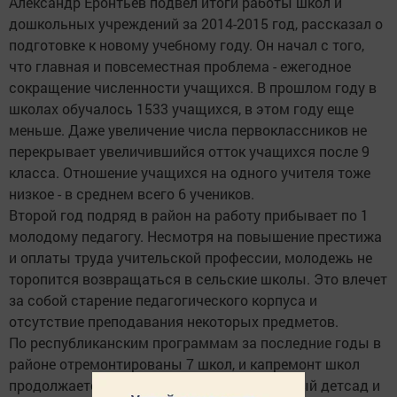
Александр Еронтьев подвел итоги работы школ и
дошкольных учреждений за 2014-2015 год, рассказал о
подготовке к новому учебному году. Он начал с того,
что главная и повсеместная проблема - ежегодное
сокращение численности учащихся. В прошлом году в
школах обучалось 1533 учащихся, в этом году еще
меньше. Даже увеличение числа первоклассников не
перекрывает увеличившийся отток учащихся после 9
класса. Отношение учащихся на одного учителя тоже
низкое - в среднем всего 6 учеников.
Второй год подряд в район на работу прибывает по 1
молодому педагогу. Несмотря на повышение престижа
и оплаты труда учительской профессии, молодежь не
торопится возвращаться в сельские школы. Это влечет
за собой старение педагогического корпуса и
отсутствие преподавания некоторых предметов.
По республиканским программам за последние годы в
районе отремонтированы 7 школ, и капремонт школ
продолжается. В этом году построены новый детсад и