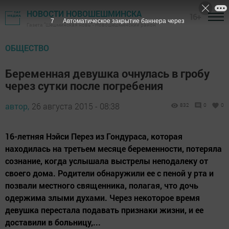
НОВОСТИ НОВОШЕШМИНСКА
16+
6
Автоматическое закрытие баннера через
Газета "Шешминская новь" - Новошешминский район
ОБЩЕСТВО
Беременная девушка очнулась в гробу
через сутки после погребения
автор,
26 августа 2015 - 08:38
832
0
0
16-летняя Нэйси Перез из Гондураса, которая
находилась на третьем месяце беременности, потеряла
сознание, когда услышала выстрелы неподалеку от
своего дома. Родители обнаружили ее с пеной у рта и
позвали местного священника, полагая, что дочь
одержима злыми духами. Через некоторое время
девушка перестала подавать признаки жизни, и ее
доставили в больницу,...