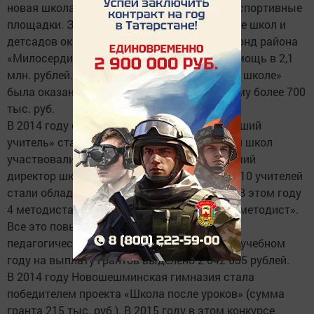
новая школа, открыты две универсальные спортивные
площадки. Значительную помощь в ремонте школ и
детсадов оказывает благотворительный фонд района
«Милосердие», местный бюджет оказал помощь в 2,1
млн. рублей. В рамках акции «Помоги своей школе»
была оказана спонсорская помощь на сумму более 700
тыс. руб.
В 2014 году обладателями гранта «Наш лучший
учитель» стали 18 учителей. 3 руководителя школ
участвовали в соискании гранта «Наш лучший
директор школы», и 2 стали победителями. 10 учителей
стали обладателями гранта Главы района. В этом году
4 методиста победили в конкурсе «Лучший методист».
Все это повышает мотивацию учителей к
педагогической деятельности, в 2014- 2015 учебном
году на выплату грантов выделено 2 042 035 рублей.
В 2014 году Новошешминская гимназия стала
победителем проекта «Школа после уроков» (сумма
гранта 215 тыс. руб.). В 2015 году в этом конкурсе