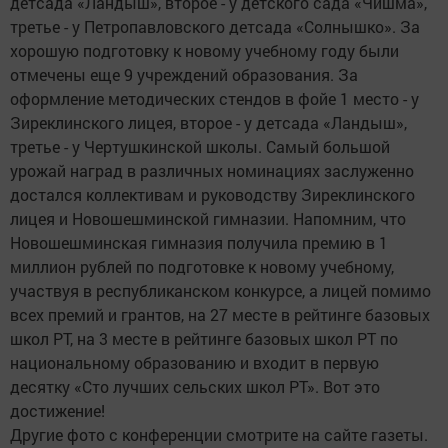
детсада «Ландыш», второе - у детского сада «Чишма»,
третье - у Петропавловского детсада «Солнышко». За
хорошую подготовку к новому учебному году были
отмечены еще 9 учреждений образования. За
оформление методических стендов в фойе 1 место - у
Зиреклинского лицея, второе - у детсада «Ландыш»,
третье - у Чертушкинской школы. Самый большой
урожай наград в различных номинациях заслуженно
достался коллективам и руководству Зиреклинского
лицея и Новошешминской гимназии. Напомним, что
Новошешминская гимназия получила премию в 1
миллион рублей по подготовке к новому учебному,
участвуя в республиканском конкурсе, а лицей помимо
всех премий и грантов, на 27 месте в рейтинге базовых
школ РТ, на 3 месте в рейтинге базовых школ РТ по
национальному образованию и входит в первую
десятку «Сто лучших сельских школ РТ». Вот это
достижение!
Другие фото с конференции смотрите на сайте газеты.