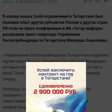
admin,
8 октября 2021 - 16:37
943
0
0
В основу новых Covid-ограничений в Татарстане был
положен опыт других субъектов России и других стран.
Об этом на пресс-конференции в ИА «Татар-информ»
рассказала пресс-секретарь Управления
Роспотребнадзора по Татарстану Миляуша Замалиева.
«Управлением Роспотребнадзора Татарстана подробно
изучен опыт других субъектов Российской Федерации,
которые ограничительные меры ввели раньше нас с
вами. Опыт других зарубежных стран», – отметила
спикер.
Миляуша Замалиева подчеркнула, что все что
связанно с пандемией – это коллективная
ответственность, каждый житель в ответе за
эпидситуацию.