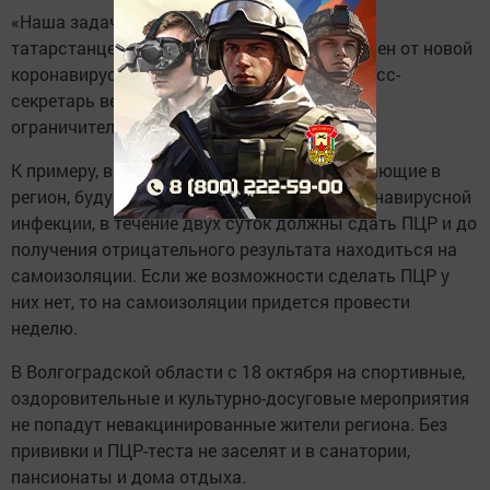
«Наша задача – сберечь жизни и здоровье
татарстанцев. Тех, кто на сегодня не защищен от новой
коронавирусной инфекции», – отметила пресс-
секретарь ведомства о причинах введения
ограничительных мер.
К примеру, в Оренбургской области приезжающие в
регион, будучи не привитыми от новой коронавирусной
инфекции, в течение двух суток должны сдать ПЦР и до
получения отрицательного результата находиться на
самоизоляции. Если же возможности сделать ПЦР у
них нет, то на самоизоляции придется провести
неделю.
В Волгоградской области с 18 октября на спортивные,
оздоровительные и культурно-досуговые мероприятия
не попадут невакцинированные жители региона. Без
прививки и ПЦР-теста не заселят и в санатории,
пансионаты и дома отдыха.