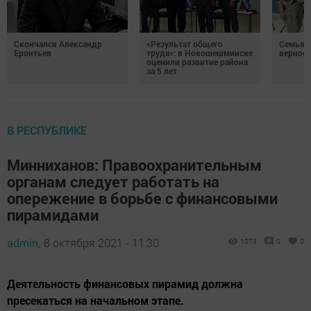
Скончался Александр
«Результат общего
Семья Г
Еронтьев
труда»: в Новошешминске
верност
оценили развитие района
за 5 лет
В РЕСПУБЛИКЕ
Минниханов: Правоохранительным
органам следует работать на
опережение в борьбе с финансовыми
пирамидами
admin,
8 октября 2021 - 11:30
1073
0
0
Деятельность финансовых пирамид должна
пресекаться на начальном этапе.