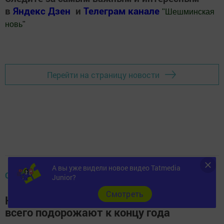
в
Яндекс Дзен
и
Телеграм канале
"
Шешминская
новь
"
Добавить Шешминскую новь в Яндекс.Новости
Перейти на страницу новости
А вы уже видели новое видео Tatmedia
ОБЩЕСТВО
Junior?
Cмотреть
Названы продукты, которые сильнее
всего подорожают к концу года