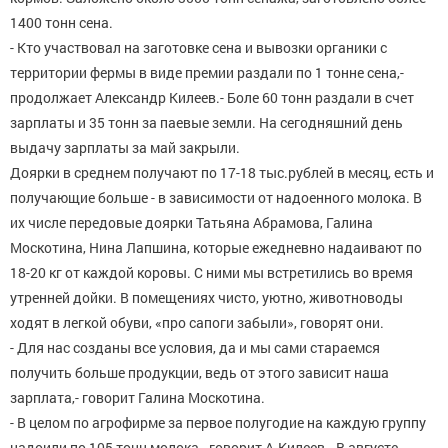
1400 тонн сена.
- Кто участвовал на заготовке сена и вывозки органики с
территории фермы в виде премии раздали по 1 тонне сена,-
продолжает Александр Килеев.- Боле 60 тонн раздали в счет
зарплаты и 35 тонн за паевые земли. На сегодняшний день
выдачу зарплаты за май закрыли.
Доярки в среднем получают по 17-18 тыс.рублей в месяц, есть и
получающие больше - в зависимости от надоенного молока. В
их числе передовые доярки Татьяна Абрамова, Галина
Москотина, Нина Лапшина, которые ежедневно надаивают по
18-20 кг от каждой коровы. С ними мы встретились во время
утренней дойки. В помещениях чисто, уютно, животноводы
ходят в легкой обуви, «про сапоги забыли», говорят они.
- Для нас созданы все условия, да и мы сами стараемся
получить больше продукции, ведь от этого зависит наша
зарплата,- говорит Галина Москотина.
- В целом по агрофирме за первое полугодие на каждую группу
надоили по 105 тонн молока,- говорит А.Килеев.- В августе-