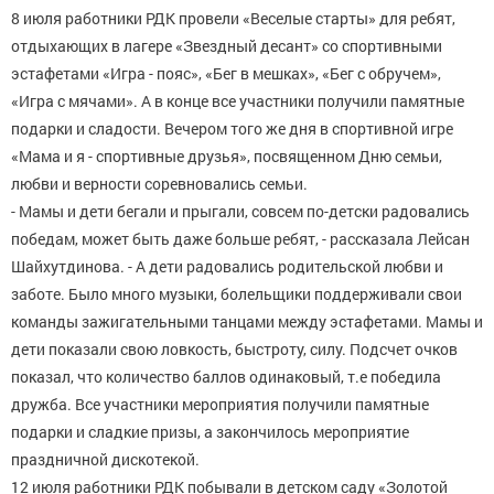
8 июля работники РДК провели «Веселые старты» для ребят,
отдыхающих в лагере «Звездный десант» со спортивными
эстафетами «Игра - пояс», «Бег в мешках», «Бег с обручем»,
«Игра с мячами». А в конце все участники получили памятные
подарки и сладости. Вечером того же дня в спортивной игре
«Мама и я - спортивные друзья», посвященном Дню семьи,
любви и верности соревновались семьи.
- Мамы и дети бегали и прыгали, совсем по-детски радовались
победам, может быть даже больше ребят, - рассказала Лейсан
Шайхутдинова. - А дети радовались родительской любви и
заботе. Было много музыки, болельщики поддерживали свои
команды зажигательными танцами между эстафетами. Мамы и
дети показали свою ловкость, быстроту, силу. Подсчет очков
показал, что количество баллов одинаковый, т.е победила
дружба. Все участники мероприятия получили памятные
подарки и сладкие призы, а закончилось мероприятие
праздничной дискотекой.
12 июля работники РДК побывали в детском саду «Золотой