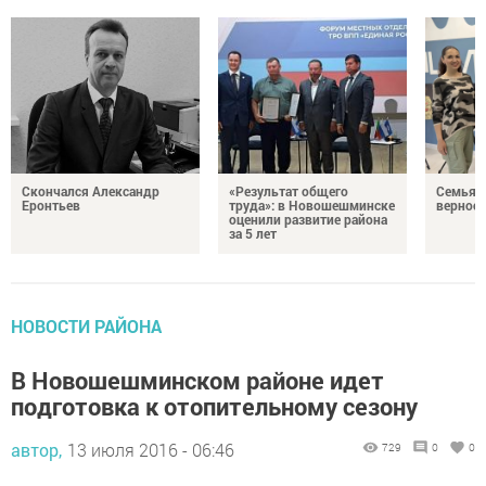
Скончался Александр
«Результат общего
Семья Г
Еронтьев
труда»: в Новошешминске
верност
оценили развитие района
за 5 лет
НОВОСТИ РАЙОНА
В Новошешминском районе идет
подготовка к отопительному сезону
автор,
13 июля 2016 - 06:46
729
0
0