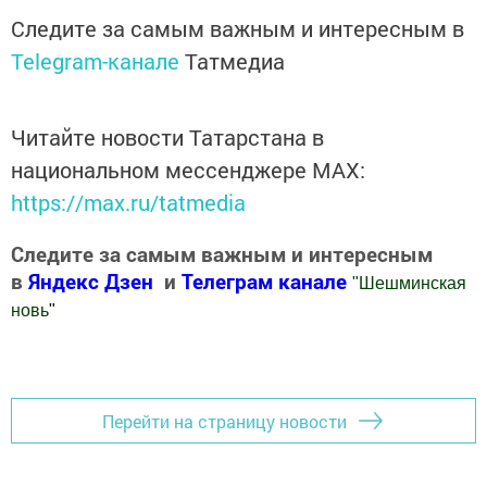
Следите за самым важным и интересным в
Telegram-канале
Татмедиа
Читайте новости Татарстана в
национальном мессенджере MАХ:
https://max.ru/tatmedia
Следите за самым важным и интересным
в
Яндекс Дзен
и
Телеграм канале
"
Шешминская
новь
"
Добавить Шешминскую новь в Яндекс.Новости
Перейти на страницу новости