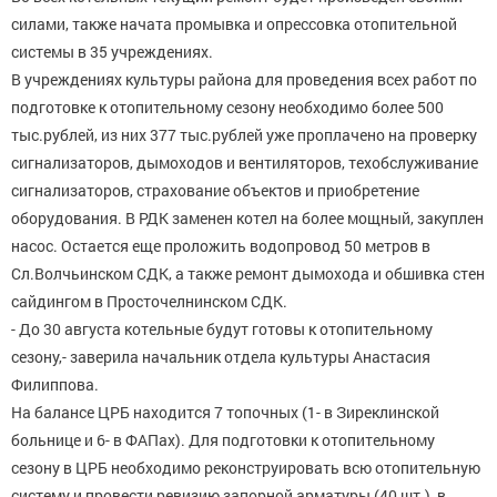
силами, также начата промывка и опрессовка отопительной
системы в 35 учреждениях.
В учреждениях культуры района для проведения всех работ по
подготовке к отопительному сезону необходимо более 500
тыс.рублей, из них 377 тыс.рублей уже проплачено на проверку
сигнализаторов, дымоходов и вентиляторов, техобслуживание
сигнализаторов, страхование объектов и приобретение
оборудования. В РДК заменен котел на более мощный, закуплен
насос. Остается еще проложить водопровод 50 метров в
Сл.Волчьинском СДК, а также ремонт дымохода и обшивка стен
сайдингом в Просточелнинском СДК.
- До 30 августа котельные будут готовы к отопительному
сезону,- заверила начальник отдела культуры Анастасия
Филиппова.
На балансе ЦРБ находится 7 топочных (1- в Зиреклинской
больнице и 6- в ФАПах). Для подготовки к отопительному
сезону в ЦРБ необходимо реконструировать всю отопительную
систему и провести ревизию запорной арматуры (40 шт.), в