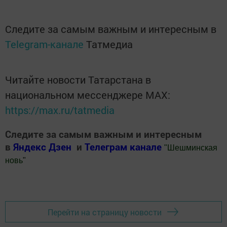
Следите за самым важным и интересным в
Telegram-канале
Татмедиа
Читайте новости Татарстана в
национальном мессенджере MАХ:
https://max.ru/tatmedia
Следите за самым важным и интересным
в
Яндекс Дзен
и
Телеграм канале
"
Шешминская
новь
"
Добавить Шешминскую новь в Яндекс.Новости
Перейти на страницу новости