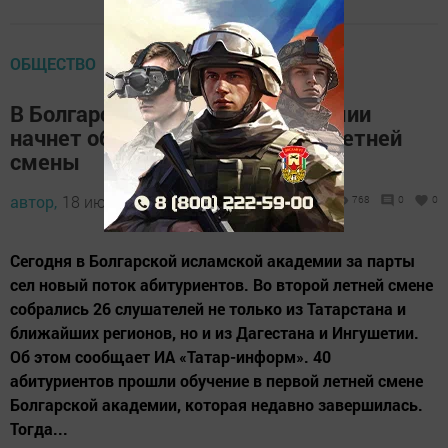
ОБЩЕСТВО
В Болгарской исламской академии
начнет обучение второй поток летней
смены
автор,
18 июля 2017 - 10:12
768
0
0
Сегодня в Болгарской исламской академии за парты
сел новый поток абитуриентов. Во второй летней смене
собрались 26 слушателей не только из Татарстана и
ближайших регионов, но и из Дагестана и Ингушетии.
Об этом сообщает ИА «Татар-информ». 40
абитуриентов прошли обучение в первой летней смене
Болгарской академии, которая недавно завершилась.
Тогда...