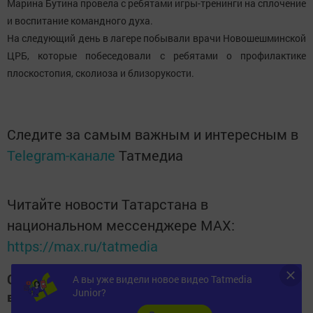
Марина Бутина провела с ребятами игры-тренинги на сплочение
и воспитание командного духа.
На следующий день в лагере побывали врачи Новошешминской
ЦРБ, которые побеседовали с ребятами о профилактике
плоскостопия, сколиоза и близорукости.
Следите за самым важным и интересным в
Telegram-канале
Татмедиа
Читайте новости Татарстана в
национальном мессенджере MАХ:
https://max.ru/tatmedia
Следите за самым важным и интересным
А вы уже видели новое видео Tatmedia
Junior?
в
Яндекс Дзен
и
Телеграм канале
"
Шешминская