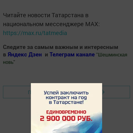
Читайте новости Татарстана в
национальном мессенджере MАХ:
https://max.ru/tatmedia
Следите за самым важным и интересным
в
Яндекс Дзен
и
Телеграм канале
"
Шешминская
новь
"
Добавить Шешминскую новь в Яндекс.Новости
Перейти на страницу новости