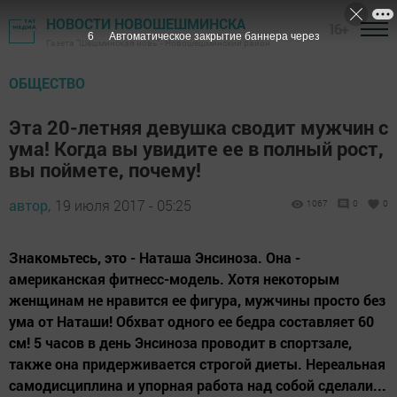
НОВОСТИ НОВОШЕШМИНСКА
16+
5
Автоматическое закрытие баннера через
Газета "Шешминская новь" - Новошешминский район
ОБЩЕСТВО
Эта 20-летняя девушка сводит мужчин с
ума! Когда вы увидите ее в полный рост,
вы поймете, почему!
автор,
19 июля 2017 - 05:25
1067
0
0
Знакомьтесь, это - Наташа Энсиноза. Она -
американская фитнесс-модель. Хотя некоторым
женщинам не нравится ее фигура, мужчины просто без
ума от Наташи! Обхват одного ее бедра составляет 60
см! 5 часов в день Энсиноза проводит в спортзале,
также она придерживается строгой диеты. Нереальная
самодисциплина и упорная работа над собой сделали...