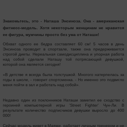
Знакомьтесь, это - Наташа Энсиноза. Она - американская
фитнесс-модель. Хотя некоторым женщинам не нравится
ее фигура, мужчины просто без ума от Наташи!
Обхват одного ее бедра составляет 60 см! 5 часов в день
Энсиноза проводит в спортзале, также она придерживается
строгой диеты. Нереальная самодисциплина и упорная работа
над собой сделали Наташу той потрясающей девушкой,
которой она является сегодня!
«В детстве я всегда была толстушкой. Многого натерпелась за
годы в школе, - говорит спортсменка. - Но именно это подвигло
меня пойти в зал и работать над собой».
Недавно один из поклонников Наташи заметил ее сходство с
героиней компьютерной игры 'Street Fighter' Чун-Ли. В
результате количество подписчиков девушки выросло до 400
000!
Сейчас модель живет в Маями, работает личным тренером и не