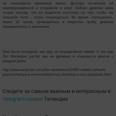
не показывала признаков жизни. Доктора посчитали её
мертворождённой и отправили в морг. Сейчас девочка жива
только потому, что её родители настояли на том, чтобы им
показали тело - чтобы попрощаться. Во время «прощания»,
через 12 часов, проведённых в закрытом гробу, девочка
пошевелилась и заплакала.
Она была холодной, как лёд, но определённо живой. С тех пор
Лус Милагрос растёт как на дрожжах и становится крепче с
каждым днём.
http://www.bavly-tat.ru/ru/the-news/item/10455-roditeli-zahoteli-
poproschatsya-s-novorozhdyonnoy-dochkoy-a-ona-zaplakala.html
Следите за самым важным и интересным в
Telegram-канале
Татмедиа