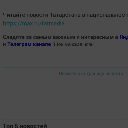
Читайте новости Татарстана в национальном
https://max.ru/tatmedia
Следите за самым важным и интересным в
Ян
и
Телеграм канале
"
Шешминская новь
"
Добавить Шешминскую новь в Яндекс.Новости
Перейти на страницу новости
Топ 5 новостей