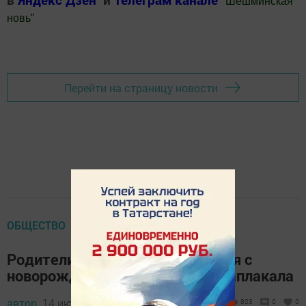
"
Шешминская
новь
"
Добавить Шешминскую новь в Яндекс.Новости
Перейти на страницу новости
ОБЩЕСТВО
Родители захотели попрощаться с
новорождённой дочкой, а она заплакала
автор,
14 июля 2017 - 07:44
803
0
0