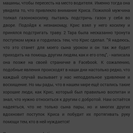
машины, чтобы пересесть на место водителя. Именно тогда она
увидела то, что привлекло внимание Криса. Пожилой мужчина
толкал газонокосилку, пытаясь подстричь газон у себя во
дворе. Подойдя к незнакомцу, Крис взял у него косилку и
принялся подстригать траву. 2 Тара была несказанно тронута
поступком мужа и гордилась тем, что Крис сделал. "Я надеюсь,
что это станет для моего сына уроком и он так же будет
приходить на помощь другим людям, как и его отец", - написала
она позже на своей страничке в Facebook. К сожалению,
подобные явления происходят в наши дни настолько редко, что
каждый случай вызывает у нас неподдельное удивление и
восхищение. Но мы рады, что в нашем мире ещё остались такие
хорошие люди, как Крис, который был правильно воспитан и
знал, что нужно относиться к другим с добротой. Нам остаётся
надеяться, что не только сына пары, но и многих других
вдохновит поступок Криса и побудит их протягивать руку
помощи тем, кто в ней нуждается!