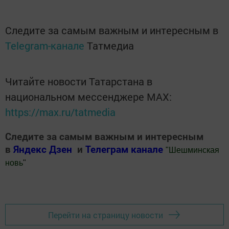
Следите за самым важным и интересным в
Telegram-канале
Татмедиа
Читайте новости Татарстана в
национальном мессенджере MАХ:
https://max.ru/tatmedia
Следите за самым важным и интересным
в
Яндекс Дзен
и
Телеграм канале
"
Шешминская
новь
"
Добавить Шешминскую новь в Яндекс.Новости
Перейти на страницу новости