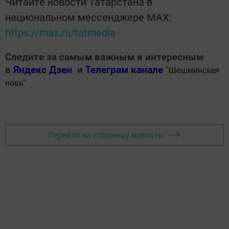
Читайте новости Татарстана в
национальном мессенджере MАХ:
https://max.ru/tatmedia
Следите за самым важным и интересным
в
Яндекс Дзен
и
Телеграм канале
"
Шешминская
новь
"
Добавить Шешминскую новь в Яндекс.Новости
Перейти на страницу новости