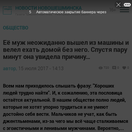
НОВОСТИ НОВОШЕШМИНСКА
16+
4
Автоматическое закрытие баннера через
Газета "Шешминская новь" - Новошешминский район
ОБЩЕСТВО
Её муж неожиданно вышел из машины и
велел ехать домой без него. Спустя пару
минут она увидела причину…
автор,
15 июля 2017 - 14:13
720
0
0
Всем нам приходилось слышать фразу: "Хороших
людей трудно найти". И, к сожалению, эта пословица
остаётся актуальной. В нашем обществе полно людей,
которые не хотят упорно трудиться и не умеют
достойно себя вести. Мальчиков не учат, как быть
джентльменами, из-за чего мы всё чаще сталкиваемся
с эгоистичными и ленивыми мужчинами. Вероятно,...