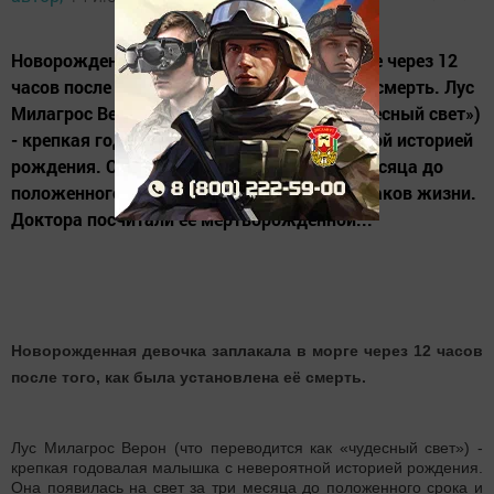
Новорожденная девочка заплакала в морге через 12
часов после того, как была установлена её смерть. Лус
Милагрос Верон (что переводится как «чудесный свет»)
- крепкая годовалая малышка с невероятной историей
рождения. Она появилась на свет за три месяца до
положенного срока и не показывала признаков жизни.
Доктора посчитали её мертворождённой...
Новорожденная девочка заплакала в морге через 12 часов
после того, как была установлена её смерть.
Лус Милагрос Верон (что переводится как «чудесный свет») -
крепкая годовалая малышка с невероятной историей рождения.
Она появилась на свет за три месяца до положенного срока и