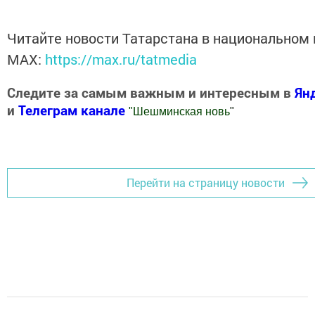
Читайте новости Татарстана в национальном
MАХ:
https://max.ru/tatmedia
Следите за самым важным и интересным в
Ян
и
Телеграм канале
"
Шешминская новь
"
Добавить Шешминскую новь в Яндекс.Новости
Перейти на страницу новости