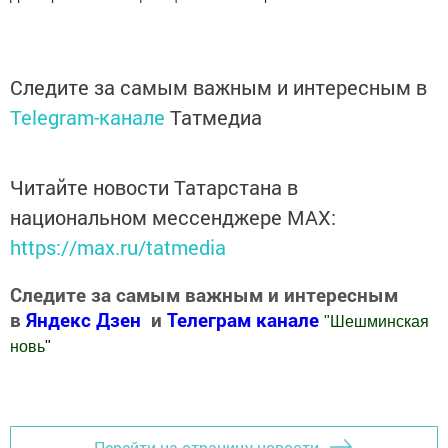
Следите за самым важным и интересным в
Telegram-канале
Татмедиа
Читайте новости Татарстана в
национальном мессенджере MАХ:
https://max.ru/tatmedia
Следите за самым важным и интересным
в
Яндекс Дзен
и
Телеграм канале
"
Шешминская
новь
"
Добавить Шешминскую новь в Яндекс.Новости
Перейти на страницу новости