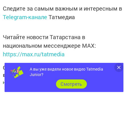
Следите за самым важным и интересным в
Telegram-канале
Татмедиа
Читайте новости Татарстана в
национальном мессенджере MАХ:
https://max.ru/tatmedia
Следите за самым важным и интересным
А вы уже видели новое видео Tatmedia
в
Яндекс Дзен
и
Телеграм канале
Junior?
"
Шешминская
новь
"
Cмотреть
Добавить Шешминскую новь в Яндекс.Новости
Перейти на страницу новости