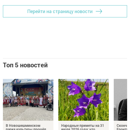
Перейти на страницу новости
Топ 5 новостей
В Новошешминском
Народные приметы на 31
Сконча
парке культуры прошёл
июля 2026 года: что
Еронть