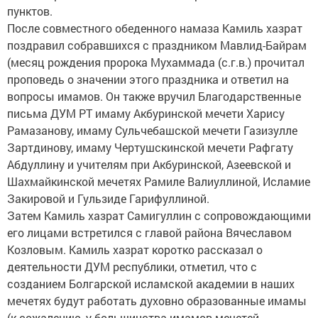
пунктов.
После совместного обеденного намаза Камиль хазрат
поздравил собравшихся с праздником Мавлид-Байрам
(месяц рождения пророка Мухаммада (с.г.в.) прочитал
проповедь о значении этого праздника и ответил на
вопросы имамов. Он также вручил Благодарственные
письма ДУМ РТ имаму Акбуринской мечети Харису
Рамазанову, имаму Сульчебашской мечети Газизулле
Зартдинову, имаму Чертушскинской мечети Рафгату
Абдуллину и учителям при Акбуринской, Азеевской и
Шахмайкинской мечетях Рамиле Валиуллиной, Исламие
Закировой и Гульзиде Гарифуллиной.
Затем Камиль хазрат Самигуллин с сопровождающими
его лицами встретился с главой района Вячеславом
Козловым. Камиль хазрат коротко рассказал о
деятельности ДУМ республики, отметил, что с
созданием Болгарской исламской академии в наших
мечетях будут работать духовно образованные имамы
(к сожалению, у большинства имамов мечетей