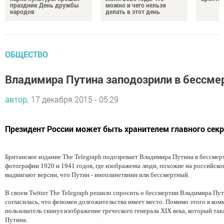
праздник День дружбы
можно и чего нельзя
народов
делать в этот день
ОБЩЕСТВО
Владимира Путина заподозрили в бессме
автор,
17 декабря 2015 - 05:29
Президент России может быть хранителем главного секр
Британское издание The Telegraph подозревает Владимира Путина в бессме
фотографии 1920 и 1941 годов, где изображены люди, похожие на российско
выдвигают версии, что Путин - инопланетянин или бессмертный.
В своем Twitter The Telegraph решило спросить о бессмертии Владимира Пу
согласилась, что феномен долгожительства имеет место. Помимо этого в ком
пользователь скинул изображение греческого генерала XIX века, который та
Путина.