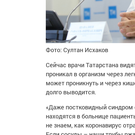
Фото: Султан Исхаков
Сейчас врачи Татарстана видят
проникал в организм через лег
может проникнуть и через кише
долго выводится.
«Даже постковидный синдром о
находятся в больнице пациенты
не знаем, как коронавирус отра
Если сосуды – наши трубы ржа