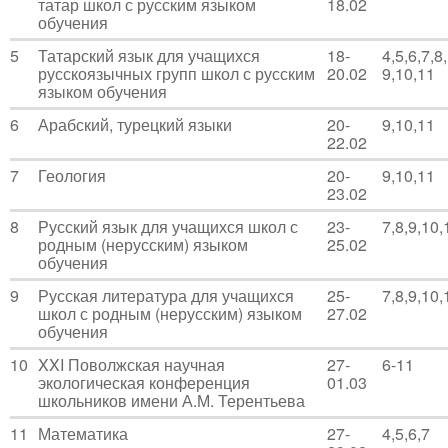
татар школ с русским языком
18.02
обучения
5
Татарский язык для учащихся
18-
4,5,6,7,8,
русскоязычных групп школ с русским
20.02
9,10,11
языком обучения
6
Арабский, турецкий языки
20-
9,10,11
22.02
7
Геология
20-
9,10,11
23.02
8
Русский язык для учащихся школ с
23-
7,8,9,10,
родным (нерусским) языком
25.02
обучения
9
Русская литература для учащихся
25-
7,8,9,10,
школ с родным (нерусским) языком
27.02
обучения
10
XXI Поволжская научная
27-
6-11
экологическая конференция
01.03
школьников имени А.М. Терентьева
11
Математика
27-
4,5,6,7