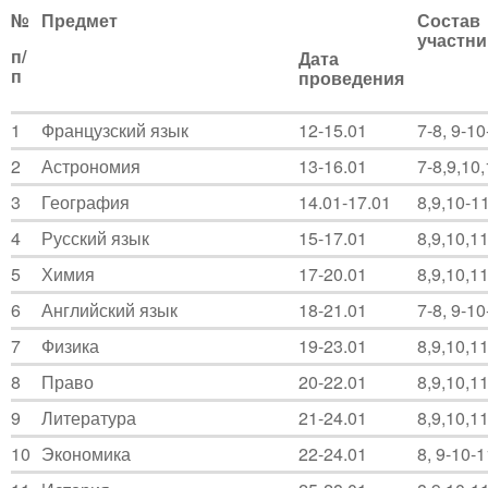
№
Предмет
Состав
участни
п/
Дата
п
проведения
1
Французский язык
12-15.01
7-8, 9-10
2
Астрономия
13-16.01
7-8,9,10
3
География
14.01-17.01
8,9,10-1
4
Русский язык
15-17.01
8,9,10,1
5
Химия
17-20.01
8,9,10,1
6
Английский язык
18-21.01
7-8, 9-10
7
Физика
19-23.01
8,9,10,1
8
Право
20-22.01
8,9,10,1
9
Литература
21-24.01
8,9,10,1
10
Экономика
22-24.01
8, 9-10-1