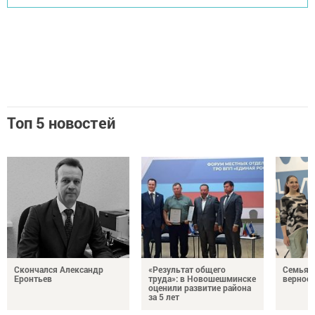
Топ 5 новостей
Скончался Александр
«Результат общего
Семья Г
Еронтьев
труда»: в Новошешминске
верност
оценили развитие района
за 5 лет