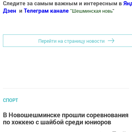
Следите за самым важным и интересным в
Ян
Дзен
и
Телеграм канале
"
Шешминская новь
"
Добавить Шешминскую новь в Яндекс.Новости
Перейти на страницу новости
СПОРТ
В Новошешминске прошли соревнования
по хоккею с шайбой среди юниоров