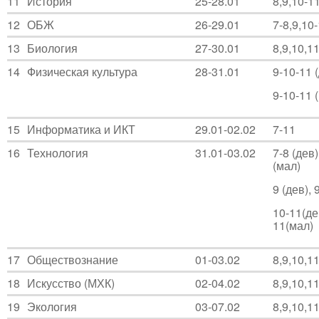
11
История
25-28.01
8,9,10-1
12
ОБЖ
26-29.01
7-8,9,10
13
Биология
27-30.01
8,9,10,1
14
Физическая культура
28-31.01
9-10-11 
9-10-11 
15
Информатика и ИКТ
29.01-02.02
7-11
16
Технология
31.01-03.02
7-8 (дев)
(мал)
9 (дев), 
10-11(де
11(мал)
17
Обществознание
01-03.02
8,9,10,1
18
Искусство (МХК)
02-04.02
8,9,10,1
19
Экология
03-07.02
8,9,10,1