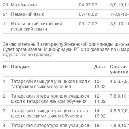
20
Математика
04-07.02
8,9,10,1
21
Немецкий язык
07-10.02
7-8,9-10
11
Итальянский, китайский,
09-12.02
8,9-10-1
испанский языки
Заключительный этап республиканской олимпиады школь
будет организован Минобрнауки РТ с 10 февраля по 5 ма
года согласно графику:
№
Предмет
Дата
Состав
участни
1
Татарский язык для учащихся школ с
10-
4,5,6,7,8
татарским языком обучения
12.02
2
Татарская литература для учащихся
12-
7,8,9,10,
школ с татарским языком обучения
14.02
3
Татарский язык для учащихся-татар
14-
4,5,6,7,8
школ с русским языком обучения
16.02
4
Татарская литература для учащихся-
16-
7,8,9,10,