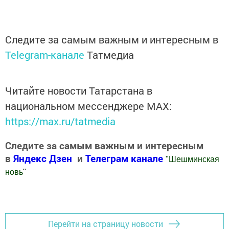
Следите за самым важным и интересным в
Telegram-канале
Татмедиа
Читайте новости Татарстана в
национальном мессенджере MАХ:
https://max.ru/tatmedia
Следите за самым важным и интересным
в
Яндекс Дзен
и
Телеграм канале
"
Шешминская
новь
"
Добавить Шешминскую новь в Яндекс.Новости
Перейти на страницу новости