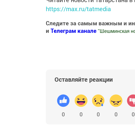
https://max.ru/tatmedia
Следите за самым важным и и
и
Телеграм канале
"
Шешминская н
Добавить Шешминскую новь в Яндекс
Оставляйте реакции
0
0
0
0
0