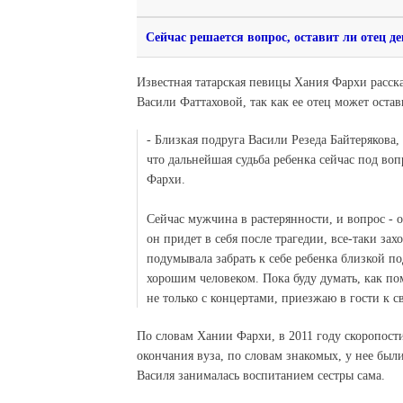
Сейчас решается вопрос, оставит ли отец де
Известная татарская певицы Хания Фархи расск
Васили Фаттаховой, так как ее отец может оста
- Близкая подруга Васили Резеда Байтерякова,
что дальнейшая судьба ребенка сейчас под во
Фархи.
Сейчас мужчина в растерянности, и вопрос - о
он придет в себя после трагедии, все-таки зах
подумывала забрать к себе ребенка близкой по
хорошим человеком. Пока буду думать, как по
не только с концертами, приезжаю в гости к с
По словам Хании Фархи, в 2011 году скоропости
окончания вуза, по словам знакомых, у нее бы
Василя занималась воспитанием сестры сама.