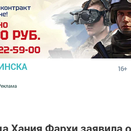
ИНСКА
16+
Реклама
а Хания Фархи заявила 