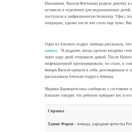
Напомним, Василя Фаттахова родила девочку в к
оставили в отделении для недоношенных детей,
поступила в инфекционную больницу Уфы с подо
операцию, однако после нее стало еще хуже, В
Одна из близких подруг певицы рассказала, чт
кишку
. "В роддоме, когда сделали кесарево се
через пару дней отправили домой. После Нового 
инфекционной прооперировали, но стало, к сож
января Василя пришла в себя, разговаривала и с
рассказывала близкая подруга певицы.
Медики Башкортостана сообщили о состоянии н
Близкие говорят, что ребенок набирает вес и ег
Справка
Хания Фархи
- певица, народная артистка Ро