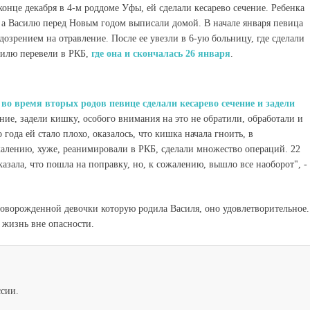
онце декабря в 4-м роддоме Уфы, ей сделали кесарево сечение. Ребенка
 а Василю перед Новым годом выписали домой. В начале января певица
зрением на отравление. После ее увезли в 6-ую больницу, где сделали
асилю перевели в РКБ,
где она и скончалась 26 января
.
о
во время вторых родов певице сделали кесарево сечение и задели
чение, задели кишку, особого внимания на это не обратили, обработали и
года ей стало плохо, оказалось, что кишка начала гноить, в
алению, хуже, реанимировали в РКБ, сделали множество операций. 22
казала, что пошла на поправку, но, к сожалению, вышло все наоборот", -
оворожденной девочки которую родила Василя, оно удовлетворительное.
о жизнь вне опасности.
ссии.