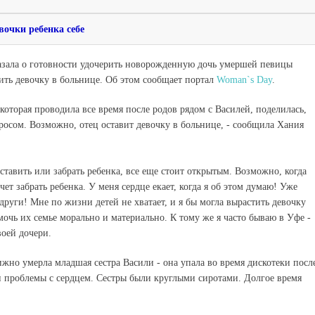
вочки ребенка себе
азала о готовности удочерить новорожденную дочь умершей певицы
вить девочку в больнице. Об этом сообщает портал
Woman`s Day
.
 которая проводила все время после родов рядом с Василей, поделилась,
просом. Возможно, отец оставит девочку в больнице, - сообщила Хания
ставить или забрать ребенка, все еще стоит открытым. Возможно, когда
очет забрать ребенка. У меня сердце екает, когда я об этом думаю! Уже
други! Мне по жизни детей не хватает, и я бы могла вырастить девочку
мочь их семье морально и материально. К тому же я часто бываю в Уфе -
воей дочери.
жно умерла младшая сестра Васили - она упала во время дискотеки посл
ли проблемы с сердцем. Сестры были круглыми сиротами. Долгое время