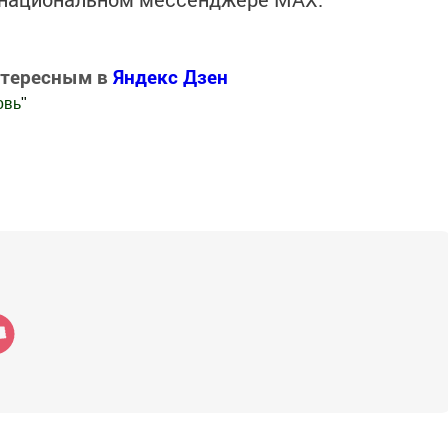
нтересным в
Яндекс Дзен
овь
"
.Новости