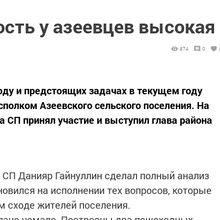
ость у азеевцев высокая
874
0
году и предстоящих задачах в текущем году
сполком Азеевского сельского поселения. На
 СП принял участие и выступил глава района
о СП Данияр Гайнуллин сделал полный анализ
новился на исполнении тех вопросов, которые
м сходе жителей поселения.
елано немало. Построены два пешеходных