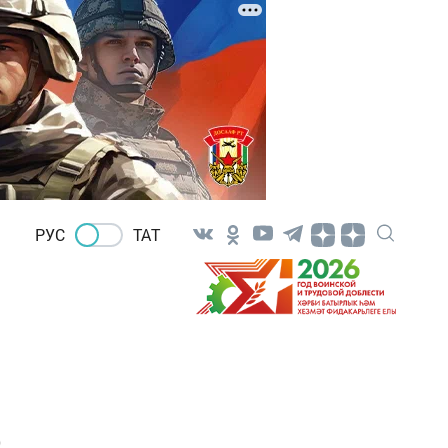
РУС
ТАТ
о