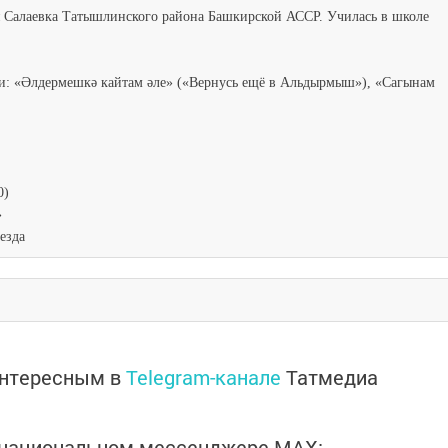
яя Салаевка Татышлинского района Башкирской АССР. Училась в школе
и: «Әлдермешкә кайтам әле» («Вернусь ещё в Альдырмыш»), «Сагынам
0)
»
езда
интересным в
Telegram-канале
Татмедиа
в национальном мессенджере MАХ: