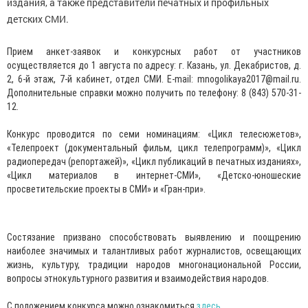
издания, а также представители печатных и профильных
детских СМИ.
Прием анкет-заявок и конкурсных работ от участников
осуществляется до 1 августа по адресу: г. Казань, ул. Декабристов, д.
2, 6-й этаж, 7-й кабинет, отдел СМИ. E-mail: mnogolikaya2017@mail.ru.
Дополнительные справки можно получить по телефону: 8 (843) 570-31-
12.
Конкурс проводится по семи номинациям: «Цикл телесюжетов»,
«Телепроект (документальный фильм, цикл телепрограмм)», «Цикл
радиопередач (репортажей)», «Цикл публикаций в печатных изданиях»,
«Цикл материалов в интернет-СМИ», «Детско-юношеские
просветительские проекты в СМИ» и «Гран-при».
Состязание призвано способствовать выявлению и поощрению
наиболее значимых и талантливых работ журналистов, освещающих
жизнь, культуру, традиции народов многонациональной России,
вопросы этнокультурного развития и взаимодействия народов.
С положением конкурса можно ознакомиться
здесь