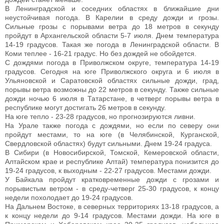
В Ленинградской и соседних областях в ближайшие дни
неустойчивая погода. В Карелии в среду дожди и грозы.
Сильные грозы с порывами ветра до 18 метров в секунду
пройдут в Архангельской области 5-7 июля. Днем температура
14-19 градусов. Такая же погода в Ленинградской области. В
Коми теплее - 16-21 градус. Но без дождей не обойдется.
С дождями погода в Приволжском округе, температура 14-19
градусов. Сегодня на юге Приволжского округа и 6 июля в
Ульяновской и Саратовской областях сильные дожди, град,
порывы ветра возможны до 22 метров в секунду. Также сильные
дожди ночью 6 июля в Татарстане, в четверг порывы ветра в
республике могут достигать 26 метров в секунду.
На юге тепло - 23-28 градусов, но прогнозируются ливни.
На Урале также погода с дождями, но если по северу они
пройдут местами, то на юге (в Челябинской, Курганской,
Свердловской областях) будут сильными. Днем 19-24 градуса.
В Сибири (в Новосибирской, Томской, Кемеровской области,
Алтайском крае и республике Алтай) температура понизится до
19-24 градусов, к выходным - 22-27 градусов. Местами дожди.
У Байкала пройдут кратковременные дожди с грозами и
порывистым ветром - в среду-четверг 25-30 градусов, к концу
недели похолодает до 19-24 градусов.
На Дальнем Востоке, в северных территориях 13-18 градусов, а
к концу недели до 9-14 градусов. Местами дожди. На юге в