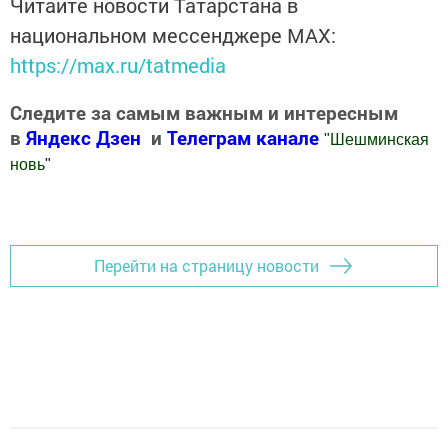
Читайте новости Татарстана в
национальном мессенджере MАХ:
https://max.ru/tatmedia
Следите за самым важным и интересным
в
Яндекс Дзен
и
Телеграм канале
"
Шешминская
новь
"
Добавить Шешминскую новь в Яндекс.Новости
Перейти на страницу новости