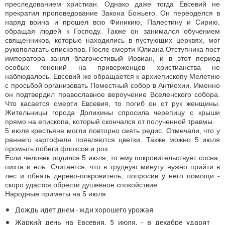
преследованием христиан. Однако даже тогда Евсевий не
прекратил проповедование Закона Божьего. Он переоделся в
наряд воина и прошел всю Финикию, Палестину и Сирию,
обращая людей к Господу. Также он занимался обучением
священников, которые находились в пустующих церквях, мог
рукополагать епископов. После смерти Юлиана Отступника пост
императора занял благочестивый Иовиан, и в этот период
особых гонений на приверженцев христианства не
наблюдалось. Евсевий же обращается к архиепископу Мелетию
с просьбой организовать Поместный собор в Антиохии. Именно
он подтвердил православное вероучение Вселенского собора.
Что касается смерти Евсевия, то погиб он от рук женщины.
Жительницы города Долихины спросила черепицу с крыши
прямо на епископа, который скончался от полученной травмы.
5 июля крестьяне могли повторно сеять редис. Отмечали, что у
раннего картофеля появляются цветки. Также можно 5 июля
промыть побеги флоксов и роз.
Если человек родился 5 июля, то ему покровительствует сосна,
пихта и ель. Считается, что в трудную минуту нужно прийти в
лес и обнять дерево-покровитель, попросив у него помощи -
скоро удастся обрести душевное спокойствие.
Народные приметы на 5 июля
Дождь идет днем - жди хорошего урожая
Жаркий день на Евсевия, 5 июля, - в декабре ударят