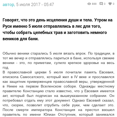
автор,
5 июля 2017 - 05:47
888
0
0
Говорят, что это день исцеления души и тела. Утром на
Руси именно 5 июля отправлялись в лес для того,
чтобы собрать целебных трав и заготовить немного
веников для бани.
Обычно веники старались 5 июля вязать впрок. По традиции, в
тот же вечер и отправлялись париться в бане, используя свежие
веники - это, по приметам, сулило крепкое здоровье на весь
год.
В православной церкви 5 июля почитали память Евсевия,
епископа Самосатского, который жил в IV веке и прославился
как защитник приверженцев православной веры, утвержденной
в Никее на первом Вселенском соборе. Однажды местному
правителю Констанцию стало известно, что у Евсевия имеется
акт, который был подписан на вышеуказанном собрании. Он
потребовал отдать ему этот документ. Однако Евсевий сказал,
что, скорее, позволит отрубить себе руки, чем сделает это.
После смерти императора Констанция на престол взошел
правитель по имени Юлиан Отступник, который занимался