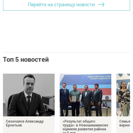
Перейти на страницу новости
Топ 5 новостей
Скончался Александр
«Результат общего
Семья Г
Еронтьев
труда»: в Новошешминске
верност
оценили развитие района
за 5 лет