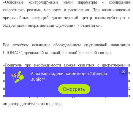
«Основные контролируемые нами параметры - соблюдение
скоростного режима, маршрута и расписания. При возникновении
чрезвычайных ситуаций диспетчерский центр взаимодействует с
экстренными оперативными службами», - отметил он.
Все автобусы оснащены оборудованием спутниковой навигации
ГЛОНАСС, тревожной кнопкой, громкой голосовой связью.
«Водитель при необходимости может связаться с диспетчером и
попросить оказать помощь», - говорит Айрат Садыков. На сегодня
А вы уже видели новое видео Tatmedia
Junior?
под контролем более 500 транспортных средств. «Обычно больше, но
Cмотреть
из-за школьных каникул автобусы, задействованные на регулярных
школьных маршрутах, сейчас находятся в гараже», - пояснил
директор диспетчерского центра.
Водители достаточно дисциплинированные, количество превышений
скорости регистрируется в небольшом количестве. Каждые две недели
проводятся совещания с руководителями транспортных предприятий,