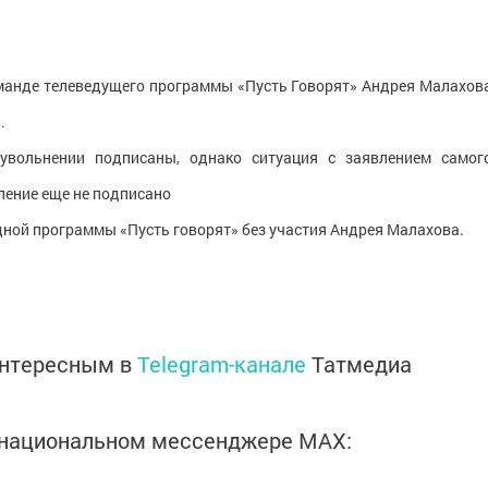
манде телеведущего программы «Пусть Говорят» Андрея Малахов
.
увольнении подписаны, однако ситуация с заявлением самог
вление еще не подписано
дной программы «Пусть говорят» без участия Андрея Малахова.
интересным в
Telegram-канале
Татмедиа
в национальном мессенджере MАХ: