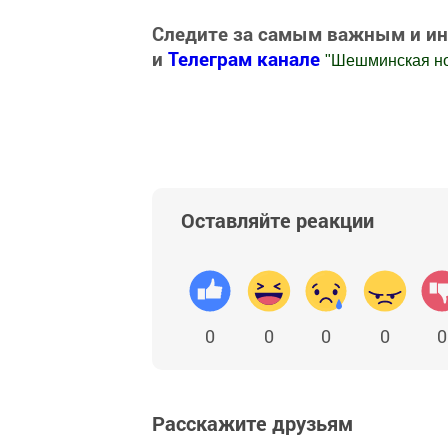
Следите за самым важным и и
и
Телеграм канале
"
Шешминская н
Добавить Шешминскую новь в Яндекс
Оставляйте реакции
0
0
0
0
0
Расскажите друзьям