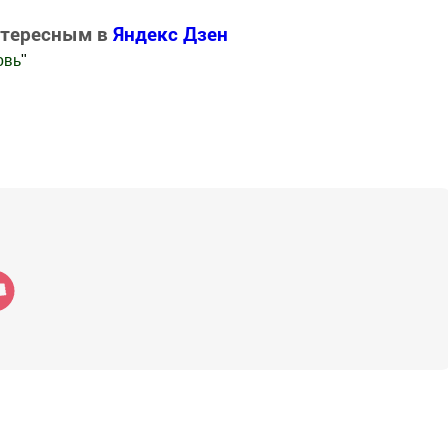
нтересным в
Яндекс Дзен
овь
"
.Новости