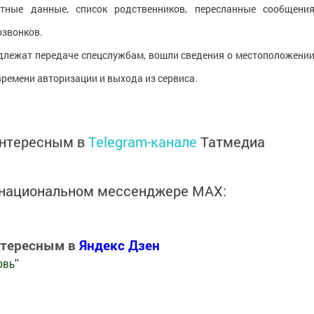
ортные данные, список родственников, пересланные сообщения
озвонков.
одлежат передаче спецслужбам, вошли сведения о местоположении
 времени авторизации и выхода из сервиса.
интересным в
Telegram-канале
Татмедиа
в национальном мессенджере MАХ:
нтересным в
Яндекс Дзен
овь
"
.Новости