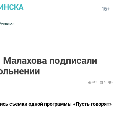
ИНСКА
16+
Реклама
 Малахова подписали
вольнении
832
0
ись съемки одной программы «Пусть говорят»