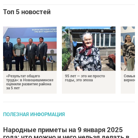
Топ 5 новостей
«Результат общего
95 лет — это не просто
Семья Г
труда»: в Новошешминске
годы, это эпоха
верност
оценили развитие района
за 5 лет
ПОЛЕЗНАЯ ИНФОРМАЦИЯ
Народные приметы на 9 января 2025
года: что можно и чего нельзя делать в