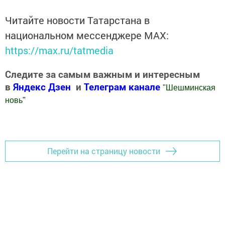
Читайте новости Татарстана в
национальном мессенджере MАХ:
https://max.ru/tatmedia
Следите за самым важным и интересным
в
Яндекс Дзен
и
Телеграм канале
"
Шешминская
новь
"
Добавить Шешминскую новь в Яндекс.Новости
Перейти на страницу новости