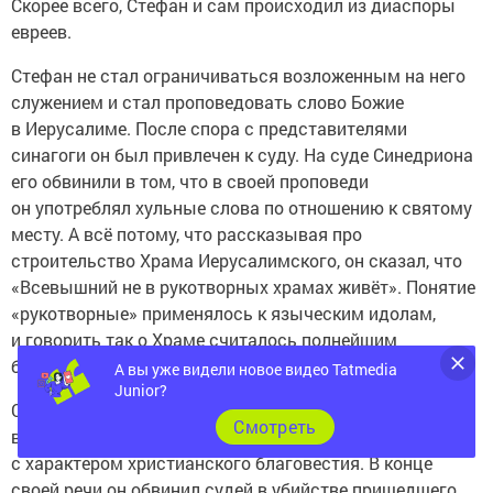
Скорее всего, Стефан и сам происходил из диаспоры
евреев.
Стефан не стал ограничиваться возложенным на него
служением и стал проповедовать слово Божие
в Иерусалиме. После спора с представителями
синагоги он был привлечен к суду. На суде Синедриона
его обвинили в том, что в своей проповеди
он употреблял хульные слова по отношению к святому
месту. А всё потому, что рассказывая про
строительство Храма Иерусалимского, он сказал, что
«Всевышний не в рукотворных храмах живёт». Понятие
«рукотворные» применялось к языческим идолам,
и говорить так о Храме считалось полнейшим
богохульством.
А вы уже видели новое видео Tatmedia
Junior?
Сосредоточенность на Иерусалиме и Храме казалась
Cмотреть
великомученику и его единоверцам несовместимой
с характером христианского благовестия. В конце
своей речи он обвинил судей в убийстве пришедшего