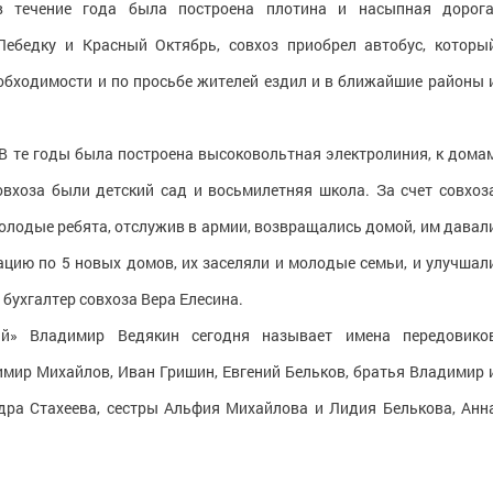
в течение года была построена плотина и насыпная дорога
Лебедку и Красный Октябрь, совхоз приобрел автобус, которы
еобходимости и по просьбе жителей ездил и в ближайшие районы 
 В те годы была построена высоковольтная электролиния, к дома
овхоза были детский сад и восьмилетняя школа. За счет совхоз
олодые ребята, отслужив в армии, возвращались домой, им давал
тацию по 5 новых домов, их заселяли и молодые семьи, и улучшал
бухгалтер совхоза Вера Елесина.
ий» Владимир Ведякин сегодня называет имена передовико
имир Михайлов, Иван Гришин, Евгений Бельков, братья Владимир 
дра Стахеева, сестры Альфия Михайлова и Лидия Белькова, Анн