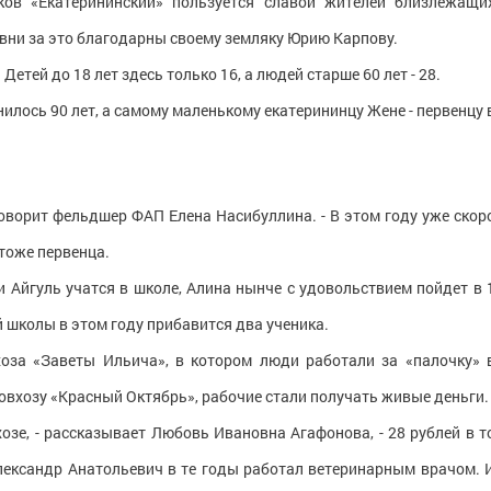
ов «Екатерининский» пользуется славой жителей близлежащи
евни за это благодарны своему земляку Юрию Карпову.
етей до 18 лет здесь только 16, а людей старше 60 лет - 28.
лось 90 лет, а самому маленькому екатерининцу Жене - первенцу 
говорит фельдшер ФАП Елена Насибуллина. - В этом году уже скор
тоже первенца.
и Айгуль учатся в школе, Алина нынче с удовольствием пойдет в 
й школы в этом году прибавится два ученика.
хоза «Заветы Ильича», в котором люди работали за «палочку» 
овхозу «Красный Октябрь», рабочие стали получать живые деньги.
хозе, - рассказывает Любовь Ивановна Агафонова, - 28 рублей в т
ександр Анатольевич в те годы работал ветеринарным врачом. 