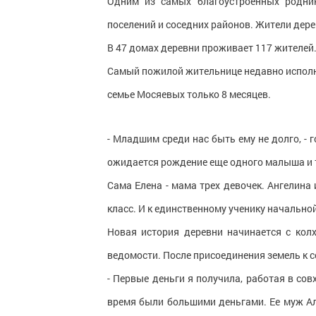
Одним из самых благоустроенных родник
поселений и соседних районов. Жители дер
В 47 домах деревни проживает 117 жителей. Д
Самый пожилой жительнице недавно исполни
семье Мосяевых только 8 месяцев.
- Младшим среди нас быть ему не долго, - 
ожидается рождение еще одного малыша и 
Сама Елена - мама трех девочек. Ангелина 
класс. И к единственному ученику начально
Новая история деревни начинается с кол
ведомости. После присоединения земель к с
- Первые деньги я получила, работая в сов
время были большими деньгами. Ее муж Ал