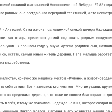
 самой пожилой жительницей Новопоселенной Лебедки. Ей 82 года
ыло равных: она всегда была передовой телятницей, и это несмотр
ий и Анатолий. Сама же она под надежной опекой дочери Надежды
сне, как птицы, прилетают домой подышать родным воздухом
равнуков. В прошлом году у внука Артема родился сын, назвал
, и он, кстати, самый юный житель деревни. Папа малыша работае
 на медработника.
алистам, конечно же, нашлось место в «Кулоне», а животноводам
 себя самим. Вот и занялись кто, чем мог. Многие уехали, други
сто за пределами деревни, что тоже не совсем благоприятно дл
ь в себя, к тому же появилась надежда на КФХ, которое создал н
ошешминец Виктор Козлов. Сегодня в его хозяйстве нашли себ