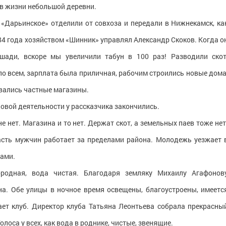
 в жизни небольшой деревни.
е «Дарьинское» отделили от совхоза и передали в Нижнекамск, ка
84 года хозяйством «Шинник» управлял Александр Скоков. Когда о
шади, вскоре мы увеличили табун в 100 раз! Разводили скот
о всем, зарплата была приличная, рабочим строились новые дома
вались частные магазины.
овой деятельности у рассказчика закончились.
не нет. Магазина и то нет. Держат скот, а земельных паев тоже нет
асть мужчин работает за пределами района. Молодежь уезжает 
чами.
ородная, вода чистая. Благодаря земляку Михаилу Агафонов
а. Обе улицы в ночное время освещены, благоустроены, имеетс
ет клуб. Директор клуба Татьяна Леонтьева собрала прекрасны
лоса у всех, как вода в роднике, чистые, звенящие.