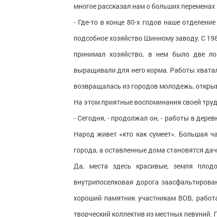
многое рассказал нам о больших переменах
- Где-то в конце 80-х годов наше отделени
подсобное хозяйство Шинному заводу. С 19
принимал хозяйство, в нем было две ло
выращивали для него корма. Работы хватал
возвращалась из городов молодежь, откры
На этом приятные воспоминания своей труд
- Сегодня, - продолжал он, - работы в дерев
Народ живет «кто как сумеет». Большая ч
города, а оставленные дома становятся да
Да, места здесь красивые, земля плод
внутрипоселковая дорога заасфальтирован
хороший памятник участникам ВОВ, работа
творческий коллектив из местных певуний. Го