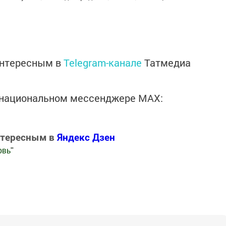
интересным в
Telegram-канале
Татмедиа
в национальном мессенджере MАХ:
нтересным в
Яндекс Дзен
овь
"
.Новости