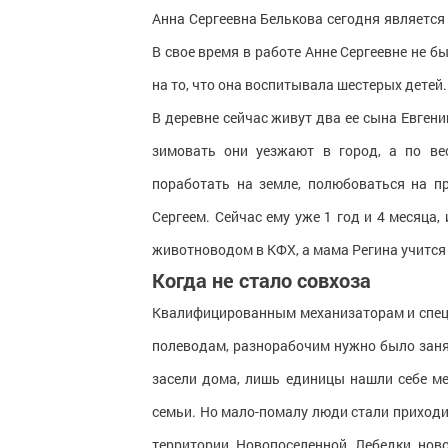
Анна Сергеевна Белькова сегодня является
В свое время в работе Анне Сергеевне не б
на то, что она воспитывала шестерых детей.
В деревне сейчас живут два ее сына Евген
зимовать они уезжают в город, а по ве
поработать на земле, полюбоваться на п
Сергеем. Сейчас ему уже 1 год и 4 месяца
животноводом в КФХ, а мама Регина учится
Когда не стало совхоза
Квалифицированным механизаторам и специ
полеводам, разнорабочим нужно было занять
засели дома, лишь единицы нашли себе ме
семьи. Но мало-помалу люди стали приходит
территории Новопоселенной Лебедки нов