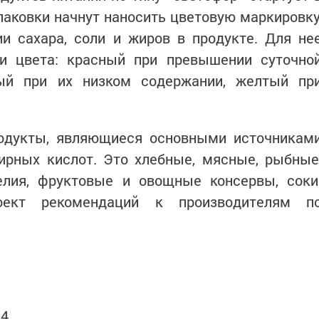
упаковки начнут наносить цветовую маркировку
 сахара, соли и жиров в продукте. Для не
ри цвета: красный при превышении суточно
ый при их низком содержании, желтый пр
одукты, являющиеся основными источникам
жирных кислот. Это хлебные, мясные, рыбные
елия, фруктовые и овощные консервы, соки
оект рекомендаций к производителям п
94