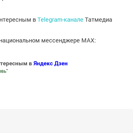
интересным в
Telegram-канале
Татмедиа
в национальном мессенджере MАХ:
нтересным в
Яндекс Дзен
овь
"
.Новости