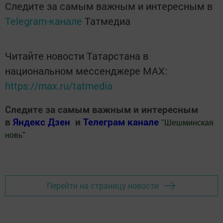
Следите за самым важным и интересным в
Telegram-канале
Татмедиа
Читайте новости Татарстана в
национальном мессенджере MАХ:
https://max.ru/tatmedia
Следите за самым важным и интересным
в
Яндекс Дзен
и
Телеграм канале
"
Шешминская
новь
"
Добавить Шешминскую новь в Яндекс.Новости
Перейти на страницу новости