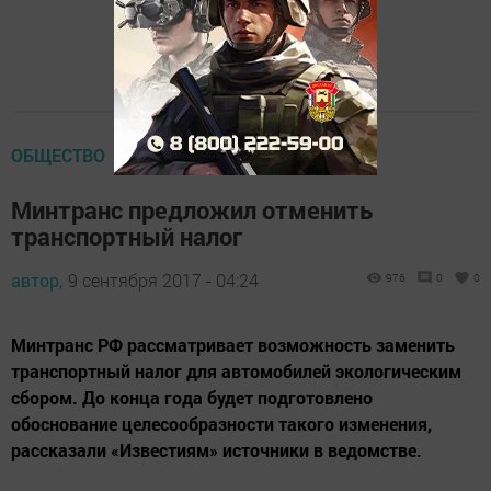
ОБЩЕСТВО
Минтранс предложил отменить
транспортный налог
автор,
9 сентября 2017 - 04:24
976
0
0
Минтранс РФ рассматривает возможность заменить
транспортный налог для автомобилей экологическим
сбором. До конца года будет подготовлено
обоснование целесообразности такого изменения,
рассказали «Известиям» источники в ведомстве.