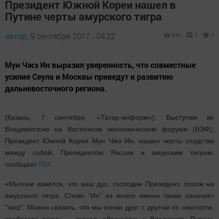
Президент Южной Кореи нашел в
Путине черты амурского тигра
автор,
9 сентября 2017 - 04:22
835
0
0
Мун Чжэ Ин выразил уверенность, что совместные
усилия Сеула и Москвы приведут к развитию
дальневосточного региона.
(Казань, 7 сентября, «Татар-информ»). Выступая во
Владивостоке на Восточном экономическом форуме (ВЭФ),
Президент Южной Кореи Мун Чжэ Ин, нашел черты сходства
между собой, Президентом России и амурским тигром,
сообщает
РБК
.
«Многим кажется, что ваш дух, господин Президент, похож на
амурского тигра. Слово "Ин" из моего имени также означает
"тигр". Можно сказать, что мы схожи друг с другом по смелости,