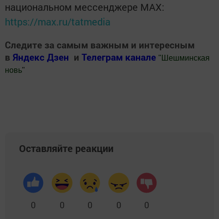
национальном мессенджере MАХ:
https://max.ru/tatmedia
Следите за самым важным и интересным
в
Яндекс Дзен
и
Телеграм канале
"
Шешминская
новь
"
Добавить Шешминскую новь в Яндекс.Новости
Оставляйте реакции
0
0
0
0
0