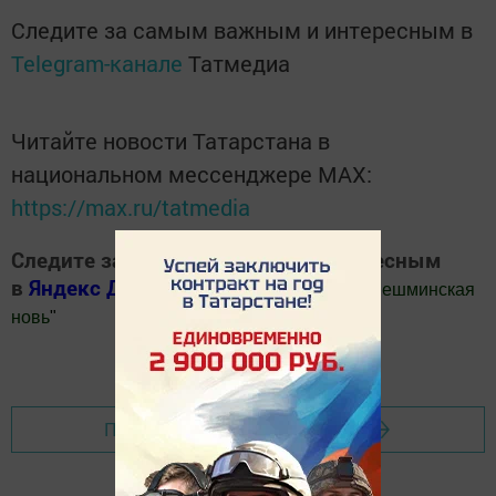
Следите за самым важным и интересным в
Telegram-канале
Татмедиа
Читайте новости Татарстана в
национальном мессенджере MАХ:
https://max.ru/tatmedia
Следите за самым важным и интересным
в
Яндекс Дзен
и
Телеграм канале
"
Шешминская
новь
"
Добавить Шешминскую новь в Яндекс.Новости
Перейти на страницу новости