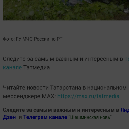
Фото: ГУ МЧС России по РТ
Следите за самым важным и интересным в
T
канале
Татмедиа
Читайте новости Татарстана в национальном
мессенджере MАХ:
https://max.ru/tatmedia
Следите за самым важным и интересным в
Ян
Дзен
и
Телеграм канале
"
Шешминская новь
"
Добавить Шешминскую новь в Яндекс.Новости