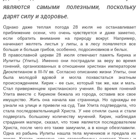
являются самыми полезными, поскольку
дарят силу и здоровье.
Однако даже теплая погода 28 июля не останавливает
приближение осени, что очень чувствуется и даже заметно,
если обратить внимание на природу вокруг. Например,
начинают желтеть листья у липы, а в лесу появляется все
больше и больше грибов, особенно, подосиновиков и белых.
В православной церкви 28 июля отмечают память Кирика и
Иулитты (Улиты). Именно они пострадали за веру во время
гонений, организованных в отношении христиан императором
Диоклетианом в III-IV вв. Согласно описанию жизни Улиты, они
была молодой вдовой и могла похвастаться знатным
происхождением. Кирик - ее сын, который так же, как и мать.
Стал приверженцем христианского учения. Во время гонений
Улита вместе с Кириком бежала из города, оставив все свое
имущество. Жить она начала как странница. Но однажды ее
узнали на улице и привели на суд. Там Улита подтвердила, что
стала последовательницей Христа. У нее отняли сына и стали
подвергать большому количеству мучений. Кирик, наблюдая
страдания матери, сказал, что тоже является последователем
Христа, после чего его также замучили, а в конце обезглавили.
Одна из рабынь Иулиты нашла тела мучеников и предала их
земле. Кстати, известно, что старообрядцы считают Улиты и