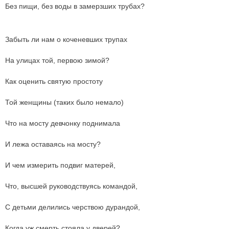
Без пищи, без воды в замерзших трубах?
Забыть ли нам о коченевших трупах
На улицах той, первою зимой?
Как оценить святую простоту
Той женщины (таких было немало)
Что на мосту девчонку поднимала
И лежа оставаясь на мосту?
И чем измерить подвиг матерей,
Что, высшей руководствуясь командой,
С детьми делились черствою дурандой,
Когда уж смерть стояла у дверей?