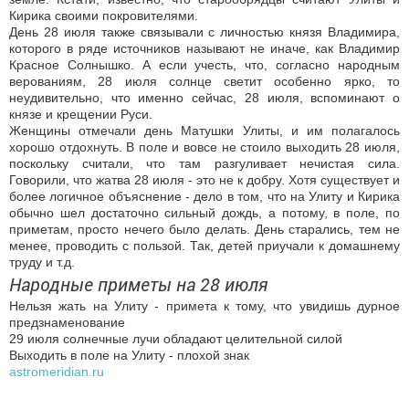
Кирика своими покровителями.
День 28 июля также связывали с личностью князя Владимира,
которого в ряде источников называют не иначе, как Владимир
Красное Солнышко. А если учесть, что, согласно народным
верованиям, 28 июля солнце светит особенно ярко, то
неудивительно, что именно сейчас, 28 июля, вспоминают о
князе и крещении Руси.
Женщины отмечали день Матушки Улиты, и им полагалось
хорошо отдохнуть. В поле и вовсе не стоило выходить 28 июля,
поскольку считали, что там разгуливает нечистая сила.
Говорили, что жатва 28 июля - это не к добру. Хотя существует и
более логичное объяснение - дело в том, что на Улиту и Кирика
обычно шел достаточно сильный дождь, а потому, в поле, по
приметам, просто нечего было делать. День старались, тем не
менее, проводить с пользой. Так, детей приучали к домашнему
труду и т.д.
Народные приметы на 28 июля
Нельзя жать на Улиту - примета к тому, что увидишь дурное
предзнаменование
29 июля солнечные лучи обладают целительной силой
Выходить в поле на Улиту - плохой знак
astromeridian.ru