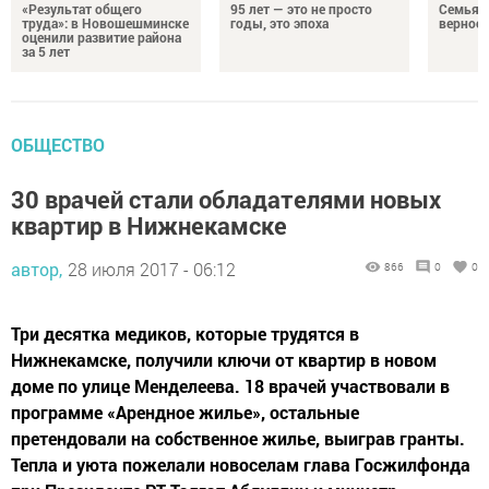
«Результат общего
95 лет — это не просто
Семья Г
труда»: в Новошешминске
годы, это эпоха
верност
оценили развитие района
за 5 лет
ОБЩЕСТВО
30 врачей стали обладателями новых
квартир в Нижнекамске
автор,
28 июля 2017 - 06:12
866
0
0
Три десятка медиков, которые трудятся в
Нижнекамске, получили ключи от квартир в новом
доме по улице Менделеева. 18 врачей участвовали в
программе «Арендное жилье», остальные
претендовали на собственное жилье, выиграв гранты.
Тепла и уюта пожелали новоселам глава Госжилфонда