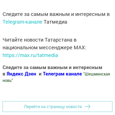
Следите за самым важным и интересным в
Telegram-канале
Татмедиа
Читайте новости Татарстана в
национальном мессенджере MАХ:
https://max.ru/tatmedia
Следите за самым важным и интересным
в
Яндекс Дзен
и
Телеграм канале
"
Шешминская
новь
"
Добавить Шешминскую новь в Яндекс.Новости
Перейти на страницу новости