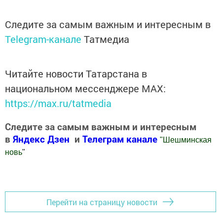
Следите за самым важным и интересным в
Telegram-канале
Татмедиа
Читайте новости Татарстана в
национальном мессенджере MАХ:
https://max.ru/tatmedia
Следите за самым важным и интересным
в
Яндекс Дзен
и
Телеграм канале
"
Шешминская
новь
"
Добавить Шешминскую новь в Яндекс.Новости
Перейти на страницу новости