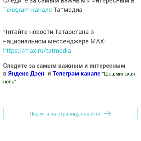
Следите за самым важным и интересным в
Telegram-канале
Татмедиа
Читайте новости Татарстана в
национальном мессенджере MАХ:
https://max.ru/tatmedia
Следите за самым важным и интересным
в
Яндекс Дзен
и
Телеграм канале
"
Шешминская
новь
"
Добавить Шешминскую новь в Яндекс.Новости
Перейти на страницу новости