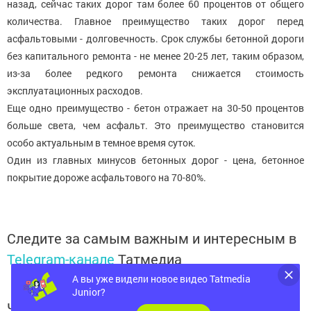
назад, сейчас таких дорог там более 60 процентов от общего
количества. Главное преимущество таких дорог перед
асфальтовыми - долговечность. Срок службы бетонной дороги
без капитального ремонта - не менее 20-25 лет, таким образом,
из-за более редкого ремонта снижается стоимость
эксплуатационных расходов.
Еще одно преимущество - бетон отражает на 30-50 процентов
больше света, чем асфальт. Это преимущество становится
особо актуальным в темное время суток.
Один из главных минусов бетонных дорог - цена, бетонное
покрытие дороже асфальтового на 70-80%.
Следите за самым важным и интересным в
Telegram-канале
Татмедиа
А вы уже видели новое видео Tatmedia
Junior?
Читайте новости Татарстана в