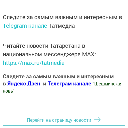
Следите за самым важным и интересным в
Telegram-канале
Татмедиа
Читайте новости Татарстана в
национальном мессенджере MАХ:
https://max.ru/tatmedia
Следите за самым важным и интересным
в
Яндекс Дзен
и
Телеграм канале
"
Шешминская
новь
"
Добавить Шешминскую новь в Яндекс.Новости
Перейти на страницу новости