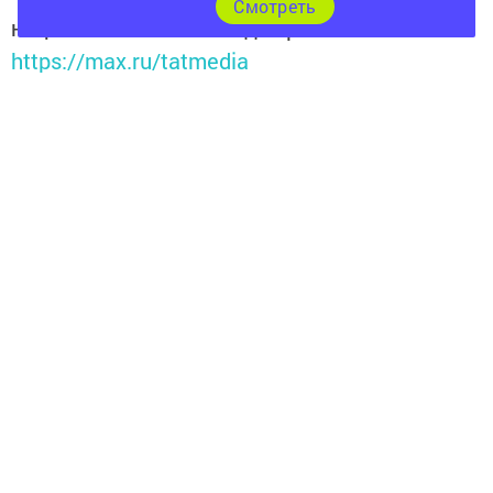
Cмотреть
национальном мессенджере MАХ:
https://max.ru/tatmedia
Следите за самым важным и интересным
в
Яндекс Дзен
и
Телеграм канале
"
Шешминская
новь
"
Добавить Шешминскую новь в Яндекс.Новости
Перейти на страницу новости